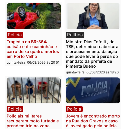
Casal é preso pela PRF
Polícia Civil deflagra
com mais de 72 quilos de
operação contra facção
mercúrio escondidos em
criminosa que atacava
estepe em Porto Velho
provedores de internet 
Rondônia
sexta-feira, 07/08/2026 às 09:38
sexta-feira, 07/08/2026 às 09:3
Polícia
Polícia
Homem é encontrado
Polícia Militar apreende
morto em residência no
explosivos e embarcaçã
bairro Colina Park em RO
durante patrulhamento
fluvial no Rio Madeira e
sexta-feira, 07/08/2026 às 09:30
Porto Velho
sexta-feira, 07/08/2026 às 09:2