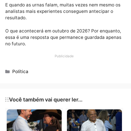
derrotados, enquanto nomes pouco conhecidos
surpreenderam e conquistaram espaço. É justament
essa imprevisibilidade que mantém o interesse e a
emoção de cada eleição.
Por mais que a matemática política, a estrutura
partidária e a experiência indiquem a permanência d
maioria dos atuais parlamentares, a decisão final
continua nas mãos do eleitor.
E quando as urnas falam, muitas vezes nem mesmo 
analistas mais experientes conseguem antecipar o
resultado.
O que acontecerá em outubro de 2026? Por enquant
essa é uma resposta que permanece guardada apen
no futuro.