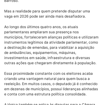
nomes que chegavam pela primeira vez à Assemblei
Legislativa. Entre eles estavam Ieda Chaves, Dr. Luís
do Hospital, Cássio Gois, Delegado Lucas Torres,
Affonso Cândido, Gislaine Lebrinha, Delegado Rodri
Camargo, Pedro Fernandes, Ribeiro do Sinpol, Cláudi
de Jesus, Edevaldo Neves, Dra. Taíssa Sousa e Nim
Barroso.
Mas a realidade para quem pretende disputar uma
vaga em 2026 pode ser ainda mais desafiadora.
Ao longo dos últimos quatro anos, os atuais
parlamentares ampliaram sua presença nos
municípios, fortaleceram alianças políticas e utiliza
instrumentos legítimos da atividade parlamentar, co
a destinação de emendas, para viabilizar a aquisição
de ambulâncias, equipamentos, máquinas,
investimentos em saúde, infraestrutura e diversas
outras ações que chegaram diretamente à população