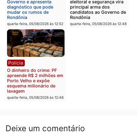
Homem é preso com
Polícia Civil prende dois
drogas durante ação da
homens por tortura,
PM no Castanheira
tráfico e posse de arma 
Itapuã
quinta-feira, 06/08/2026 às 09:02
quinta-feira, 06/08/2026 às 08:
Polícia
Política
Homem é preso após
Jônatas França é aprova
furtar peça de picanha e
na convenção e
reagir a seguranças em
confirmado candidato a
supermercado
deputado federal pelo
Republicanos
quinta-feira, 06/08/2026 às 08:56
quarta-feira, 05/08/2026 às 15: