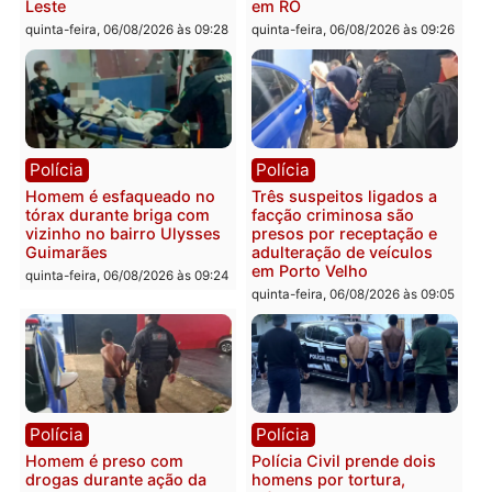
Polícia
Política
Tragédia na BR-364:
Ministro Dias Tofolli , do
colisão entre caminhão e
TSE, determina reabertu
carro deixa quatro mortos
e processamento da açã
em Porto Velho
que pode levar à perda d
mandato da prefeita de
quinta-feira, 06/08/2026 às 20:51
Pimenta Bueno
quinta-feira, 06/08/2026 às 18:
Polícia
Polícia
Policiais militares
Jovem é encontrado mor
recuperam moto furtada e
na Rua dos Cravos e cas
prendem trio na zona
é investigado pela políci