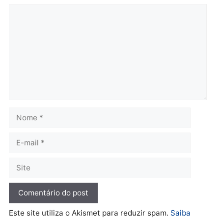
Brasil
Política
TCE reúne candidatos ao
Violência domina o deba
Governo e apresenta
eleitoral e segurança vir
diagnóstico que pode
principal arma dos
mudar os rumos de
candidatos ao Governo 
Rondônia
Rondônia
quarta-feira, 05/08/2026 às 12:52
quarta-feira, 05/08/2026 às 12:
Polícia
O dinheiro do crime: PF
apreende R$ 2 milhões em
Porto Velho e expõe
esquema milionário de
lavagem