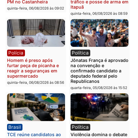
Leste
em RO
quinta-feira, 06/08/2026 às 09:28
quinta-feira, 06/08/2026 às 09:
Polícia
Polícia
Homem é esfaqueado no
Três suspeitos ligados a
tórax durante briga com
facção criminosa são
vizinho no bairro Ulysses
presos por receptação e
Guimarães
adulteração de veículos
em Porto Velho
quinta-feira, 06/08/2026 às 09:24
quinta-feira, 06/08/2026 às 09:
Polícia
Polícia