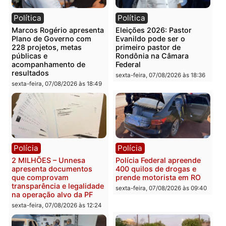
Publicidade
Categorias
Política
Você também vai querer ler...
Política
Política
Marcos Rogério apresenta
Eleições 2026: Pastor
Plano de Governo com
Evanildo pode ser o
228 projetos, metas
primeiro pastor de
públicas e
Rondônia na Câmara
acompanhamento de
Federal