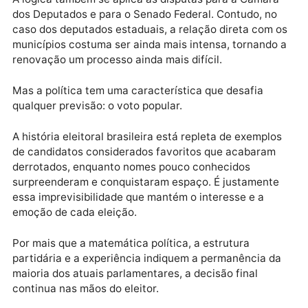
Essa proximidade constante com os eleitores acaba
criando uma vantagem natural para quem busca a
reeleição. Em muitos casos, o deputado já é conheci
em dezenas de municípios, possui lideranças alinhad
e conta com uma estrutura política consolidada.
A lógica também se aplica às disputas para a Câmar
dos Deputados e para o Senado Federal. Contudo, no
caso dos deputados estaduais, a relação direta com 
municípios costuma ser ainda mais intensa, tornando
renovação um processo ainda mais difícil.
Mas a política tem uma característica que desafia
qualquer previsão: o voto popular.
A história eleitoral brasileira está repleta de exemplo
de candidatos considerados favoritos que acabaram