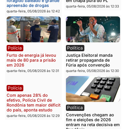
eleitoral e segurança vira
apreende R$ 2 milhões 
principal arma dos
Porto Velho e expõe
candidatos ao Governo de
esquema milionário de
Rondônia
lavagem
quarta-feira, 05/08/2026 às 12:48
quarta-feira, 05/08/2026 às 12:
Brasil
Política
Confronto durante
Flávio Bolsonaro escolhe
operação termina com
Alfredo Gaspar para vice
foragido baleado e grande
em chapa pura do PL
apreensão de drogas
quarta-feira, 05/08/2026 às 12:
quarta-feira, 05/08/2026 às 12:42