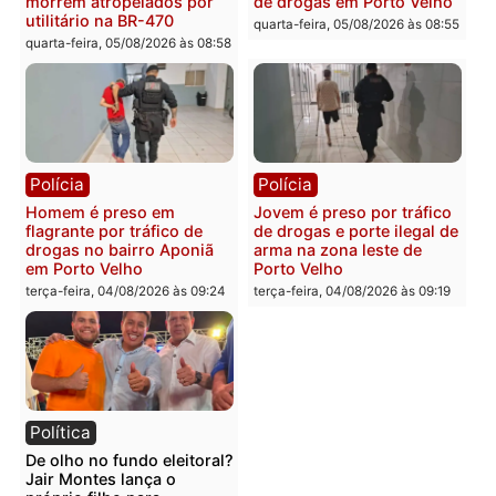
Polícia
Polícia
Foragido é baleado após
Professor morre em
atirar em policial e vários
colisão frontal entre
suspeitos de tráfico são
motocicletas no interior
presos durante Operação
quarta-feira, 05/08/2026 às 09
Maximus em Porto Velho
quarta-feira, 05/08/2026 às 09:05
Polícia
Polícia
Irmãos de 7 e 14 anos
Dupla é presa por tráfico