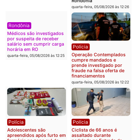
Polícia
Política
Furto de energia já levou
Justiça Eleitoral manda
mais de 80 para a prisão
retirar propaganda de
em 2026
Fúria após convenção
quarta-feira, 05/08/2026 às 12:31
quarta-feira, 05/08/2026 às 12:
Polícia
Com apenas 28% do
efetivo, Polícia Civil de
Rondônia tem maior déficit
Política
do país, aponta estudo
Convenções chegam ao
quarta-feira, 05/08/2026 às 12:29
fim e eleições de 2026
entram na reta decisiva 
Rondônia
quarta-feira, 05/08/2026 às 12:
Rondônia