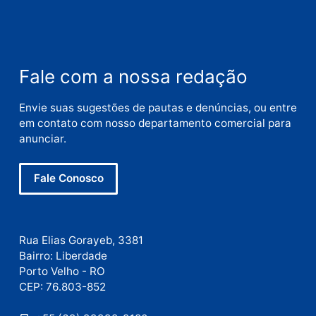
Nome
E-
mail
Site
Este site utiliza o Akismet para reduzir spam.
Saiba
como seus dados em comentários são processados
.