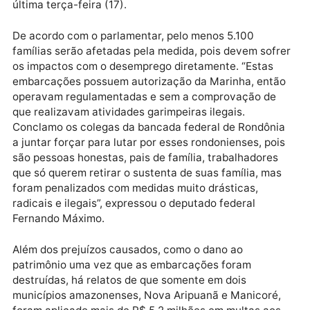
Quando o sujeito for recorrer, bem dele já vai estar
queimado. São pessoas que passaram a vida inteira
juntando dinheiro para conseguir comprar uma balsa
ou uma draga para sustentar a família”, afirmou o
parlamentar rondoniense durante sessão realizada n
Plenário da Câmara dos Deputados, em Brasília/DF, 
última terça-feira (17).
De acordo com o parlamentar, pelo menos 5.100
famílias serão afetadas pela medida, pois devem sof
os impactos com o desemprego diretamente. “Estas
embarcações possuem autorização da Marinha, ent
operavam regulamentadas e sem a comprovação de
que realizavam atividades garimpeiras ilegais.
Conclamo os colegas da bancada federal de Rondôn
a juntar forçar para lutar por esses rondonienses, po
são pessoas honestas, pais de família, trabalhadores
que só querem retirar o sustenta de suas família, ma