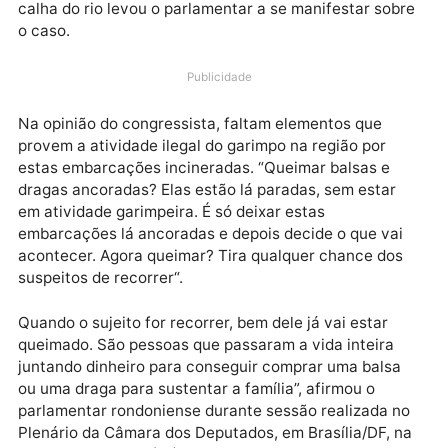
várias balsas ao longo do rio Madeira, situadas em
alguns municípios de Rondônia e outros ao sul do
Amazonas. A operação deflagrada na última segunda
feira (16) cujo objetivo é coibir o garimpo ilegal na
calha do rio levou o parlamentar a se manifestar sob
o caso.
Publicidade
Na opinião do congressista, faltam elementos que
provem a atividade ilegal do garimpo na região por
estas embarcações incineradas. “Queimar balsas e
dragas ancoradas? Elas estão lá paradas, sem estar
em atividade garimpeira. É só deixar estas
embarcações lá ancoradas e depois decide o que vai
acontecer. Agora queimar? Tira qualquer chance dos
suspeitos de recorrer“.