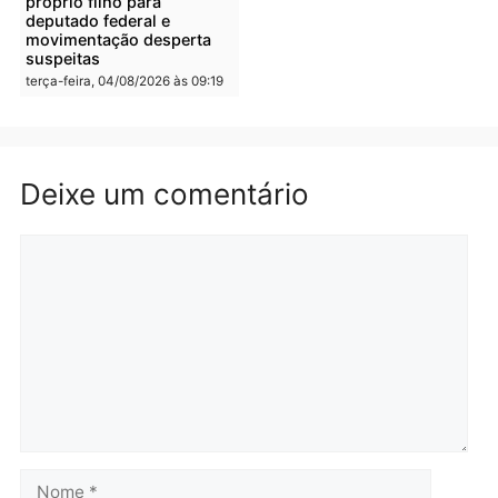
morrem atropelados por
de drogas em Porto Velh
utilitário na BR-470
quarta-feira, 05/08/2026 às 08
quarta-feira, 05/08/2026 às 08:58
Polícia
Polícia
Homem é preso em
Jovem é preso por tráfic
flagrante por tráfico de
de drogas e porte ilegal 
drogas no bairro Aponiã
arma na zona leste de
em Porto Velho
Porto Velho
terça-feira, 04/08/2026 às 09:24
terça-feira, 04/08/2026 às 09:1
Política