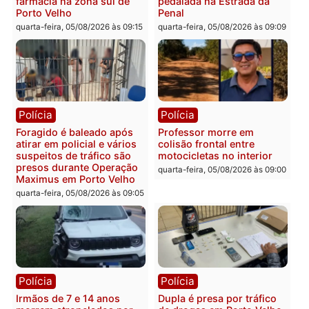
Médicos são investigados
por suspeita de receber
salário sem cumprir carga
Polícia
horária em RO
Operação Contemplados
quarta-feira, 05/08/2026 às 12:25
cumpre mandados e
prende investigado por
fraude na falsa oferta de
financiamentos
quarta-feira, 05/08/2026 às 12:
Polícia
Polícia
Adolescentes são
Ciclista de 66 anos é
apreendidos após furto em
assaltado durante
farmácia na zona sul de
pedalada na Estrada da
Porto Velho
Penal
quarta-feira, 05/08/2026 às 09:15
quarta-feira, 05/08/2026 às 09