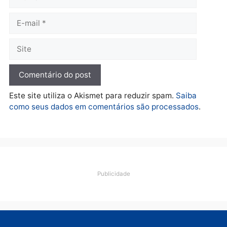
De olho no fundo eleitoral?
Jair Montes lança o
próprio filho para
deputado federal e
movimentação desperta
suspeitas
terça-feira, 04/08/2026 às 09:19
Deixe um comentário
Comentário