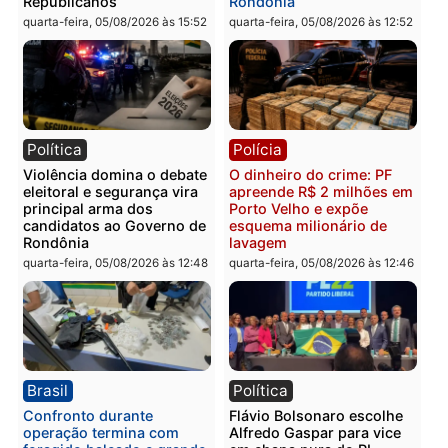
Política
Brasil
Jônatas França é aprovado
TCE reúne candidatos a
na convenção e
Governo e apresenta
confirmado candidato a
diagnóstico que pode
deputado federal pelo
mudar os rumos de
Republicanos
Rondônia
quarta-feira, 05/08/2026 às 15:52
quarta-feira, 05/08/2026 às 12:
Política
Polícia
Violência domina o debate
O dinheiro do crime: PF