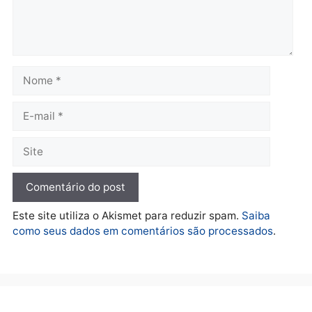
Convenções chegam ao
quarta-feira, 05/08/2026 às 12:
fim e eleições de 2026
entram na reta decisiva em
Rondônia
quarta-feira, 05/08/2026 às 12:26
Polícia
Operação Contemplados
cumpre mandados e
prende investigado por
fraude na falsa oferta de
financiamentos
quarta-feira, 05/08/2026 às 12:22