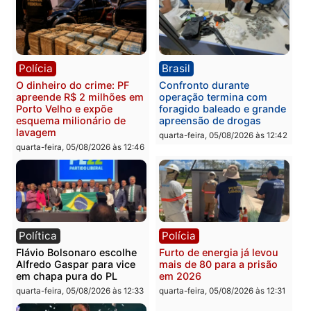
Polícia
Política
Homem é preso após
Jônatas França é aprova
furtar peça de picanha e
na convenção e
reagir a seguranças em
confirmado candidato a
supermercado
deputado federal pelo
Republicanos
quinta-feira, 06/08/2026 às 08:56
quarta-feira, 05/08/2026 às 15:
Brasil
Política
TCE reúne candidatos ao
Violência domina o deba
Governo e apresenta
eleitoral e segurança vir
diagnóstico que pode
principal arma dos
mudar os rumos de
candidatos ao Governo 
Rondônia
Rondônia