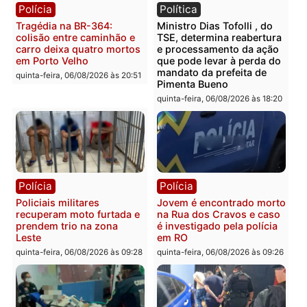
Publicidade
Categorias
Política
Você também vai querer ler...
Polícia
Política
Tragédia na BR-364:
Ministro Dias Tofolli , do
colisão entre caminhão e
TSE, determina reabertu
carro deixa quatro mortos
e processamento da açã
em Porto Velho
que pode levar à perda d