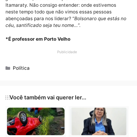
pelo Brasil. Até nos Estados, muitos dos governadore
que foram eleitos à sua sombra se esmeram em
mostrar trabalho só para agradar e satisfazer o
“
abençoado
” líder. Funcionários comissionados fora
todos demitidos para o bem geral. Nepotismo, por
exemplo, é uma palavra já devidamente riscada do
mapa político nacional. Relações com a mídia é algo
incentivado desde o primeiro dia de governo. No pla
externo, nada de subalternidade aos interesses
internacionais. “
O Brasil a partir de agora assumirá 
definitivo a sua verdadeira posição no mundo
globalizado
”, é o mantra que mais se ouve no
Itamaraty. Não consigo entender: onde estivemos
neste tempo todo que não vimos essas pessoas
abençoadas para nos liderar? “
Bolsonaro que estás 
céu, santificado seja teu nome…
”.
*É professor em Porto Velho