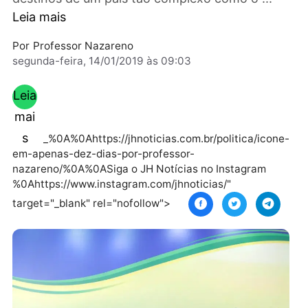
tudo bom senso na difícil arte de conduzir os
destinos de um país tão complexo como o ...
Leia mais
Por
Professor Nazareno
segunda-feira, 14/01/2019 às 09:03
Leia
mai
s
_%0A%0Ahttps://jhnoticias.com.br/politica/ico
em-apenas-dez-dias-por-professor-
nazareno/%0A%0ASiga o JH Notícias no Instagram
%0Ahttps://www.instagram.com/jhnoticias/"
target="_blank" rel="nofollow">