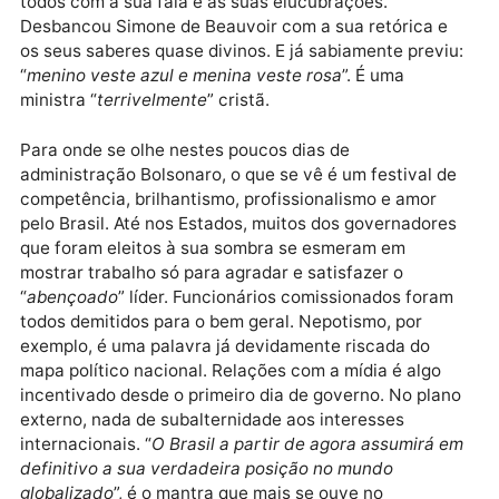
escândalos. Sempre estiveram ali, colados ao lado d
pai e mostrando o real valor da família. Seu vice é
também outra estupenda figura de enorme aceitaçã
popular. Militar de excelentes serviços prestados ao
país ele tem um filho que, apenas por sua ilibada
competência, vai prestar assessoria ao Banco do Bra
com um salário de 37 mil reais mensais. A ministra d
‘Mulher, Família e Direitos Humanos’ não poderia ter
sido uma melhor escolha por parte do “
sábio
”
presidente. Damares “
Goiabeira
” Alves emociona a
todos com a sua fala e as suas elucubrações.
Desbancou Simone de Beauvoir com a sua retórica e
os seus saberes quase divinos. E já sabiamente previ
“
menino veste azul e menina veste rosa
”. É uma
ministra “
terrivelmente
” cristã.
Para onde se olhe nestes poucos dias de
administração Bolsonaro, o que se vê é um festival d
competência, brilhantismo, profissionalismo e amor