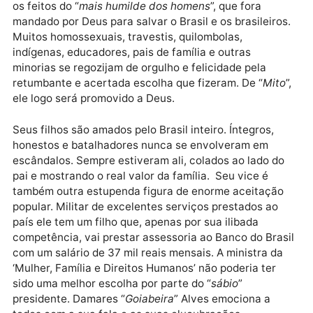
idiomas. Os eleitores de Bolsonaro estão encantado
com todas as suas ações como o líder maior do país.
Muitos dos professores de História e apoiadores de
primeira hora do “
Mito
” estão deslumbrados e
extremamente satisfeitos com o seu “
Estimado Líder
Desde a posse, suas sábias decisões comovem a
todos. Da caneta Bic ao relógio barato, o país não fa
em outra coisa. As redes sociais não param de mostr
os feitos do “
mais humilde dos homens
”, que fora
mandado por Deus para salvar o Brasil e os brasileiro
Muitos homossexuais, travestis, quilombolas,
indígenas, educadores, pais de família e outras
minorias se regozijam de orgulho e felicidade pela
retumbante e acertada escolha que fizeram. De “
Mit
ele logo será promovido a Deus.
Seus filhos são amados pelo Brasil inteiro. Íntegros,
honestos e batalhadores nunca se envolveram em