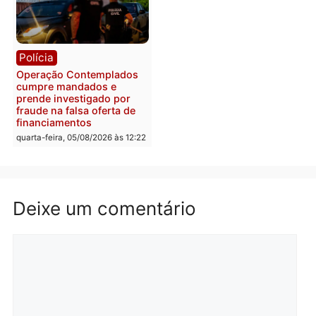
Flávio Bolsonaro escolhe
Furto de energia já levou
Alfredo Gaspar para vice
mais de 80 para a prisão
em chapa pura do PL
em 2026
quarta-feira, 05/08/2026 às 12:33
quarta-feira, 05/08/2026 às 12:
Polícia
Com apenas 28% do
efetivo, Polícia Civil de
Rondônia tem maior défic
Política
do país, aponta estudo
Justiça Eleitoral manda
quarta-feira, 05/08/2026 às 12:
retirar propaganda de
Fúria após convenção
quarta-feira, 05/08/2026 às 12:30
Rondônia
Médicos são investigado
por suspeita de receber
salário sem cumprir car
Política
horária em RO