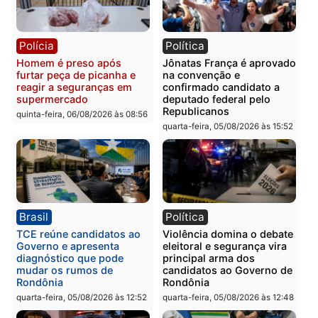
Polícia
Polícia
Homem é esfaqueado no
Três suspeitos ligados a
tórax durante briga com
facção criminosa são
vizinho no bairro Ulysses
presos por receptação e
Guimarães
adulteração de veículos
em Porto Velho
quinta-feira, 06/08/2026 às 09:24
quinta-feira, 06/08/2026 às 09:
Polícia
Polícia
Homem é preso com
Polícia Civil prende dois
drogas durante ação da
homens por tortura,
PM no Castanheira
tráfico e posse de arma 
Itapuã
quinta-feira, 06/08/2026 às 09:02
quinta-feira, 06/08/2026 às 08: