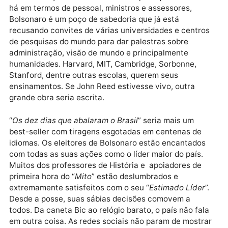
todos com a sua maestria em saber bem administrar
povo brasileiro. Demonstrou competência, carisma,
sabedoria e acima de tudo bom senso na difícil arte 
conduzir os destinos de um país tão complexo como 
nosso. O Brasil nunca mais será o mesmo depois des
“
administração dourada
”. Cercado pelo que de melh
há em termos de pessoal, ministros e assessores,
Bolsonaro é um poço de sabedoria que já está
recusando convites de várias universidades e centr
de pesquisas do mundo para dar palestras sobre
administração, visão de mundo e principalmente
humanidades. Harvard, MIT, Cambridge, Sorbonne,
Stanford, dentre outras escolas, querem seus
ensinamentos. Se John Reed estivesse vivo, outra
grande obra seria escrita.
“
Os dez dias que abalaram o Brasil
” seria mais um
best-seller com tiragens esgotadas em centenas de