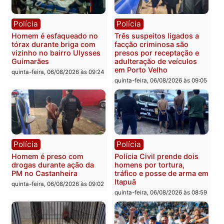
mandato da prefeita de
quinta-feira, 06/08/2026 às 20:51
Pimenta Bueno
quinta-feira, 06/08/2026 às 18:
Polícia
Polícia
Policiais militares
Jovem é encontrado mor
recuperam moto furtada e
na Rua dos Cravos e cas
prendem trio na zona
é investigado pela políci
Leste
em RO
quinta-feira, 06/08/2026 às 09:28
quinta-feira, 06/08/2026 às 09: