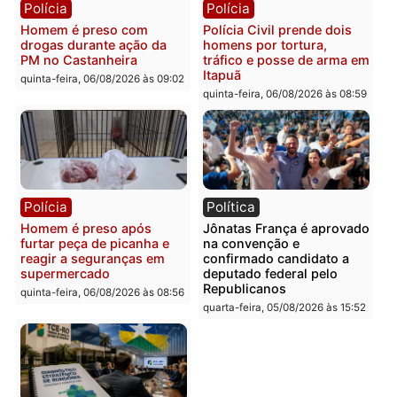
Polícia
Polícia
Homem é esfaqueado no
Três suspeitos ligados a
tórax durante briga com
facção criminosa são
vizinho no bairro Ulysses
presos por receptação e
Guimarães
adulteração de veículos
em Porto Velho
quinta-feira, 06/08/2026 às 09:24
quinta-feira, 06/08/2026 às 09:
Polícia
Polícia
Homem é preso com
Polícia Civil prende dois