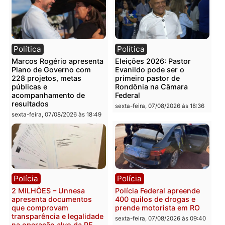
Polícia
Política
PM encontra drogas em
ELEIÇÕES 2026 – TCE
bicicleta de falso vendedor
alerta candidatos sobre
de salgados em Porto
crise financeira do Estad
Velho
segunda-feira, 10/08/2026 às
segunda-feira, 10/08/2026 às
07:22
07:48
Política
Política
Marcos Rogério apresenta
Eleições 2026: Pastor
Plano de Governo com
Evanildo pode ser o
228 projetos, metas
primeiro pastor de
públicas e
Rondônia na Câmara
acompanhamento de
Federal
resultados
sexta-feira, 07/08/2026 às 18:3