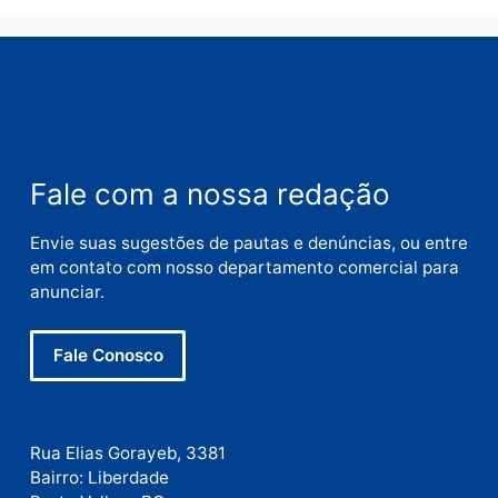
Nome
E-
mail
Site
Este site utiliza o Akismet para reduzir spam.
Saiba
como seus dados em comentários são processados
.