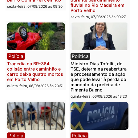
com mais de 72 quilos de
operação contra facção
mercúrio escondidos em
criminosa que atacava
estepe em Porto Velho
provedores de internet 
Rondônia
sexta-feira, 07/08/2026 às 09:38
sexta-feira, 07/08/2026 às 09:3
Polícia
Polícia
Homem é encontrado
Polícia Militar apreende
morto em residência no
explosivos e embarcaçã
bairro Colina Park em RO
durante patrulhamento
fluvial no Rio Madeira e
sexta-feira, 07/08/2026 às 09:30
Porto Velho
sexta-feira, 07/08/2026 às 09:2