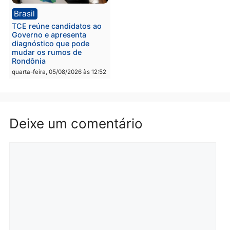
drogas durante ação da
homens por tortura,
PM no Castanheira
tráfico e posse de arma 
Itapuã
quinta-feira, 06/08/2026 às 09:02
quinta-feira, 06/08/2026 às 08:
Polícia
Política
Homem é preso após
Jônatas França é aprova
furtar peça de picanha e
na convenção e
reagir a seguranças em
confirmado candidato a
supermercado
deputado federal pelo
Republicanos
quinta-feira, 06/08/2026 às 08:56
quarta-feira, 05/08/2026 às 15: