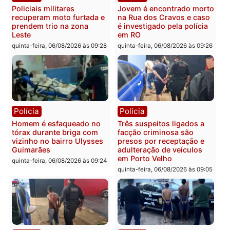
Polícia
Política
Tragédia na BR-364:
Ministro Dias Tofolli , do
colisão entre caminhão e
TSE, determina reabertu
carro deixa quatro mortos
e processamento da açã
em Porto Velho
que pode levar à perda d
mandato da prefeita de
quinta-feira, 06/08/2026 às 20:51
Pimenta Bueno
quinta-feira, 06/08/2026 às 18:
Polícia
Polícia
Policiais militares
Jovem é encontrado mor
recuperam moto furtada e
na Rua dos Cravos e cas
prendem trio na zona
é investigado pela políci
Leste
em RO
quinta-feira, 06/08/2026 às 09:28
quinta-feira, 06/08/2026 às 09: