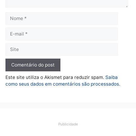
Brasil
TCE reúne candidatos ao
Governo e apresenta
diagnóstico que pode
mudar os rumos de
Rondônia
quarta-feira, 05/08/2026 às 12:52
Deixe um comentário
Comentário