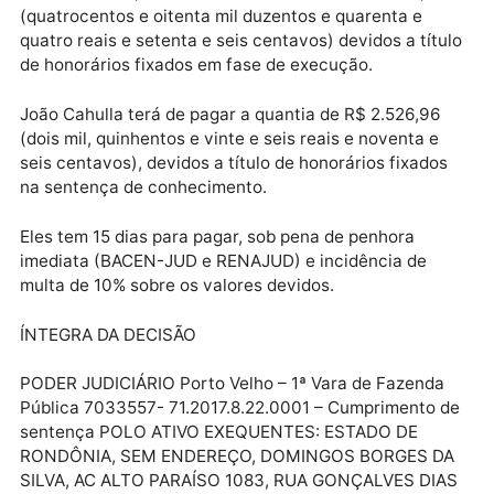
O ex-governador terá de pagar R$ 9.604.895,32 (no
milhões, seiscentos e quatro mil, oitocentos e noven
e cinco reais e trinta e dois centavos) ao Estado de
Rondônia, o valor de R$ 2.526,96 (dois mil, quinhent
e vinte e seis reais e noventa e seis centavos), devi
a título de honorários fixados na sentença de
conhecimento, assim como o valor de R$ 480.244,7
(quatrocentos e oitenta mil duzentos e quarenta e
quatro reais e setenta e seis centavos) devidos a tít
de honorários fixados em fase de execução.
João Cahulla terá de pagar a quantia de R$ 2.526,96
(dois mil, quinhentos e vinte e seis reais e noventa e
seis centavos), devidos a título de honorários fixado
na sentença de conhecimento.
Eles tem 15 dias para pagar, sob pena de penhora