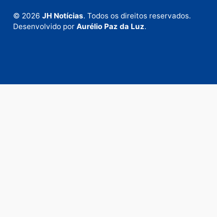
anunciar.
Fale Conosco
Rua Elias Gorayeb, 3381
Bairro: Liberdade
Porto Velho - RO
CEP: 76.803-852
+55 (69) 99992-9180