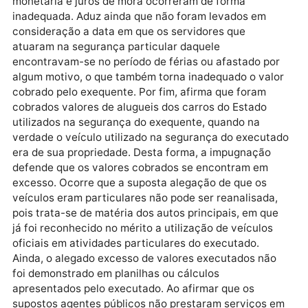
– RONDÔNIA, JOAO APARECIDO CAHULLA,
CONDOMÍNIO SAN RAFAEL 49, RUA MARTINICA 320
COSTA E SILVA – 76803-902 – PORTO VELHO –
RONDÔNIA ADVOGADOS DOS EXECUTADOS:
ERNANDES VIANA DE OLIVEIRA OAB nº RO1357,
MARCUS VINICIUS DE OLIVEIRA CAHULLA OAB nº
RO4117, TIAGO FAGUNDES BRITO OAB nº RO4239,
THIAGO FERNANDES BECKER OAB nº RO6839 Decis
Intimado a impugnar o cumprimento de sentença, o
executado afirmou que haveria inconsistência nos
cálculos apresentados pelo exequente, sob argumen
que a data de início da aplicação de correção
monetária e juros de mora ocorreram de forma
inadequada. Aduz ainda que não foram levados em
consideração a data em que os servidores que
atuaram na segurança particular daquele
encontravam-se no período de férias ou afastado po
algum motivo, o que também torna inadequado o val
cobrado pelo exequente. Por fim, afirma que foram