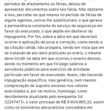
cobrados valores de alugueis dos carros do Estado
utilizados na segurança do exequente, quando na
verdade o veículo utilizado na segurança do execut
era de sua propriedade. Desta forma, a impugnação
defende que os valores cobrados se encontram em
excesso. Ocorre que a suposta alegação de que os
veículos eram particulares não pode ser reanalisada
pois trata-se de matéria dos autos principais, em qu
já foi reconhecido no mérito a utilização de veículos
oficiais em atividades particulares do executado.
Ainda, o alegado excesso de valores executados não
foi demonstrado em planilhas ou cálculos
apresentados pelo executado. Ao afirmar que os
supostos agentes públicos não prestaram serviços 
períodos de afastamento ou férias, deixou de
apresentar documentos sobre tais fatos. Não obstan
a isso, percebe-se que mesmo no período de férias d
alguns agentes, outros lhe substituiriam, o que gera