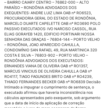
imediata (BACEN-JUD e RENAJUD) e incidência de
multa de 10% sobre os valores devidos.
ÍNTEGRA DA DECISÃO
PODER JUDICIÁRIO Porto Velho – 1ª Vara de Fazenda
Pública 7033557- 71.2017.8.22.0001 – Cumprimento 
sentença POLO ATIVO EXEQUENTES: ESTADO DE
RONDÔNIA, SEM ENDEREÇO, DOMINGOS BORGES D
SILVA, AC ALTO PARAÍSO 1083, RUA GONÇALVES DI
– BAIRRO CAIARY CENTRO – 76862-000 – ALTO
PARAÍSO – RONDÔNIA ADVOGADOS DOS
EXEQUENTES: ANDRE LUIZ LIMA OAB nº RO6523,
PROCURADORIA GERAL DO ESTADO DE RONDÔNIA,
MARCELO DUARTE CAPELETTE OAB nº RO3690 PO
PASSIVO EXECUTADOS: IVO NARCISO CASSOL, RUA
ELIAS GORAYEB 1420, EDIFICIO PORTINARI NOSSA
SENHORA DAS GRAÇAS – 76804-144 – PORTO VEL