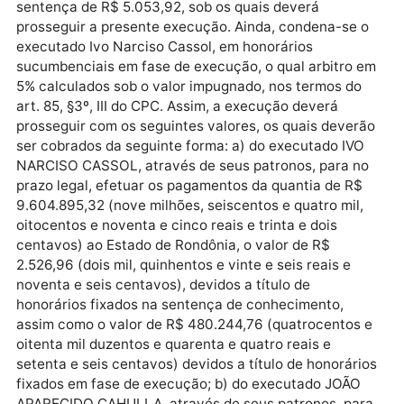
a permanência constante do serviço de segurança 
favor do executado, o que depõe em desfavor do
impugnante. Por fim, sobre a data em que deveriam
ocorrer a aplicação de juros e correção, como sendo
da citação válida, não prospera, tendo em vista que
se tratando de ato dano praticado ao erário, o mesm
deve incidir na data em que ocorreu o evento danoso
sendo no momento em que foi pago salários a
servidores públicos para exercício de atividade
particular em favor do executado. Assim, não haven
impugnação específica, mas genérica, nem mesmo
comprovação do suposto excesso nos valores
executados e, por tal motivo, homologo, como
devidamente atualizado pelo exequente (id.
32247471), o valor principal de R$ 9.604.895,32, as
como os honorários advocatícios concedidos em
sentença de R$ 5.053,92, sob os quais deverá
prosseguir a presente execução. Ainda, condena-se 