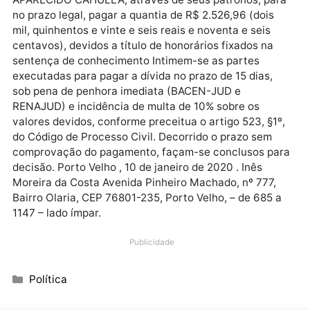
executado Ivo Narciso Cassol, em honorários
sucumbenciais em fase de execução, o qual arbitro 
5% calculados sob o valor impugnado, nos termos do
art. 85, §3º, III do CPC. Assim, a execução deverá
prosseguir com os seguintes valores, os quais dever
ser cobrados da seguinte forma: a) do executado IV
NARCISO CASSOL, através de seus patronos, para n
prazo legal, efetuar os pagamentos da quantia de R$
9.604.895,32 (nove milhões, seiscentos e quatro mil,
oitocentos e noventa e cinco reais e trinta e dois
centavos) ao Estado de Rondônia, o valor de R$
2.526,96 (dois mil, quinhentos e vinte e seis reais e
noventa e seis centavos), devidos a título de
honorários fixados na sentença de conhecimento,
assim como o valor de R$ 480.244,76 (quatrocentos
oitenta mil duzentos e quarenta e quatro reais e
setenta e seis centavos) devidos a título de honorár
fixados em fase de execução; b) do executado JOÃO
APARECIDO CAHULLA, através de seus patronos, pa