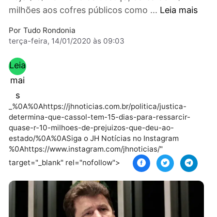
15 dias a contar da publicação da decisão de
hoje (13) no Diário da Justiça, cerca de R$ 10
milhões aos cofres públicos como ...
Leia mai
Por
Tudo Rondonia
terça-feira, 14/01/2020 às 09:03
Leia
mai
s
_%0A%0Ahttps://jhnoticias.com.br/politica/justica-
determina-que-cassol-tem-15-dias-para-ressarcir-
quase-r-10-milhoes-de-prejuizos-que-deu-ao-
estado/%0A%0ASiga o JH Notícias no Instagram
%0Ahttps://www.instagram.com/jhnoticias/"
target="_blank" rel="nofollow">