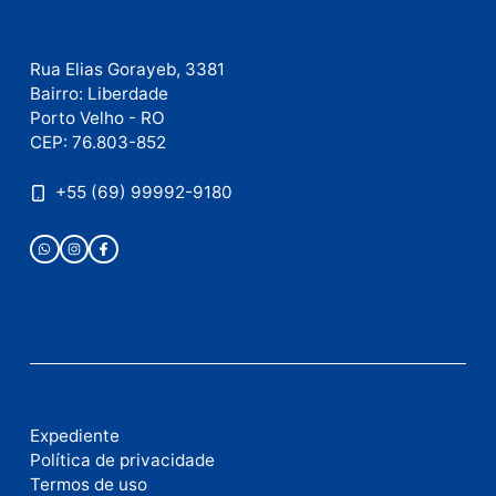
Fale com a nossa redação
Envie suas sugestões de pautas e denúncias, ou en
em contato com nosso departamento comercial pa
anunciar.
Fale Conosco
Rua Elias Gorayeb, 3381
Bairro: Liberdade
Porto Velho - RO
CEP: 76.803-852
+55 (69) 99992-9180