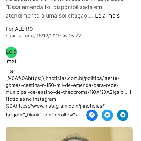
Prefeitura de Theobroma que investirá o valo
na aquisição de material escolar. Publicidade
“Essa emenda foi disponibilizada em
atendimento a uma solicitação ...
Leia mais
Por
ALE-RO
quarta-feira, 18/12/2019 às 15:22
Leia
mai
s
_%0A%0Ahttps://jhnoticias.com.br/politica/laerte-
gomes-destina-r-150-mil-de-emenda-para-rede-
municipal-de-ensino-de-theobroma/%0A%0ASiga o 
Notícias no Instagram
%0Ahttps://www.instagram.com/jhnoticias/"