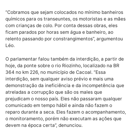
Transportes (Dnit) banheiros químicos nos trechos 
364, sentido Rio Branco e Guajará-Mirim que estão
passando por um aumento do nível da água, por con
da elevação da cota do reservatória da usina.
Publicidade
“Cobramos que sejam colocados no mínimo banheiro
químicos para os transeuntes, os motoristas e as mã
com crianças de colo. Por conta dessas obras, eles
ficam parados por horas sem água e banheiro, ao
relento passando por constrangimentos”, argumento
Léo.
O parlamentar falou também da interdição, a partir 
hoje, da ponte sobre o rio Riozinho, localizado na BR
364 no km 226, no município de Cacoal. “Essa
interdição, sem qualquer aviso prévio e mais uma