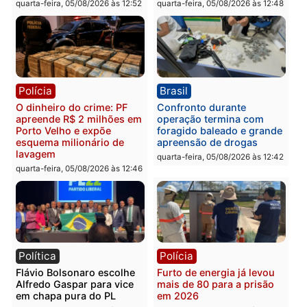
Polícia
Política
Homem é preso após
Jônatas França é aprova
furtar peça de picanha e
na convenção e
reagir a seguranças em
confirmado candidato a
supermercado
deputado federal pelo
Republicanos
quinta-feira, 06/08/2026 às 08:56
quarta-feira, 05/08/2026 às 15:
Brasil
Política
TCE reúne candidatos ao
Violência domina o deba
Governo e apresenta
eleitoral e segurança vir
diagnóstico que pode
principal arma dos
mudar os rumos de
candidatos ao Governo 
Rondônia
Rondônia