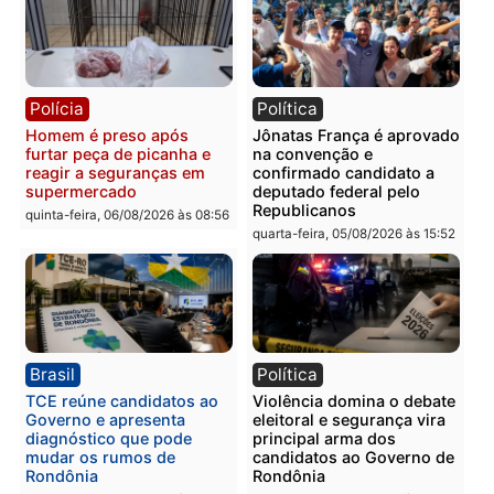
Homem é esfaqueado no
Três suspeitos ligados a
tórax durante briga com
facção criminosa são
vizinho no bairro Ulysses
presos por receptação e
Guimarães
adulteração de veículos
em Porto Velho
quinta-feira, 06/08/2026 às 09:24
quinta-feira, 06/08/2026 às 09:
Polícia
Polícia
Homem é preso com
Polícia Civil prende dois
drogas durante ação da
homens por tortura,
PM no Castanheira
tráfico e posse de arma 
Itapuã
quinta-feira, 06/08/2026 às 09:02
quinta-feira, 06/08/2026 às 08: