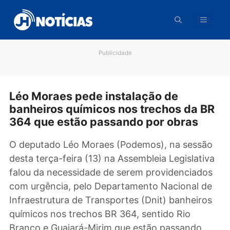
Pular
para
o
conteúdo
Publicidade
Léo Moraes pede instalação de
banheiros químicos nos trechos da 
364 que estão passando por obras
O deputado Léo Moraes (Podemos), na sess
desta terça-feira (13) na Assembleia Legislati
falou da necessidade de serem providenciad
com urgência, pelo Departamento Nacional 
Infraestrutura de Transportes (Dnit) banheir