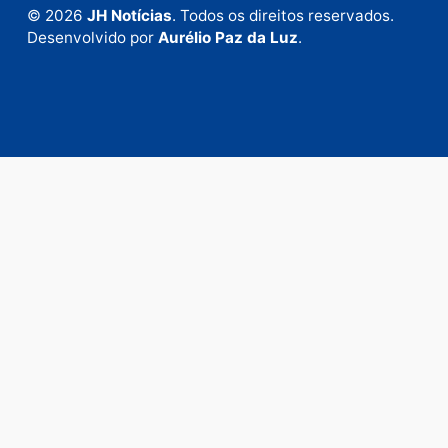
Fale com a nossa redação
Envie suas sugestões de pautas e denúncias, ou en
em contato com nosso departamento comercial pa
anunciar.
Fale Conosco
Rua Elias Gorayeb, 3381
Bairro: Liberdade
Porto Velho - RO
CEP: 76.803-852
+55 (69) 99992-9180