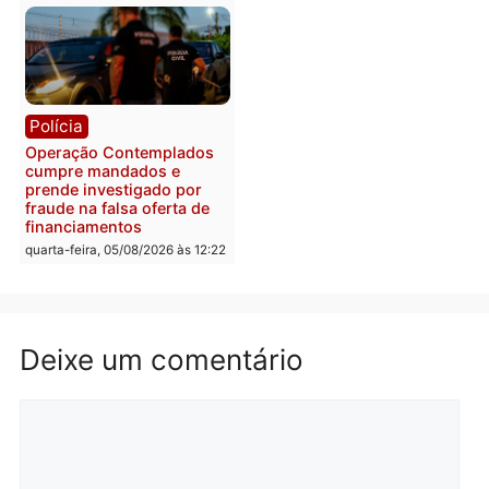
Alfredo Gaspar para vice
mais de 80 para a prisão
em chapa pura do PL
em 2026
quarta-feira, 05/08/2026 às 12:33
quarta-feira, 05/08/2026 às 12:
Polícia
Com apenas 28% do
efetivo, Polícia Civil de
Rondônia tem maior défic
Política
do país, aponta estudo
Justiça Eleitoral manda
quarta-feira, 05/08/2026 às 12:
retirar propaganda de
Fúria após convenção
quarta-feira, 05/08/2026 às 12:30
Rondônia
Médicos são investigado
por suspeita de receber
salário sem cumprir car
Política
horária em RO