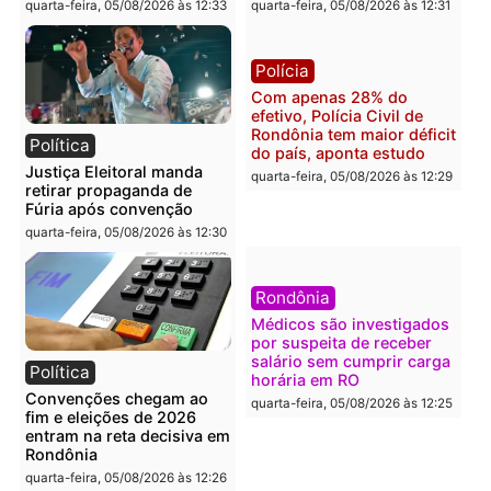
quarta-feira, 05/08/2026 às 12:52
quarta-feira, 05/08/2026 às 12:
Polícia
Brasil
O dinheiro do crime: PF
Confronto durante
apreende R$ 2 milhões em
operação termina com
Porto Velho e expõe
foragido baleado e gran
esquema milionário de
apreensão de drogas
lavagem
quarta-feira, 05/08/2026 às 12:
quarta-feira, 05/08/2026 às 12:46
Política
Polícia
Flávio Bolsonaro escolhe
Furto de energia já levou