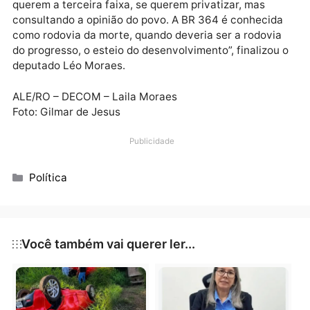
desagravo ao Dnit pelos péssimos serviços prestado
no Estado de Rondônia. Constantemente passamos p
momentos de pare e siga. Certamente empresas est
envolvidas e ganhando muito dinheiro fazendo pouc
fazendo mal feito.
“Fica o meu pedido, que nesses próximos quatro ano
todos nós possamos acompanhar e melhorar o
atendimento, para que saibamos o que de fato quer
fazer na nossa BR 364, se querem fazer os reparos, 
querem a terceira faixa, se querem privatizar, mas
consultando a opinião do povo. A BR 364 é conhecid
como rodovia da morte, quando deveria ser a rodovi
do progresso, o esteio do desenvolvimento”, finalizou
deputado Léo Moraes.
ALE/RO – DECOM – Laila Moraes
Foto: Gilmar de Jesus