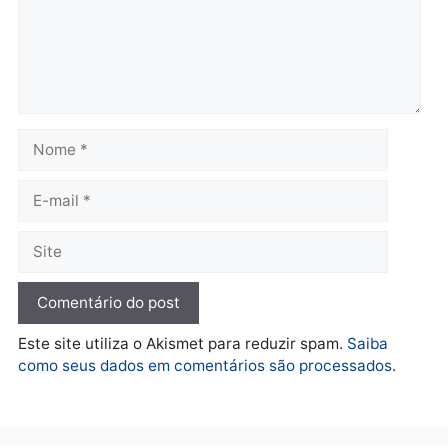
Convenções chegam ao
quarta-feira, 05/08/2026 às 12:
fim e eleições de 2026
entram na reta decisiva em
Rondônia
quarta-feira, 05/08/2026 às 12:26
Polícia
Operação Contemplados
cumpre mandados e
prende investigado por
fraude na falsa oferta de
financiamentos
quarta-feira, 05/08/2026 às 12:22