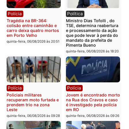
Publicidade
Categorias
Política
Você também vai querer ler...
Polícia
Política
Tragédia na BR-364:
Ministro Dias Tofolli , do
colisão entre caminhão e
TSE, determina reabertu
carro deixa quatro mortos
e processamento da açã
em Porto Velho
que pode levar à perda d