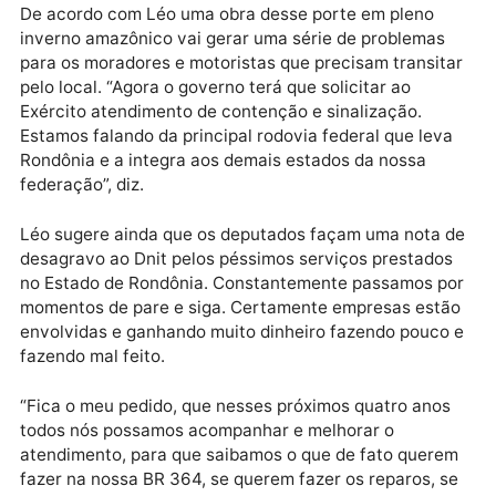
demonstração da ineficiência e da incompetência q
atreladas a corrupção que são os males que
prejudicam o nosso país. Eles não passaram qualque
comunicado em tempo hábil e ainda não fazem o
reparo durante a seca. Eles fazem o acompanhament
o monitoramento, porém não executam as ações que
devem na época certa”, denunciou.
De acordo com Léo uma obra desse porte em pleno
inverno amazônico vai gerar uma série de problemas
para os moradores e motoristas que precisam transit
pelo local. “Agora o governo terá que solicitar ao
Exército atendimento de contenção e sinalização.
Estamos falando da principal rodovia federal que lev
Rondônia e a integra aos demais estados da nossa
federação”, diz.
Léo sugere ainda que os deputados façam uma nota