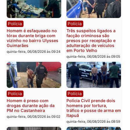
mandato da prefeita de
quinta-feira, 06/08/2026 às 20:51
Pimenta Bueno
quinta-feira, 06/08/2026 às 18:
Polícia
Polícia
Policiais militares
Jovem é encontrado mor
recuperam moto furtada e
na Rua dos Cravos e cas
prendem trio na zona
é investigado pela políci
Leste
em RO
quinta-feira, 06/08/2026 às 09:28
quinta-feira, 06/08/2026 às 09:
Polícia
Polícia