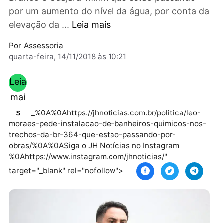
químicos nos trechos BR 364, sentido Rio
Branco e Guajará-Mirim que estão passando
por um aumento do nível da água, por conta 
elevação da ...
Leia mais
Por
Assessoria
quarta-feira, 14/11/2018 às 10:21
Leia
mai
s
_%0A%0Ahttps://jhnoticias.com.br/politica/leo-
moraes-pede-instalacao-de-banheiros-quimicos-no
trechos-da-br-364-que-estao-passando-por-
obras/%0A%0ASiga o JH Notícias no Instagram
%0Ahttps://www.instagram.com/jhnoticias/"
target="_blank" rel="nofollow">