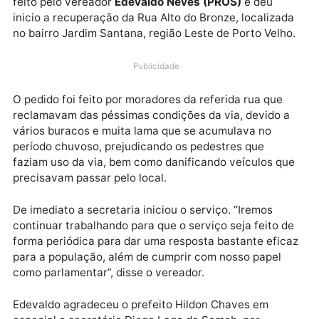
A prefeitura de Porto Velho por meio da Secretaria
Municipal de Obras – SEMOB, na pessoa do secretár
Diego Lage, atendeu mais um pedido de providência
feito pelo vereador
Edevaldo Neves (PROS)
e deu
inicio a recuperação da Rua Alto do Bronze, localiza
no bairro Jardim Santana, região Leste de Porto Velh
Publicidade
O pedido foi feito por moradores da referida rua que
reclamavam das péssimas condições da via, devido 
vários buracos e muita lama que se acumulava no
período chuvoso, prejudicando os pedestres que
faziam uso da via, bem como danificando veículos q
precisavam passar pelo local.
De imediato a secretaria iniciou o serviço. “Iremos