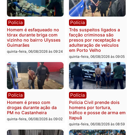
Polícia
Polícia
Policiais militares
Jovem é encontrado mor
recuperam moto furtada e
na Rua dos Cravos e cas
prendem trio na zona
é investigado pela políci
Leste
em RO
quinta-feira, 06/08/2026 às 09:28
quinta-feira, 06/08/2026 às 09:
Polícia
Polícia
Homem é esfaqueado no
Três suspeitos ligados a
tórax durante briga com
facção criminosa são
vizinho no bairro Ulysses
presos por receptação e
Guimarães
adulteração de veículos
em Porto Velho
quinta-feira, 06/08/2026 às 09:24