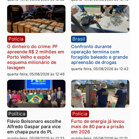
reagir a seguranças em
confirmado candidato a
supermercado
deputado federal pelo
Republicanos
quinta-feira, 06/08/2026 às 08:56
quarta-feira, 05/08/2026 às 15:
Brasil
Política
TCE reúne candidatos ao
Violência domina o deba
Governo e apresenta
eleitoral e segurança vir
diagnóstico que pode
principal arma dos
mudar os rumos de
candidatos ao Governo 
Rondônia
Rondônia
quarta-feira, 05/08/2026 às 12:52
quarta-feira, 05/08/2026 às 12: