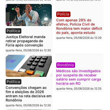
Polícia
Brasil
O dinheiro do crime: PF
Confronto durante
apreende R$ 2 milhões em
operação termina com
Porto Velho e expõe
foragido baleado e gran
esquema milionário de
apreensão de drogas
lavagem
quarta-feira, 05/08/2026 às 12:
quarta-feira, 05/08/2026 às 12:46
Política
Polícia
Flávio Bolsonaro escolhe
Furto de energia já levou
Alfredo Gaspar para vice
mais de 80 para a prisão
em chapa pura do PL
em 2026
quarta-feira, 05/08/2026 às 12:33
quarta-feira, 05/08/2026 às 12: