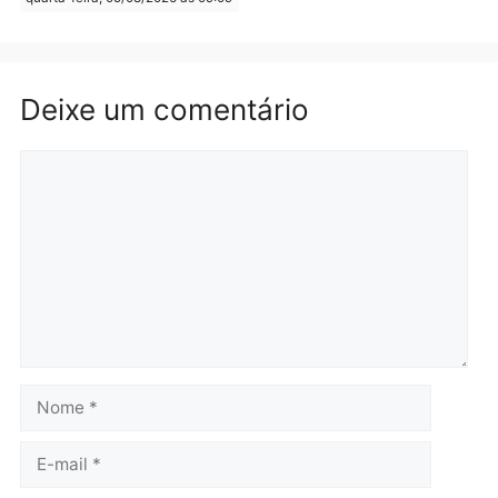
Polícia
Polícia
Operação Contemplados
Adolescentes são
cumpre mandados e
apreendidos após furto 
prende investigado por
farmácia na zona sul de
fraude na falsa oferta de
Porto Velho
financiamentos
quarta-feira, 05/08/2026 às 09:
quarta-feira, 05/08/2026 às 12:22
Polícia
Ciclista de 66 anos é
assaltado durante