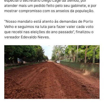
continuar trabalhando para que o serviço seja feito 
forma periódica para dar uma resposta bastante efi
para a população, além de cumprir com nosso papel
como parlamentar”, disse o vereador.
Edevaldo agradeceu o prefeito Hildon Chaves em
especial o secretário Diego Lage da Semob, por
atender mais um pedido feito pelo seu gabinete, e po
mostrar compromisso com os anseios da população.
“Nosso mandato está atento às demandas de Porto
Velho e seguimos na luta para fazer valer cada voto
que recebi nas eleições do ano passado”, finalizou o
vereador Edevaldo Neves.