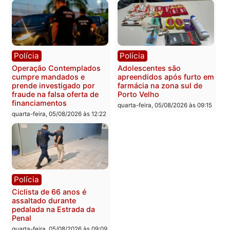
Polícia
Com apenas 28% do
efetivo, Polícia Civil de
Rondônia tem maior défic
Política
do país, aponta estudo
Justiça Eleitoral manda
quarta-feira, 05/08/2026 às 12:
retirar propaganda de
Fúria após convenção
quarta-feira, 05/08/2026 às 12:30
Rondônia
Médicos são investigado
por suspeita de receber
salário sem cumprir car
Política
horária em RO
Convenções chegam ao
quarta-feira, 05/08/2026 às 12:
fim e eleições de 2026
entram na reta decisiva em
Rondônia
quarta-feira, 05/08/2026 às 12:26