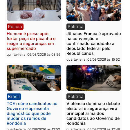
quinta-feira, 06/08/2026 às 09:
Polícia
Polícia
Homem é preso com
Polícia Civil prende dois
drogas durante ação da
homens por tortura,
PM no Castanheira
tráfico e posse de arma 
Itapuã
quinta-feira, 06/08/2026 às 09:02
quinta-feira, 06/08/2026 às 08:
Polícia
Política
Homem é preso após
Jônatas França é aprova
furtar peça de picanha e
na convenção e