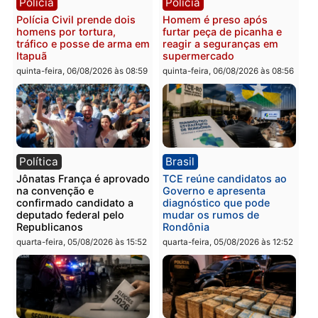
Polícia
Polícia
Três suspeitos ligados a
Homem é preso com
facção criminosa são
drogas durante ação da
presos por receptação e
PM no Castanheira
adulteração de veículos
quinta-feira, 06/08/2026 às 09:
em Porto Velho
quinta-feira, 06/08/2026 às 09:05
Polícia
Polícia
Polícia Civil prende dois
Homem é preso após
homens por tortura,
furtar peça de picanha e
tráfico e posse de arma em
reagir a seguranças em
Itapuã
supermercado