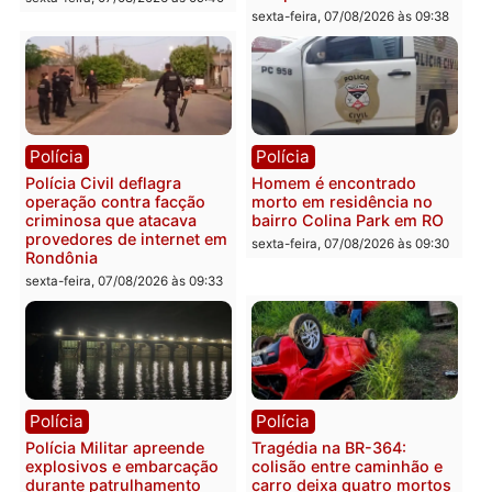
Polícia
Polícia
Polícia Federal apreende
Casal é preso pela PRF
400 quilos de drogas e
com mais de 72 quilos d
prende motorista em RO
mercúrio escondidos em
estepe em Porto Velho
sexta-feira, 07/08/2026 às 09:40
sexta-feira, 07/08/2026 às 09:3
Polícia
Polícia
Polícia Civil deflagra
Homem é encontrado
operação contra facção
morto em residência no
criminosa que atacava
bairro Colina Park em R
provedores de internet em
sexta-feira, 07/08/2026 às 09:3