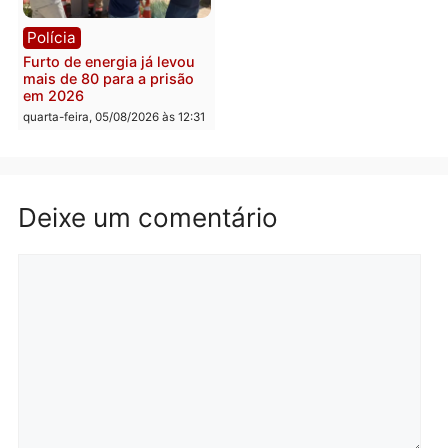
Violência domina o debate
O dinheiro do crime: PF
eleitoral e segurança vira
apreende R$ 2 milhões 
principal arma dos
Porto Velho e expõe
candidatos ao Governo de
esquema milionário de
Rondônia
lavagem
quarta-feira, 05/08/2026 às 12:48
quarta-feira, 05/08/2026 às 12:
Brasil
Política
Confronto durante
Flávio Bolsonaro escolhe
operação termina com
Alfredo Gaspar para vice
foragido baleado e grande
em chapa pura do PL
apreensão de drogas
quarta-feira, 05/08/2026 às 12:
quarta-feira, 05/08/2026 às 12:42