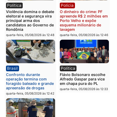
quinta-feira, 06/08/2026 às 08:59
quinta-feira, 06/08/2026 às 08:
Política
Brasil
Jônatas França é aprovado
TCE reúne candidatos a
na convenção e
Governo e apresenta
confirmado candidato a
diagnóstico que pode
deputado federal pelo
mudar os rumos de
Republicanos
Rondônia
quarta-feira, 05/08/2026 às 15:52
quarta-feira, 05/08/2026 às 12:
Política
Polícia