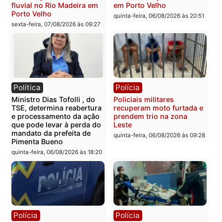
Rondônia
sexta-feira, 07/08/2026 às 09:33
Polícia
Polícia
Polícia Militar apreende
Tragédia na BR-364:
explosivos e embarcação
colisão entre caminhão e
durante patrulhamento
carro deixa quatro mort
fluvial no Rio Madeira em
em Porto Velho
Porto Velho
quinta-feira, 06/08/2026 às 20:
sexta-feira, 07/08/2026 às 09:27
Política
Polícia