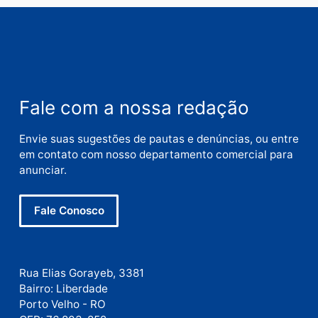
Nome
E-
mail
Site
Este site utiliza o Akismet para reduzir spam.
Saiba
como seus dados em comentários são processados
.