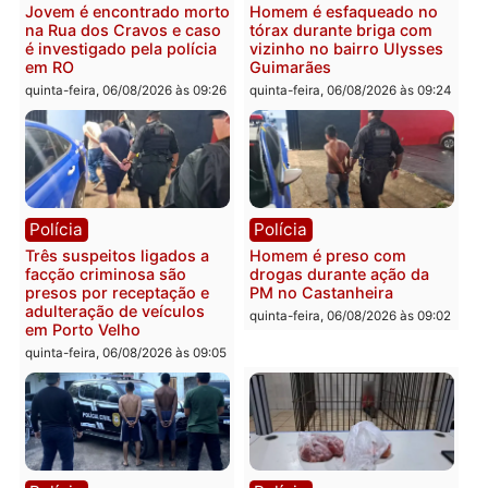
Ministro Dias Tofolli , do
Policiais militares
TSE, determina reabertura
recuperam moto furtada 
e processamento da ação
prendem trio na zona
que pode levar à perda do
Leste
mandato da prefeita de
quinta-feira, 06/08/2026 às 09:
Pimenta Bueno
quinta-feira, 06/08/2026 às 18:20
Polícia
Polícia
Jovem é encontrado morto
Homem é esfaqueado no
na Rua dos Cravos e caso
tórax durante briga com
é investigado pela polícia
vizinho no bairro Ulysse
em RO
Guimarães
quinta-feira, 06/08/2026 às 09:26
quinta-feira, 06/08/2026 às 09