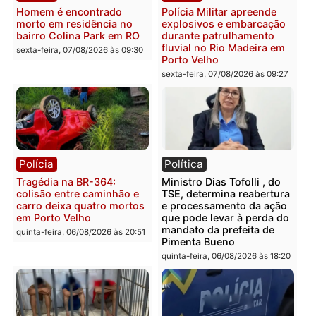
Polícia
Polícia
Casal é preso pela PRF
Polícia Civil deflagra
com mais de 72 quilos de
operação contra facção
mercúrio escondidos em
criminosa que atacava
estepe em Porto Velho
provedores de internet 
Rondônia
sexta-feira, 07/08/2026 às 09:38
sexta-feira, 07/08/2026 às 09:3
Polícia
Polícia
Homem é encontrado
Polícia Militar apreende
morto em residência no
explosivos e embarcaçã
bairro Colina Park em RO
durante patrulhamento
fluvial no Rio Madeira e
sexta-feira, 07/08/2026 às 09:30
Porto Velho