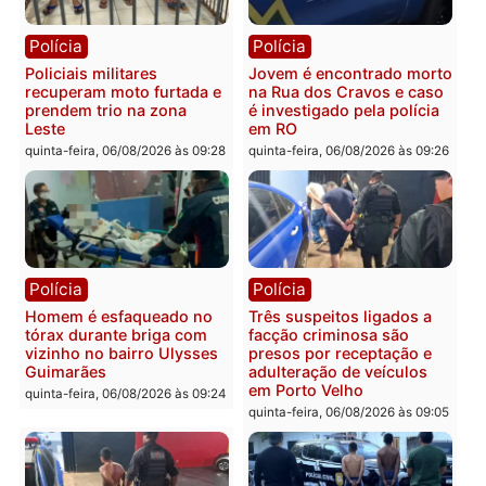
sexta-feira, 07/08/2026 às 09:2
Polícia
Política
Tragédia na BR-364:
Ministro Dias Tofolli , do
colisão entre caminhão e
TSE, determina reabertu
carro deixa quatro mortos
e processamento da açã
em Porto Velho
que pode levar à perda d
mandato da prefeita de
quinta-feira, 06/08/2026 às 20:51
Pimenta Bueno
quinta-feira, 06/08/2026 às 18:
Polícia
Polícia