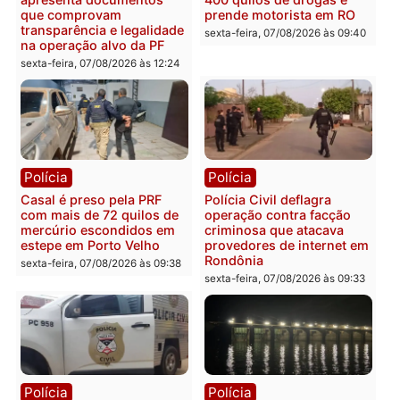
Plano de Governo com
Evanildo pode ser o
228 projetos, metas
primeiro pastor de
públicas e
Rondônia na Câmara
acompanhamento de
Federal
resultados
sexta-feira, 07/08/2026 às 18:3
sexta-feira, 07/08/2026 às 18:49
Polícia
Polícia
2 MILHÕES – Unnesa
Polícia Federal apreende
apresenta documentos
400 quilos de drogas e
que comprovam
prende motorista em RO
transparência e legalidade
sexta-feira, 07/08/2026 às 09:
na operação alvo da PF
sexta-feira, 07/08/2026 às 12:24