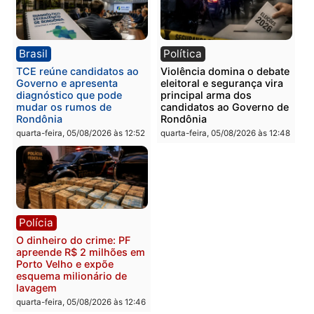
Polícia
Polícia
Homem é preso com
Polícia Civil prende dois
drogas durante ação da
homens por tortura,
PM no Castanheira
tráfico e posse de arma 
Itapuã
quinta-feira, 06/08/2026 às 09:02
quinta-feira, 06/08/2026 às 08:
Polícia
Política
Homem é preso após
Jônatas França é aprova
furtar peça de picanha e
na convenção e
reagir a seguranças em
confirmado candidato a
supermercado
deputado federal pelo
Republicanos
quinta-feira, 06/08/2026 às 08:56
quarta-feira, 05/08/2026 às 15: