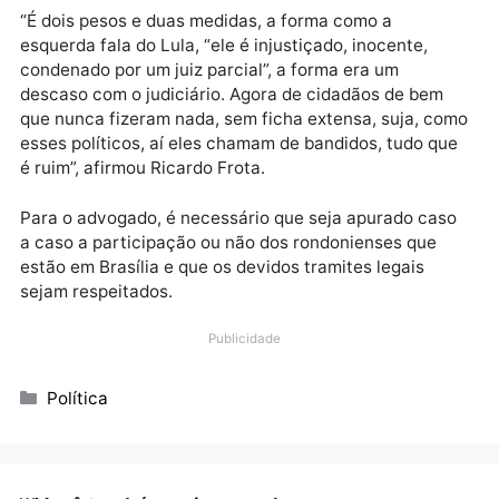
às prisões que vem sendo determinadas pelo ministr
Alexandre de Moraes, o advogado Ricardo Frota afi
que esse é o “atestado de falsidade” da esquerda
brasileira, pois, no momento em que o preso era o Lul
o argumento é de que havia perseguição da Justiça,
mas quando trata-se de pessoas que pensam
diferentes delas, a opinião é outra.
“É dois pesos e duas medidas, a forma como a
esquerda fala do Lula, “ele é injustiçado, inocente,
condenado por um juiz parcial”, a forma era um
descaso com o judiciário. Agora de cidadãos de bem
que nunca fizeram nada, sem ficha extensa, suja, c
esses políticos, aí eles chamam de bandidos, tudo q
é ruim”, afirmou Ricardo Frota.
Para o advogado, é necessário que seja apurado cas
a caso a participação ou não dos rondonienses que