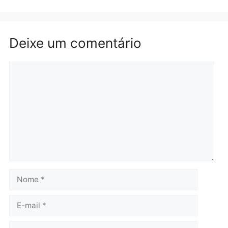
Brasil
Política
TCE reúne candidatos ao
Violência domina o deba
Governo e apresenta
eleitoral e segurança vir
diagnóstico que pode
principal arma dos
mudar os rumos de
candidatos ao Governo 
Rondônia
Rondônia
quarta-feira, 05/08/2026 às 12:52
quarta-feira, 05/08/2026 às 12:
Polícia
O dinheiro do crime: PF