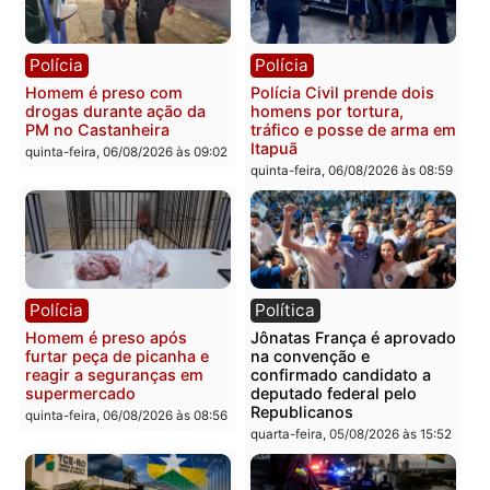
Policiais militares
Jovem é encontrado mor
recuperam moto furtada e
na Rua dos Cravos e cas
prendem trio na zona
é investigado pela políci
Leste
em RO
quinta-feira, 06/08/2026 às 09:28
quinta-feira, 06/08/2026 às 09:
Polícia
Polícia
Homem é esfaqueado no
Três suspeitos ligados a
tórax durante briga com
facção criminosa são
vizinho no bairro Ulysses
presos por receptação e
Guimarães
adulteração de veículos
em Porto Velho
quinta-feira, 06/08/2026 às 09:24
quinta-feira, 06/08/2026 às 09: