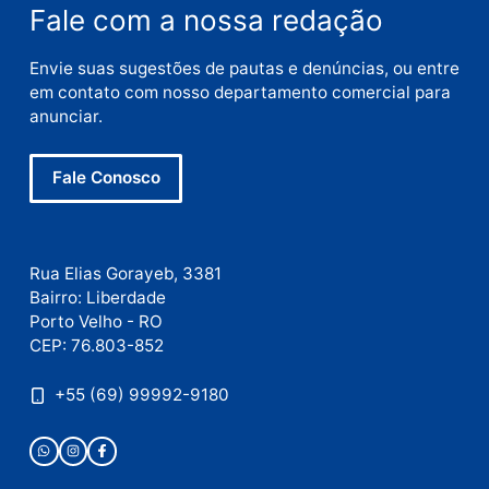
Nome
E-
mail
Site
Este site utiliza o Akismet para reduzir spam.
Saiba
como seus dados em comentários são processados
.
Publicidade