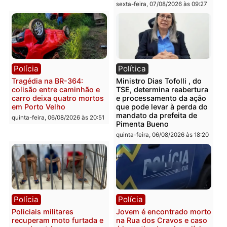
com mais de 72 quilos de
operação contra facção
mercúrio escondidos em
criminosa que atacava
estepe em Porto Velho
provedores de internet 
Rondônia
sexta-feira, 07/08/2026 às 09:38
sexta-feira, 07/08/2026 às 09:3
Polícia
Polícia
Homem é encontrado
Polícia Militar apreende
morto em residência no
explosivos e embarcaçã
bairro Colina Park em RO
durante patrulhamento
fluvial no Rio Madeira e
sexta-feira, 07/08/2026 às 09:30
Porto Velho
sexta-feira, 07/08/2026 às 09:2