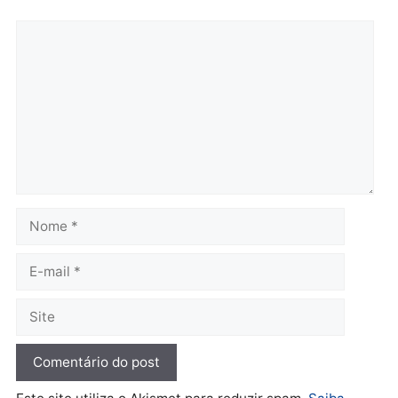
Brasil
Política
TCE reúne candidatos ao
Violência domina o deba
Governo e apresenta
eleitoral e segurança vir
diagnóstico que pode
principal arma dos
mudar os rumos de
candidatos ao Governo 
Rondônia
Rondônia
quarta-feira, 05/08/2026 às 12:52
quarta-feira, 05/08/2026 às 12:
Polícia
O dinheiro do crime: PF
apreende R$ 2 milhões em
Porto Velho e expõe
esquema milionário de
lavagem
quarta-feira, 05/08/2026 às 12:46