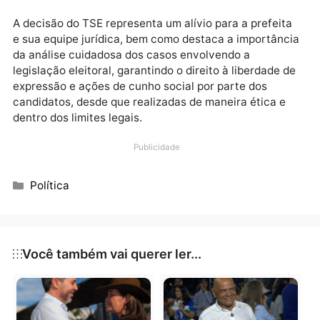
vedada, mesmo durante o período eleitoral.
O advogado Nelson Canedo, responsável pela defes
da prefeita, enfatizou que a única publicação feita p
Carla Redano não apresentava elementos indicativo
de abuso de poder ou uso promocional de serviços
custeados pelo Poder Público, conforme estipulado 
Lei n. 9.504/97.
A decisão do TSE representa um alívio para a prefeit
e sua equipe jurídica, bem como destaca a importân
da análise cuidadosa dos casos envolvendo a
legislação eleitoral, garantindo o direito à liberdade 
expressão e ações de cunho social por parte dos
candidatos, desde que realizadas de maneira ética e
dentro dos limites legais.
Publicidade