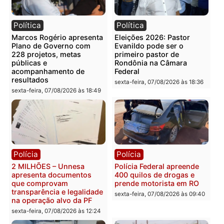
Categorias
Política
Você também vai querer ler...
Política
Política
Marcos Rogério apresenta
Eleições 2026: Pastor
Plano de Governo com
Evanildo pode ser o
228 projetos, metas
primeiro pastor de
públicas e
Rondônia na Câmara
acompanhamento de
Federal
resultados
sexta-feira, 07/08/2026 às 18:3