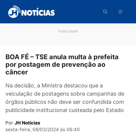
Pular
para
o
conteúdo
Publicidade
BOA FÉ – TSE anula multa à prefeita
por postagem de prevenção ao
câncer
Na decisão, a Ministra destacou que a
veiculação de postagens sobre campanhas d
órgãos públicos não deve ser confundida co
publicidade institucional custeada pelo Estad