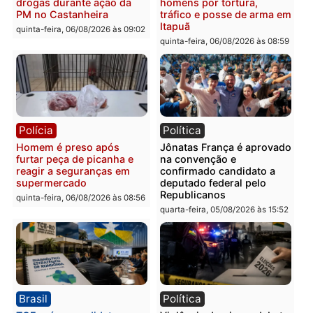
Polícia
Polícia
Homem é esfaqueado no
Três suspeitos ligados a
tórax durante briga com
facção criminosa são
vizinho no bairro Ulysses
presos por receptação e
Guimarães
adulteração de veículos
em Porto Velho
quinta-feira, 06/08/2026 às 09:24
quinta-feira, 06/08/2026 às 09:
Polícia
Polícia
Homem é preso com
Polícia Civil prende dois