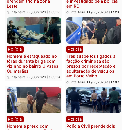
Polícia
Política
Tragédia na BR-364:
Ministro Dias Tofolli , do
colisão entre caminhão e
TSE, determina reabertu
carro deixa quatro mortos
e processamento da açã
em Porto Velho
que pode levar à perda d
mandato da prefeita de
quinta-feira, 06/08/2026 às 20:51
Pimenta Bueno
quinta-feira, 06/08/2026 às 18:
Polícia
Polícia
Policiais militares
Jovem é encontrado mor
recuperam moto furtada e
na Rua dos Cravos e cas
prendem trio na zona
é investigado pela políci
Leste
em RO
quinta-feira, 06/08/2026 às 09:28
quinta-feira, 06/08/2026 às 09: