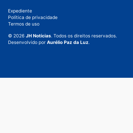
Fale com a nossa redação
Envie suas sugestões de pautas e denúncias, ou en
em contato com nosso departamento comercial pa
anunciar.
Fale Conosco
Rua Elias Gorayeb, 3381
Bairro: Liberdade
Porto Velho - RO
CEP: 76.803-852