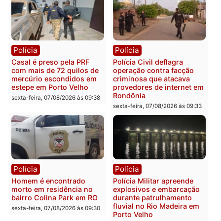
sexta-feira, 07/08/2026 às 18:49
Polícia
Polícia
2 MILHÕES – Unnesa
Polícia Federal apreende
apresenta documentos
400 quilos de drogas e
que comprovam
prende motorista em RO
transparência e legalidade
sexta-feira, 07/08/2026 às 09:
na operação alvo da PF
sexta-feira, 07/08/2026 às 12:24
Polícia
Polícia
Casal é preso pela PRF
Polícia Civil deflagra