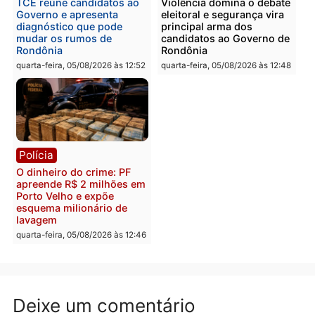
drogas durante ação da
homens por tortura,
PM no Castanheira
tráfico e posse de arma 
Itapuã
quinta-feira, 06/08/2026 às 09:02
quinta-feira, 06/08/2026 às 08:
Polícia
Política
Homem é preso após
Jônatas França é aprova
furtar peça de picanha e
na convenção e
reagir a seguranças em
confirmado candidato a
supermercado
deputado federal pelo
Republicanos
quinta-feira, 06/08/2026 às 08:56
quarta-feira, 05/08/2026 às 15: