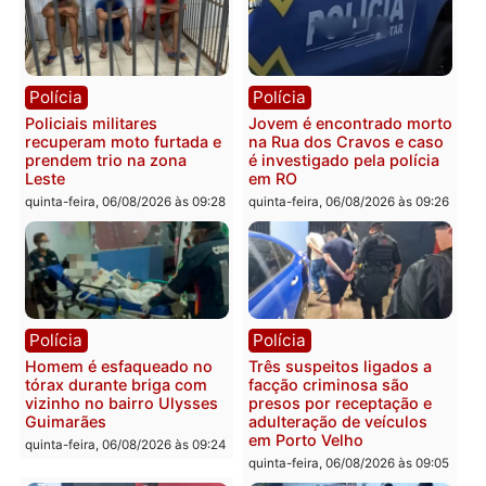
Casal é preso pela PRF
Polícia Civil deflagra
com mais de 72 quilos de
operação contra facção
mercúrio escondidos em
criminosa que atacava
estepe em Porto Velho
provedores de internet 
Rondônia
sexta-feira, 07/08/2026 às 09:38
sexta-feira, 07/08/2026 às 09:3
Polícia
Polícia
Homem é encontrado
Polícia Militar apreende
morto em residência no
explosivos e embarcaçã
bairro Colina Park em RO
durante patrulhamento
fluvial no Rio Madeira e
sexta-feira, 07/08/2026 às 09:30
Porto Velho
sexta-feira, 07/08/2026 às 09:2