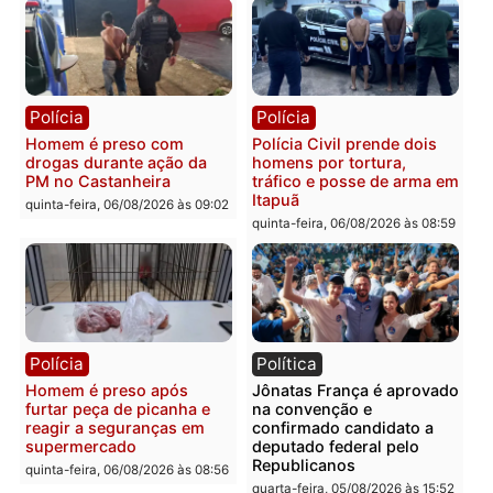
Polícia
Política
Tragédia na BR-364:
Ministro Dias Tofolli , do
colisão entre caminhão e
TSE, determina reabertu
carro deixa quatro mortos
e processamento da açã
em Porto Velho
que pode levar à perda d
mandato da prefeita de
quinta-feira, 06/08/2026 às 20:51
Pimenta Bueno
quinta-feira, 06/08/2026 às 18:
Polícia
Polícia
Policiais militares
Jovem é encontrado mor
recuperam moto furtada e
na Rua dos Cravos e cas
prendem trio na zona
é investigado pela políci
Leste
em RO