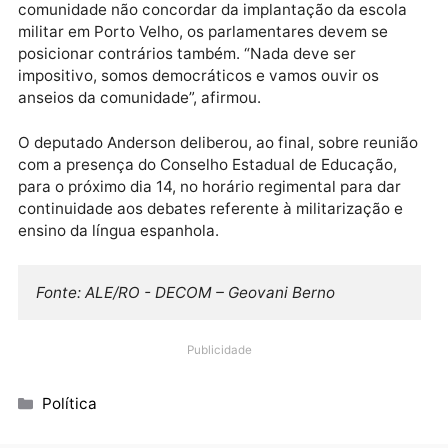
análise quanto a Ideb, política pedagógica, recursos
para as escolas”, citou, pedindo cautela, pois este
processo envolve projeto diferenciado.
Sobre o Ensino Médio com Intermediação Tecnológi
(EMITec), o promotor disse que até julho haverá a
manifestação do Ministério Público sobre várias
questões do programa, o qual considera importante,
especialmente nas áreas de difícil acesso, pois não
existem professores habilitados. “Temos dúvidas
quanto à implantação na cidade, mas ele se torna
imprescindível em várias comunidades”, citou.
Ele disse que não se pode permitir a substituição do
ensino presencial pelo tecnológico, que deve ser vis
como complementar. Sobre o Pafe, salientou Rodney
de Paula que não tem ingerência, cabendo, se houve
alguma irregularidade, ao Tribunal de Contas.