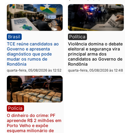
quinta-feira, 06/08/2026 às 09:28
quinta-feira, 06/08/2026 às 09:
Polícia
Polícia
Homem é esfaqueado no
Três suspeitos ligados a
tórax durante briga com
facção criminosa são
vizinho no bairro Ulysses
presos por receptação e
Guimarães
adulteração de veículos
em Porto Velho
quinta-feira, 06/08/2026 às 09:24
quinta-feira, 06/08/2026 às 09:
Polícia
Polícia
Homem é preso com
Polícia Civil prende dois