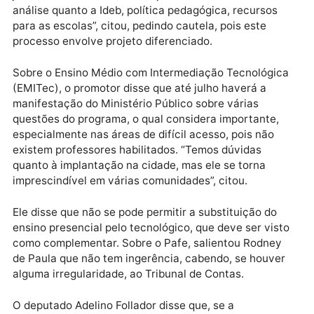
algo estiver fora do que preconiza a lei, será alterado
pois quem dá a autorização de funcionamento é o
conselho.
O promotor do Ministério Público, Rodney de Paula,
garantiu que acompanha de perto as ações da Seduc
que representam mais de 90% das matrículas no
ensino médio e cerca de 65 das matrículas do ensino
fundamental.
Sobre a ampliação da militarização das escolas em
Rondônia, Rodney de Paula disse que ficou até
surpreso com a celeridade do processo, bem como
com os decretos criando três unidades no interior e
outra em Porto Velho, na Escola Capitão Claudio.
“Já mandei minha assessoria, que já iniciou o trabalh
junto ao Conselho de Educação. Nada sairá sem nos