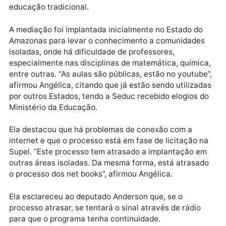
Tiradentes. “Se fosse ruim a escola não teria tanta
gente aguardando vaga. No entanto, são poucas
escolas que foram militarizadas. Quem é contra, que
busque outra de ensino tradicional”, disse.
Sobre a mediação tecnológica, Angélica disse que fo
implantada em 2016 e que atendia 2 mil alunos e que
hoje atende 4.366 alunos, com 218 turmas, que é o
ensino médio mediado pela tecnologia. Neste primei
ano os resultados obtidos são melhores do que os da
educação tradicional.
A mediação foi implantada inicialmente no Estado do
Amazonas para levar o conhecimento a comunidade
isoladas, onde há dificuldade de professores,
especialmente nas disciplinas de matemática, químic
entre outras. “As aulas são públicas, estão no youtub
afirmou Angélica, citando que já estão sendo utiliza