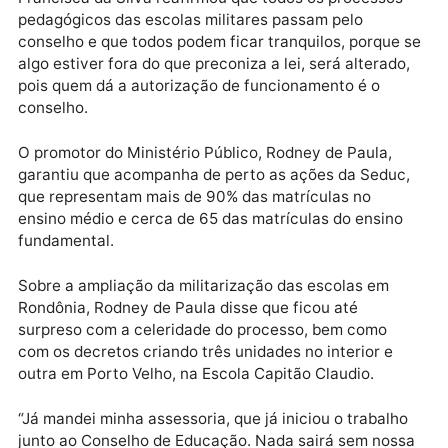
Sobre esta questão, Angélica Aires disse que após a
nova lei não há uma comissão de estudo para analis
este assunto. No ensino médio era adotado
obrigatoriamente a escola e optativo ao aluno a opç
pelo espanhol ou inglês. “Considero o espanhol
necessário para nossa região e faremos uma comiss
de estudo para analisar o caso”, afirmou.
A representante do Conselho Estadual de Educação,
Francisca Batista da Silva, disse que, como órgão
normativo do sistema de ensino, precisam participar
de todas as decisões. “Tomamos conhecimento agor
da divergência sobre a militarização das escolas.
Orientamos a Seduc para que cumpram as diretrizes
da área”, explicou.
Francisca da Silva reafirmou que todos os processos
pedagógicos das escolas militares passam pelo
conselho e que todos podem ficar tranquilos, porque