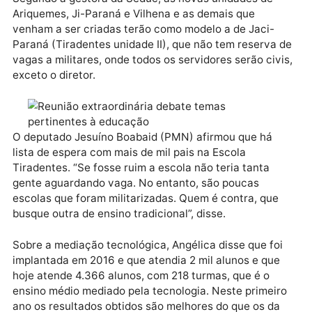
esclareceu que a Escola Tiradentes foi inicialmente
projetada para atender filhos de militares. A escola 
Jaci-Paraná tem projeto diferenciado, diante da
situação de vulnerabilidade social. “Hoje é um model
de sucesso absoluto, desde a organização de sua
estrutura quanto a rendimento dos alunos”, consider
Segundo a gestora da Seduc, as novas unidades de
Ariquemes, Ji-Paraná e Vilhena e as demais que
venham a ser criadas terão como modelo a de Jaci-
Paraná (Tiradentes unidade II), que não tem reserva
vagas a militares, onde todos os servidores serão civ
exceto o diretor.
O deputado Jesuíno Boabaid (PMN) afirmou que há
lista de espera com mais de mil pais na Escola