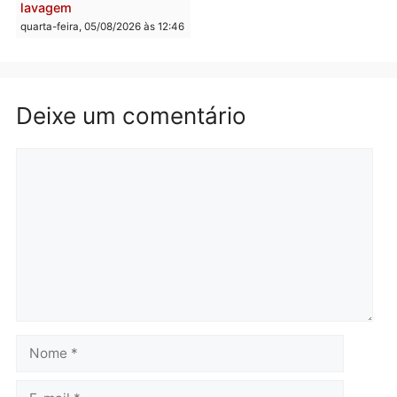
drogas durante ação da
homens por tortura,
PM no Castanheira
tráfico e posse de arma 
Itapuã
quinta-feira, 06/08/2026 às 09:02
quinta-feira, 06/08/2026 às 08:
Polícia
Política
Homem é preso após
Jônatas França é aprova
furtar peça de picanha e
na convenção e
reagir a seguranças em
confirmado candidato a
supermercado
deputado federal pelo
Republicanos
quinta-feira, 06/08/2026 às 08:56
quarta-feira, 05/08/2026 às 15: