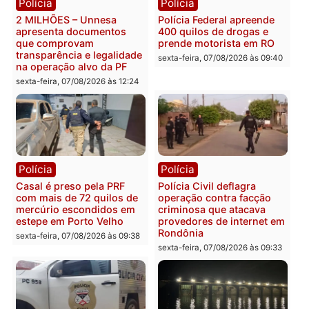
Categorias
Política
Você também vai querer ler...
Política
Política
Marcos Rogério apresenta
Eleições 2026: Pastor
Plano de Governo com
Evanildo pode ser o
228 projetos, metas
primeiro pastor de
públicas e
Rondônia na Câmara
acompanhamento de
Federal
resultados
sexta-feira, 07/08/2026 às 18:3