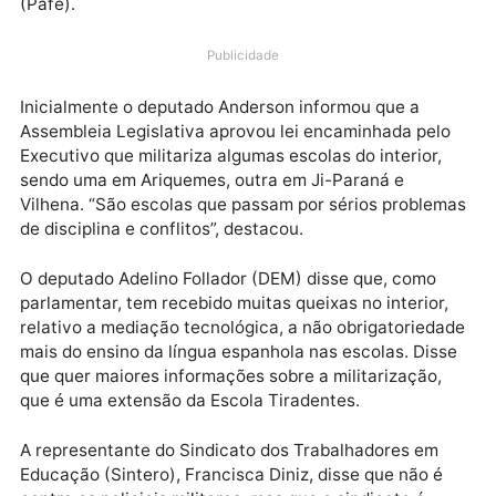
para tratar de temas pertinentes à educação, tais
como a militarização das escolas, ensino tecnológico
a inclusão do ensino de Espanhol na grade do ensino
médio e fundamental e Programa de Apoio Financeir
(Pafe).
Publicidade
Inicialmente o deputado Anderson informou que a
Assembleia Legislativa aprovou lei encaminhada pel
Executivo que militariza algumas escolas do interior,
sendo uma em Ariquemes, outra em Ji-Paraná e
Vilhena. “São escolas que passam por sérios proble
de disciplina e conflitos”, destacou.
O deputado Adelino Follador (DEM) disse que, como
parlamentar, tem recebido muitas queixas no interior
relativo a mediação tecnológica, a não obrigatoried