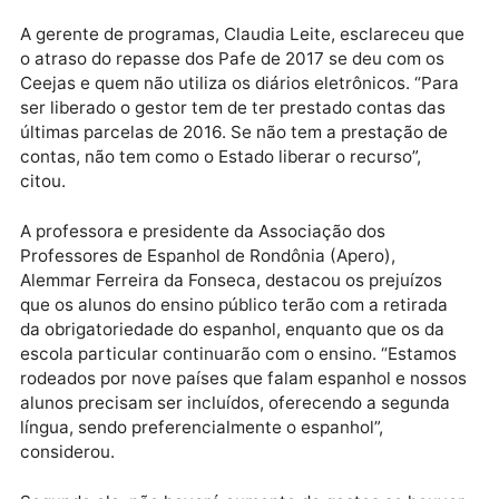
por outros Estados, tendo a Seduc recebido elogios 
Ministério da Educação.
Ela destacou que há problemas de conexão com a
internet e que o processo está em fase de licitação 
Supel. “Este processo tem atrasado a implantação e
outras áreas isoladas. Da mesma forma, está atrasa
o processo dos net books”, afirmou Angélica.
Ela esclareceu ao deputado Anderson que, se o
processo atrasar, se tentará o sinal através de rádio
para que o programa tenha continuidade.
A gerente de programas, Claudia Leite, esclareceu q
o atraso do repasse dos Pafe de 2017 se deu com os
Ceejas e quem não utiliza os diários eletrônicos. “Pa
ser liberado o gestor tem de ter prestado contas das
últimas parcelas de 2016. Se não tem a prestação de