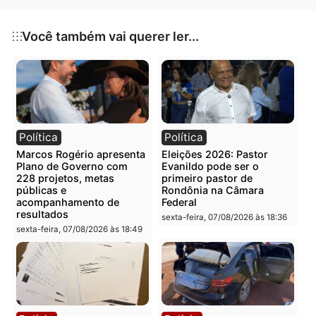
O deputado Adelino Follador disse que, se a
comunidade não concordar da implantação da escol
militar em Porto Velho, os parlamentares devem se
posicionar contrários também. “Nada deve ser
impositivo, somos democráticos e vamos ouvir os
anseios da comunidade”, afirmou.
O deputado Anderson deliberou, ao final, sobre reuni
com a presença do Conselho Estadual de Educação,
para o próximo dia 14, no horário regimental para dar
continuidade aos debates referente à militarização e
ensino da língua espanhola.
Fonte: ALE/RO - DECOM – Geovani Berno
Publicidade