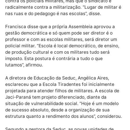
mais do ensino da língua espanhola nas escolas. Dis
que quer maiores informações sobre a militarização,
que é uma extensão da Escola Tiradentes.
A representante do Sindicato dos Trabalhadores em
Educação (Sintero), Francisca Diniz, disse que não é
contra os policiais militares, mas que o sindicato é
radicalmente contra a militarização. “Lugar de milita
nas ruas e do pedagogo é nas escolas”, disse.
Francisca disse que a própria Assembleia aprovou a
gestão democrática e só quem pode ser diretor é o
professor e com as escolas militares, será diretor um
policial militar. “Escola é local democrático, de ensin
de produção cultural e com os militares tudo será
imposto. Esta postura é contrária a tudo o que
lutamos”, afirmou.
A diretora de Educação da Seduc, Angélica Aires,