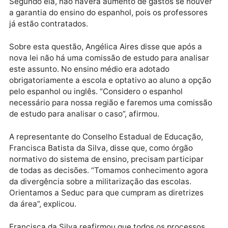
contas, não tem como o Estado liberar o recurso”,
citou.
A professora e presidente da Associação dos
Professores de Espanhol de Rondônia (Apero),
Alemmar Ferreira da Fonseca, destacou os prejuízos
que os alunos do ensino público terão com a retirada
da obrigatoriedade do espanhol, enquanto que os da
escola particular continuarão com o ensino. “Estamo
rodeados por nove países que falam espanhol e nos
alunos precisam ser incluídos, oferecendo a segund
língua, sendo preferencialmente o espanhol”,
considerou.
Segundo ela, não haverá aumento de gastos se houv
a garantia do ensino do espanhol, pois os professore
já estão contratados.