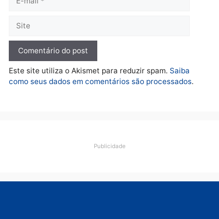
Brasil
Política
TCE reúne candidatos ao
Violência domina o deba
Governo e apresenta
eleitoral e segurança vir
diagnóstico que pode
principal arma dos
mudar os rumos de
candidatos ao Governo 
Rondônia
Rondônia
quarta-feira, 05/08/2026 às 12:52
quarta-feira, 05/08/2026 às 12:
Polícia
O dinheiro do crime: PF
apreende R$ 2 milhões em
Porto Velho e expõe
esquema milionário de
lavagem
quarta-feira, 05/08/2026 às 12:46