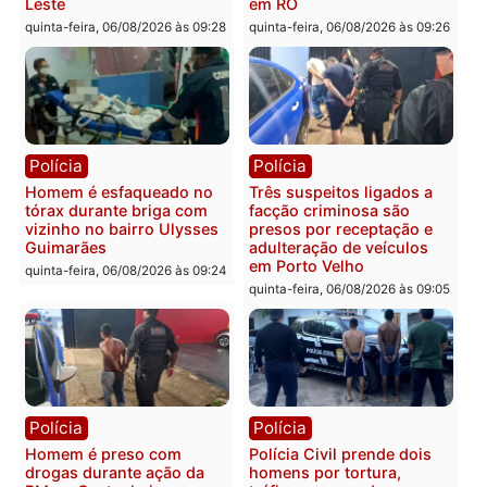
Tragédia na BR-364:
Ministro Dias Tofolli , do
colisão entre caminhão e
TSE, determina reabertu
carro deixa quatro mortos
e processamento da açã
em Porto Velho
que pode levar à perda d
mandato da prefeita de
quinta-feira, 06/08/2026 às 20:51
Pimenta Bueno
quinta-feira, 06/08/2026 às 18:
Polícia
Polícia
Policiais militares
Jovem é encontrado mor
recuperam moto furtada e
na Rua dos Cravos e cas
prendem trio na zona
é investigado pela políci
Leste
em RO
quinta-feira, 06/08/2026 às 09:28
quinta-feira, 06/08/2026 às 09: