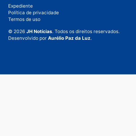
Fale com a nossa redação
Envie suas sugestões de pautas e denúncias, ou en
em contato com nosso departamento comercial pa
anunciar.
Fale Conosco
Rua Elias Gorayeb, 3381
Bairro: Liberdade
Porto Velho - RO
CEP: 76.803-852
+55 (69) 99992-9180