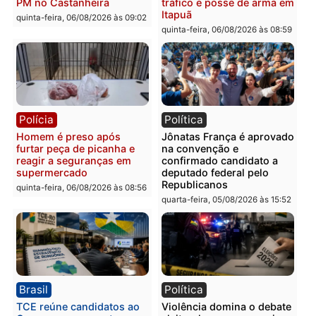
Polícia
Polícia
Homem é esfaqueado no
Três suspeitos ligados a
tórax durante briga com
facção criminosa são
vizinho no bairro Ulysses
presos por receptação e
Guimarães
adulteração de veículos
em Porto Velho
quinta-feira, 06/08/2026 às 09:24
quinta-feira, 06/08/2026 às 09:
Polícia
Polícia
Homem é preso com
Polícia Civil prende dois
drogas durante ação da
homens por tortura,
PM no Castanheira
tráfico e posse de arma 
Itapuã
quinta-feira, 06/08/2026 às 09:02
quinta-feira, 06/08/2026 às 08: