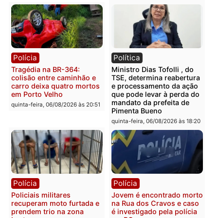
sexta-feira, 07/08/2026 às 09:38
sexta-feira, 07/08/2026 às 09:3
Polícia
Polícia
Homem é encontrado
Polícia Militar apreende
morto em residência no
explosivos e embarcaçã
bairro Colina Park em RO
durante patrulhamento
fluvial no Rio Madeira e
sexta-feira, 07/08/2026 às 09:30
Porto Velho
sexta-feira, 07/08/2026 às 09:2
Polícia
Política