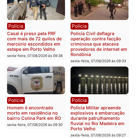
Polícia
Polícia
2 MILHÕES – Unnesa
Polícia Federal apreende
apresenta documentos
400 quilos de drogas e
que comprovam
prende motorista em RO
transparência e legalidade
sexta-feira, 07/08/2026 às 09:
na operação alvo da PF
sexta-feira, 07/08/2026 às 12:24
Polícia
Polícia
Casal é preso pela PRF
Polícia Civil deflagra
com mais de 72 quilos de
operação contra facção
mercúrio escondidos em
criminosa que atacava
estepe em Porto Velho
provedores de internet 
Rondônia