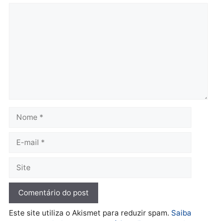
Governo e apresenta
eleitoral e segurança vir
diagnóstico que pode
principal arma dos
mudar os rumos de
candidatos ao Governo 
Rondônia
Rondônia
quarta-feira, 05/08/2026 às 12:52
quarta-feira, 05/08/2026 às 12:
Polícia
O dinheiro do crime: PF
apreende R$ 2 milhões em
Porto Velho e expõe
esquema milionário de
lavagem
quarta-feira, 05/08/2026 às 12:46