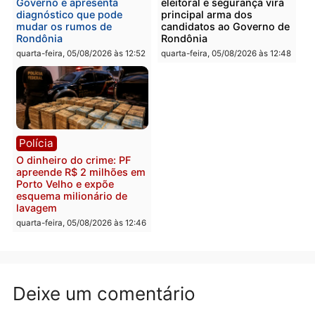
Polícia
Política
Homem é preso após
Jônatas França é aprova
furtar peça de picanha e
na convenção e
reagir a seguranças em
confirmado candidato a
supermercado
deputado federal pelo
Republicanos
quinta-feira, 06/08/2026 às 08:56
quarta-feira, 05/08/2026 às 15:
Brasil
Política
TCE reúne candidatos ao
Violência domina o deba