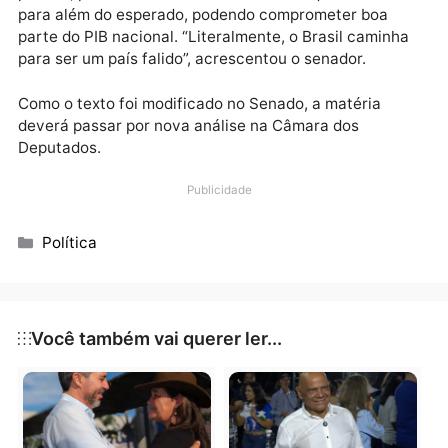
exceções e, no fim, penalizar os mais pobres e o seto
de serviços”, afirmou o senador.
Para o parlamentar, ao aprovarem a reforma, os
senadores assinaram um cheque em branco que, na
prática, permitiria o Governo elevar a alíquota do IVA
para além do esperado, podendo comprometer boa
parte do PIB nacional. “Literalmente, o Brasil caminh
para ser um país falido”, acrescentou o senador.
Como o texto foi modificado no Senado, a matéria
deverá passar por nova análise na Câmara dos
Deputados.
Publicidade
Categorias
Política