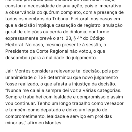
constitucional fixado pelo artigo 120 da Carta da
República, em violação ao disposto no artigo 28, §4º,
do Código Eleitoral, eis que ausente o sétimo voto,
pertencente ao Presidente da Corte Eleitoral.
No voto proferido pelo Ministro do TSE Raul Araújo,
constou a necessidade de anulação, pois é imperati
a observância do quórum completo, com a presença
todos os membros do Tribunal Eleitoral, nos casos e
que a decisão implique cassação de registro, anulaç
geral de eleições ou perda de diploma, conforme
expressamente prevê o art. 28, § 4º do Código
Eleitoral. No caso, mesmo presente à sessão, o
Presidente da Corte Regional não votou, o que
descambou para a nulidade do julgamento.
Jair Montes considera relevante tal decisão, pois po
unanimidade o TSE determinou que novo julgamento