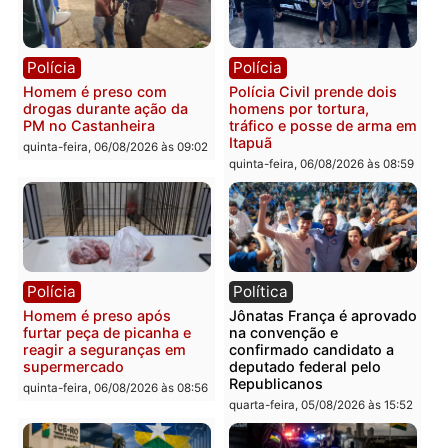
recuperam moto furtada e
na Rua dos Cravos e cas
prendem trio na zona
é investigado pela políci
Leste
em RO
quinta-feira, 06/08/2026 às 09:28
quinta-feira, 06/08/2026 às 09:
Polícia
Polícia
Homem é esfaqueado no
Três suspeitos ligados a
tórax durante briga com
facção criminosa são
vizinho no bairro Ulysses
presos por receptação e
Guimarães
adulteração de veículos
em Porto Velho
quinta-feira, 06/08/2026 às 09:24
quinta-feira, 06/08/2026 às 09: