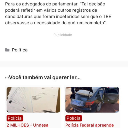
fosse realizado, o que afasta a injustiça da decisão.
“Nunca me calei e sempre dei voz a várias categoria
Sempre trabalhei com lealdade e compromisso e ass
vou continuar. Tenho um longo trabalho como verea
e também como deputado e deixo um legado de
comprometimento, lealdade e serviço em prol das
minorias,” afirmou Montes.
Para os advogados do parlamentar, “Tal decisão
poderá refletir em vários outros registros de
candidaturas que foram indeferidos sem que o TRE
observasse a necessidade do quórum completo”.
Publicidade
Categorias
Política