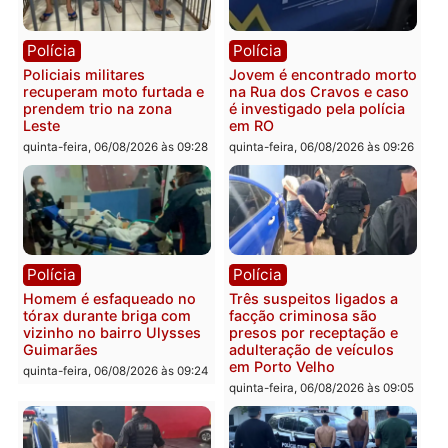
Polícia
Política
Tragédia na BR-364:
Ministro Dias Tofolli , do
colisão entre caminhão e
TSE, determina reabertu
carro deixa quatro mortos
e processamento da açã
em Porto Velho
que pode levar à perda d
mandato da prefeita de
quinta-feira, 06/08/2026 às 20:51
Pimenta Bueno
quinta-feira, 06/08/2026 às 18:
Polícia
Polícia
Policiais militares
Jovem é encontrado mor