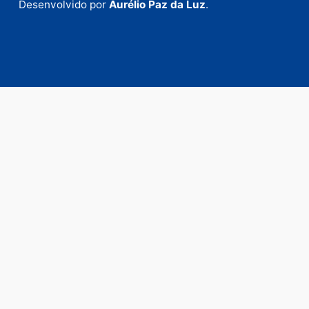
Envie suas sugestões de pautas e denúncias, ou en
em contato com nosso departamento comercial pa
anunciar.
Fale Conosco
Rua Elias Gorayeb, 3381
Bairro: Liberdade
Porto Velho - RO
CEP: 76.803-852
+55 (69) 99992-9180