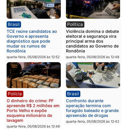
Polícia
Polícia
Homem é preso com
Polícia Civil prende dois
drogas durante ação da
homens por tortura,
PM no Castanheira
tráfico e posse de arma 
Itapuã
quinta-feira, 06/08/2026 às 09:02
quinta-feira, 06/08/2026 às 08:
Polícia
Política
Homem é preso após
Jônatas França é aprova
furtar peça de picanha e
na convenção e
reagir a seguranças em
confirmado candidato a
supermercado
deputado federal pelo
Republicanos
quinta-feira, 06/08/2026 às 08:56
quarta-feira, 05/08/2026 às 15: