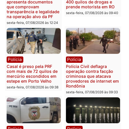
Você também vai querer ler...
Polícia
Polícia
2 MILHÕES – Unnesa
Polícia Federal apreende
apresenta documentos
400 quilos de drogas e
que comprovam
prende motorista em RO
transparência e legalidade
sexta-feira, 07/08/2026 às 09:
na operação alvo da PF
sexta-feira, 07/08/2026 às 12:24