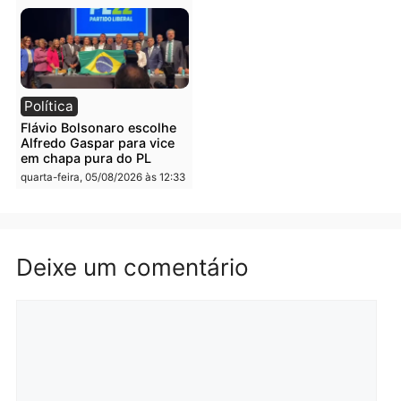
Brasil
Política
TCE reúne candidatos ao
Violência domina o deba
Governo e apresenta
eleitoral e segurança vir
diagnóstico que pode
principal arma dos
mudar os rumos de
candidatos ao Governo 
Rondônia
Rondônia
quarta-feira, 05/08/2026 às 12:52
quarta-feira, 05/08/2026 às 12:
Polícia
Brasil
O dinheiro do crime: PF
Confronto durante
apreende R$ 2 milhões em
operação termina com
Porto Velho e expõe
foragido baleado e gran
esquema milionário de
apreensão de drogas