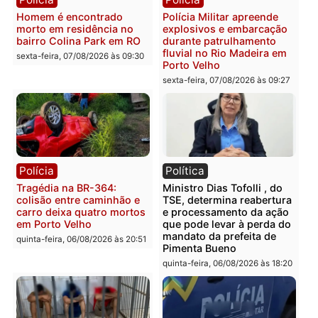
Polícia
Polícia
Casal é preso pela PRF
Polícia Civil deflagra
com mais de 72 quilos de
operação contra facção
mercúrio escondidos em
criminosa que atacava
estepe em Porto Velho
provedores de internet 
Rondônia
sexta-feira, 07/08/2026 às 09:38
sexta-feira, 07/08/2026 às 09:3
Polícia
Polícia
Homem é encontrado
Polícia Militar apreende
morto em residência no
explosivos e embarcaçã
bairro Colina Park em RO
durante patrulhamento
fluvial no Rio Madeira e
sexta-feira, 07/08/2026 às 09:30
Porto Velho
sexta-feira, 07/08/2026 às 09:2