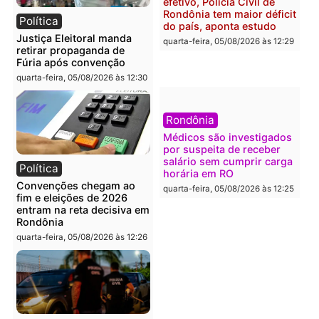
O dinheiro do crime: PF
Confronto durante
apreende R$ 2 milhões em
operação termina com
Porto Velho e expõe
foragido baleado e gran
esquema milionário de
apreensão de drogas
lavagem
quarta-feira, 05/08/2026 às 12:
quarta-feira, 05/08/2026 às 12:46
Política
Polícia
Flávio Bolsonaro escolhe
Furto de energia já levou
Alfredo Gaspar para vice
mais de 80 para a prisão
em chapa pura do PL
em 2026
quarta-feira, 05/08/2026 às 12:33
quarta-feira, 05/08/2026 às 12:
Polícia
Com apenas 28% do