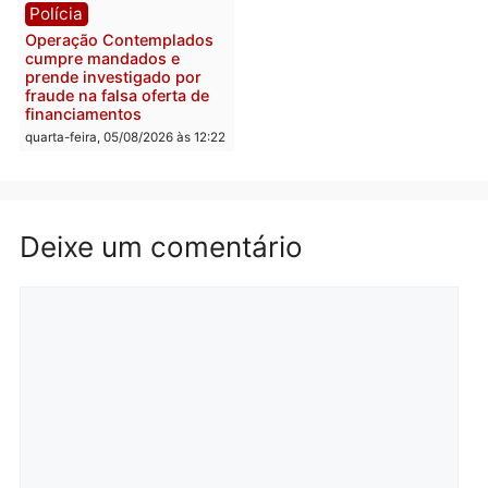
efetivo, Polícia Civil de
Rondônia tem maior défic
Política
do país, aponta estudo
Justiça Eleitoral manda
quarta-feira, 05/08/2026 às 12:
retirar propaganda de
Fúria após convenção
quarta-feira, 05/08/2026 às 12:30
Rondônia
Médicos são investigado
por suspeita de receber
salário sem cumprir car
Política
horária em RO
Convenções chegam ao
quarta-feira, 05/08/2026 às 12:
fim e eleições de 2026
entram na reta decisiva em
Rondônia
quarta-feira, 05/08/2026 às 12:26