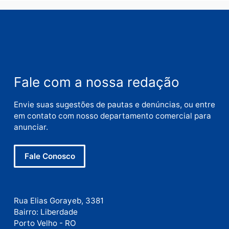
Nome
E-
mail
Site
Este site utiliza o Akismet para reduzir spam.
Saiba
como seus dados em comentários são processados
.