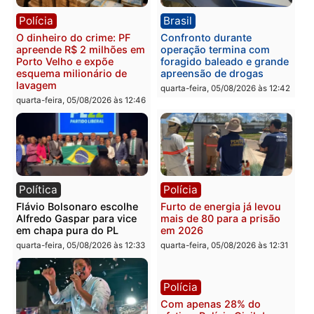
quinta-feira, 06/08/2026 às 08:56
quarta-feira, 05/08/2026 às 15:
Brasil
Política
TCE reúne candidatos ao
Violência domina o deba
Governo e apresenta
eleitoral e segurança vir
diagnóstico que pode
principal arma dos
mudar os rumos de
candidatos ao Governo 
Rondônia
Rondônia
quarta-feira, 05/08/2026 às 12:52
quarta-feira, 05/08/2026 às 12:
Polícia
Brasil