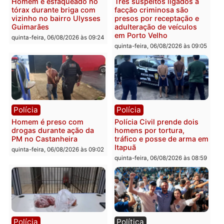
Polícia
Polícia
Policiais militares
Jovem é encontrado mor
recuperam moto furtada e
na Rua dos Cravos e cas
prendem trio na zona
é investigado pela políci
Leste
em RO
quinta-feira, 06/08/2026 às 09:28
quinta-feira, 06/08/2026 às 09:
Polícia
Polícia
Homem é esfaqueado no
Três suspeitos ligados a
tórax durante briga com
facção criminosa são
vizinho no bairro Ulysses
presos por receptação e
Guimarães
adulteração de veículos
em Porto Velho
quinta-feira, 06/08/2026 às 09:24
quinta-feira, 06/08/2026 às 09: