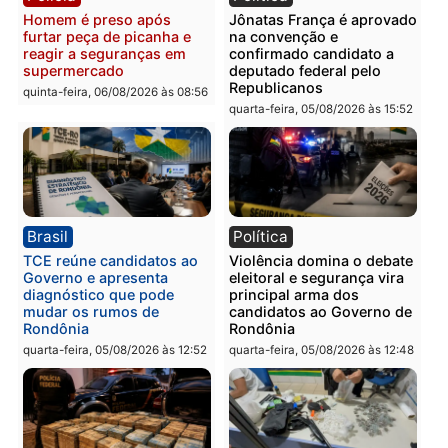
Polícia
Polícia
Homem é preso com
Polícia Civil prende dois
drogas durante ação da
homens por tortura,
PM no Castanheira
tráfico e posse de arma 
Itapuã
quinta-feira, 06/08/2026 às 09:02
quinta-feira, 06/08/2026 às 08:
Polícia
Política
Homem é preso após
Jônatas França é aprova
furtar peça de picanha e
na convenção e
reagir a seguranças em
confirmado candidato a
supermercado
deputado federal pelo
Republicanos