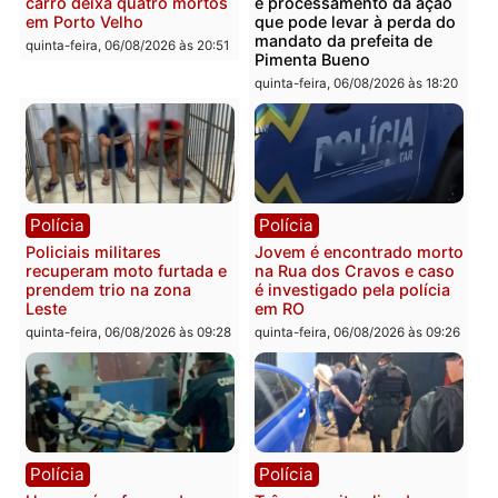
Você também vai querer ler...
Polícia
Política
Tragédia na BR-364:
Ministro Dias Tofolli , do
colisão entre caminhão e
TSE, determina reabertu
carro deixa quatro mortos
e processamento da açã
em Porto Velho
que pode levar à perda d
mandato da prefeita de
quinta-feira, 06/08/2026 às 20:51
Pimenta Bueno
quinta-feira, 06/08/2026 às 18: