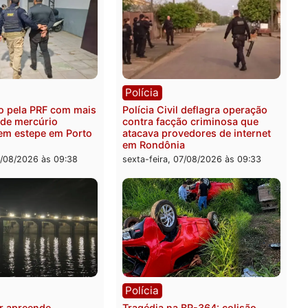
ica
Polícia
es 2026: Pastor Evanildo
2 MILHÕES – Unnesa apre
er o primeiro pastor de
documentos que compro
nia na Câmara Federal
transparência e legalidad
operação alvo da PF
feira, 07/08/2026 às 18:36
sexta-feira, 07/08/2026 às 1
ia
Polícia
 é preso pela PRF com mais
Polícia Civil deflagra ope
quilos de mercúrio
contra facção criminosa 