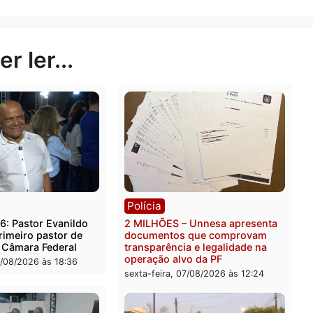
er essa ponte.”
te da Rádio Caiari e nas redes sociais do programa “A V
Publicidade
rer ler...