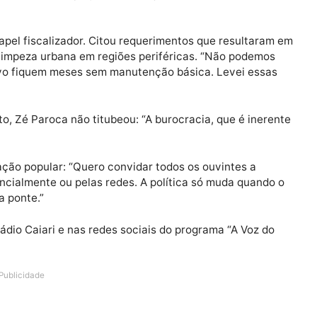
 adianta estar na Câmara se não estivermos nas ruas, 
ou Zé Paroca logo no início da conversa.
, aprovou diversos projetos de lei que melhoram a vid
seu papel fiscalizador. Citou requerimentos que resul
acos e limpeza urbana em regiões periféricas. “Não po
irro Novo fiquem meses sem manutenção básica. Levei 
tura.”
andato, Zé Paroca não titubeou: “A burocracia, que é 
rticipação popular: “Quero convidar todos os ouvintes 
resencialmente ou pelas redes. A política só muda qu