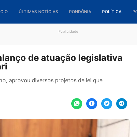
🏠 INÍCIO
ÚLTIMAS NOTÍCIAS
RONDÔNIA
POL
Publicidade
 balanço de atuação legislat
aiari
te ano, aprovou diversos projetos de lei que