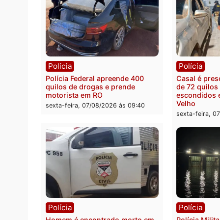
Política
Polít
Marcos Rogério apresenta Plano
Eleiçõ
de Governo com 228 projetos,
pode s
metas públicas e
Rondô
acompanhamento de resultados
sexta-
sexta-feira, 07/08/2026 às 18:49
Polícia
Políc
Polícia Federal apreende 400
Casal
quilos de drogas e prende
de 72 