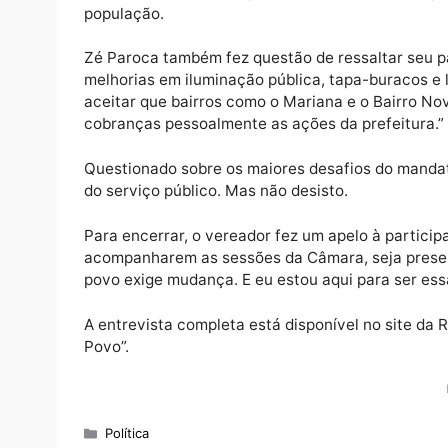
na fiscalização do Executivo Municipal.
“Meu mandato é do povo e para o povo. Não
cobrando e propondo soluções reais”, afirm
O vereador destacou que a Câmara, este ano
população.
Zé Paroca também fez questão de ressaltar 
melhorias em iluminação pública, tapa-bur
aceitar que bairros como o Mariana e o Ba
cobranças pessoalmente as ações da prefei
Questionado sobre os maiores desafios do m
do serviço público. Mas não desisto.
Para encerrar, o vereador fez um apelo à pa
acompanharem as sessões da Câmara, seja p