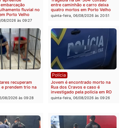
didos em estepe em Porto
atacava provedores de int
em Rondônia
feira, 07/08/2026 às 09:38
sexta-feira, 07/08/2026 às 0
ia
Polícia
a Militar apreende
Tragédia na BR-364: colis
sivos e embarcação
entre caminhão e carro de
e patrulhamento fluvial no
quatro mortos em Porto V
adeira em Porto Velho
quinta-feira, 06/08/2026 às 2
feira, 07/08/2026 às 09:27