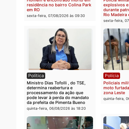
motorista em RO
escon
Velho
sexta-feira, 07/08/2026 às 09:40
sexta-
Polícia
Políc
Homem é encontrado morto em
Políci
residência no bairro Colina Park
explo
em RO
durant
Rio M
sexta-feira, 07/08/2026 às 09:30
sexta-