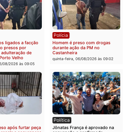
ia
Polícia
ais militares recuperam
Jovem é encontrado mort
urtada e prendem trio na
Rua dos Cravos e caso é
Leste
investigado pela polícia 
-feira, 06/08/2026 às 09:28
quinta-feira, 06/08/2026 às 