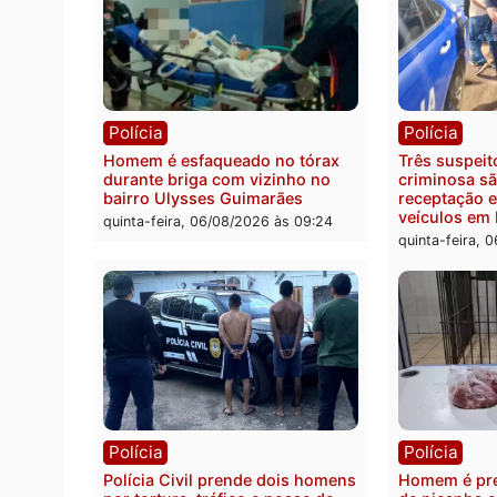
Política
Políc
Ministro Dias Tofolli , do TSE,
Polici
determina reabertura e
moto f
processamento da ação que
zona 
pode levar à perda do mandato
quinta
da prefeita de Pimenta Bueno
quinta-feira, 06/08/2026 às 18:20