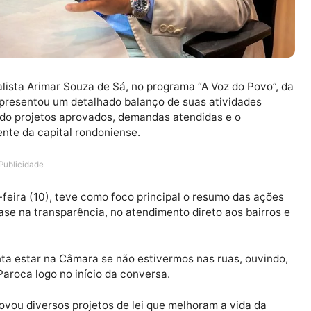
o jornalista Arimar Souza de Sá, no programa “A Voz do 
ante) apresentou um detalhado balanço de suas ativida
estacando projetos aprovados, demandas atendidas e o
 carente da capital rondoniense.
Publicidade
quarta-feira (10), teve como foco principal o resumo da
m ênfase na transparência, no atendimento direto aos b