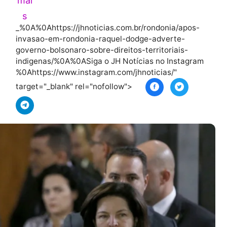
Leia
mai
s
_%0A%0Ahttps://jhnoticias.com.br/rondonia/
invasao-em-rondonia-raquel-dodge-adverte
governo-bolsonaro-sobre-direitos-territoriai
indigenas/%0A%0ASiga o JH Notícias no Ins
%0Ahttps://www.instagram.com/jhnoticias/"
target="_blank" rel="nofollow">