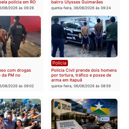
rer ler...
ia
Polícia
 é encontrado morto na
Homem é esfaqueado no 
os Cravos e caso é
durante briga com vizinh
igado pela polícia em RO
bairro Ulysses Guimarães
-feira, 06/08/2026 às 09:26
quinta-feira, 06/08/2026 às 