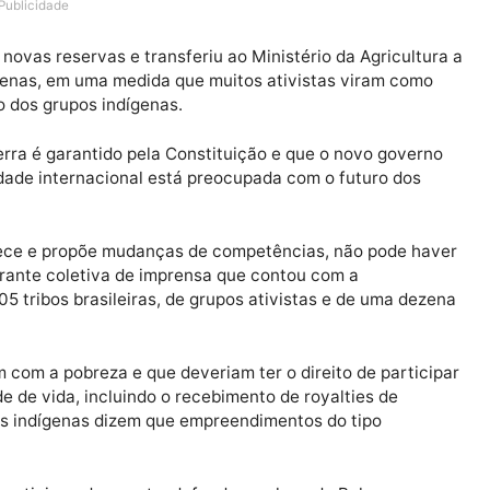
odge, pediu na quarta-feira que o governo do president
 de 900 mil cidadãos indígenas que têm sido ameaçados 
onaro tomou posse.
Publicidade
ção de novas reservas e transferiu ao Ministério da Agri
s indígenas, em uma medida que muitos ativistas viram
cima do dos grupos indígenas.
as à terra é garantido pela Constituição e que o novo 
comunidade internacional está preocupada com o futuro
tabelece e propõe mudanças de competências, não po
Dodge durante coletiva de imprensa que contou com a