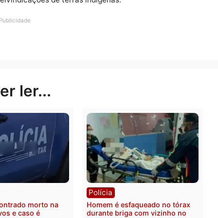
me e o governo tem a obrigação constitucional de imped
ação Nacional do Índio (Funai) teve seus recursos corta
s povos indígenas.
 Tereza Cristina, que não compareceu ao evento devido 
e a transferência da competência de direitos à terra d
 ou qualquer lei.
onário, Dom Roque Paloschi, disse que agricultores, mad
dos a invadir terras indígenas por esse governo” e pela
s as reivindicações de terras indígenas.
Publicidade