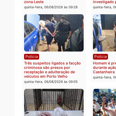
Você também vai que
Polícia
Políc
Policiais militares recuperam
Jovem
moto furtada e prendem trio na
Rua d
zona Leste
invest
quinta-feira, 06/08/2026 às 09:28
quinta