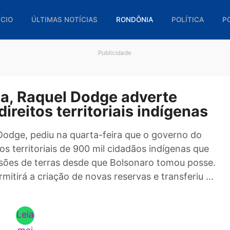
🏠 INÍCIO
ÚLTIMAS NOTÍCIAS
RONDÔNIA
POL
Publicidade
ônia, Raquel Dodge adverte
e direitos territoriais indíg
quel Dodge, pediu na quarta-feira que o govern
direitos territoriais de 900 mil cidadãos indígen
 invasões de terras desde que Bolsonaro tomou
 permitirá a criação de novas reservas e transfe