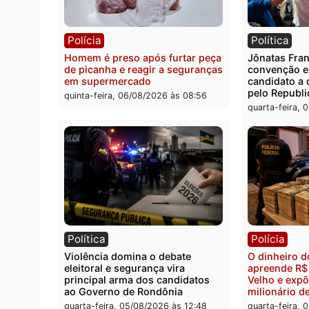
Polícia
Políc
Três suspeitos ligados a facção
Homem
criminosa são presos por
duran
receptação e adulteração de
Casta
veículos em Porto Velho
quinta
quinta-feira, 06/08/2026 às 09:05
Polícia
Polít
Homem é preso após furtar peça
Jônat