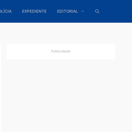
ÍTICA
POLÍCIA
EXPEDIENTE
EDITORIAL
Publicidade
enas
o do
as que
 posse.
riu ...