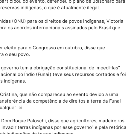
das 305 tribos brasileiras, de grupos ativistas e de um
s sofrem com a pobreza e que deveriam ter o direito de p
alidade de vida, incluindo o recebimento de royalties d
 Grupos indígenas dizem que empreendimentos do tipo
s, que participou do evento, defendeu o plano de Bolso
la em reservas indígenas, o que é atualmente ilegal.
ões Unidas (ONU) para os direitos de povos indígenas, 
o cumpra os acordos internacionais assinados pelo Bras
na a ser eleita para o Congresso em outubro, disse que
io contra o seu povo.