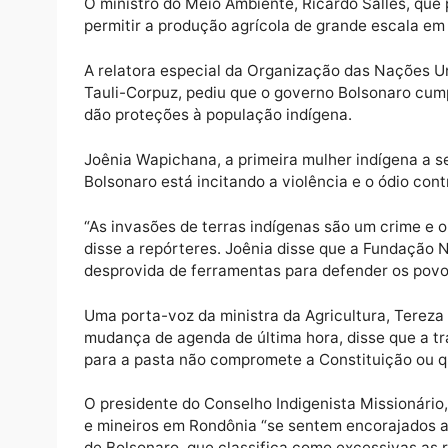
participação de representantes de algumas 
de países europeus.
Bolsonaro tem dito que as tribos brasileira
de atividades comerciais para melhorar a qu
mineradoras que operariam em suas terras.
ameaçariam sua cultura.
O ministro do Meio Ambiente, Ricardo Salle
permitir a produção agrícola de grande esca
A relatora especial da Organização das Naç
Tauli-Corpuz, pediu que o governo Bolsonar
dão proteções à população indígena.
Joênia Wapichana, a primeira mulher indíge
Bolsonaro está incitando a violência e o ód