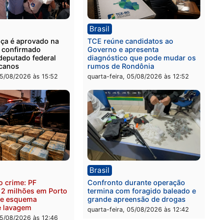
ia
Polícia
 é preso com drogas
Polícia Civil prende dois
te ação da PM no
por tortura, tráfico e pos
nheira
arma em Itapuã
-feira, 06/08/2026 às 09:02
quinta-feira, 06/08/2026 às 
ica
Brasil
as França é aprovado na
TCE reúne candidatos ao