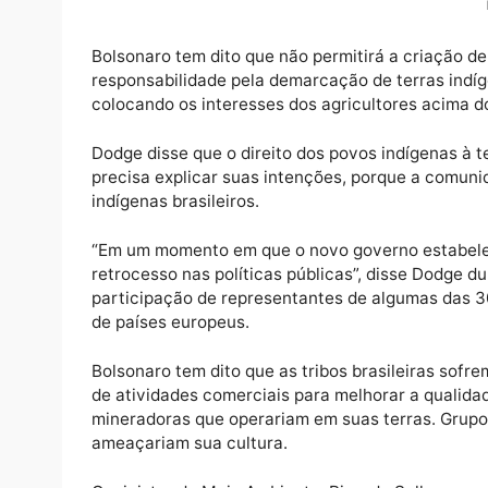
A procuradora-geral da República, Raquel D
Bolsonaro respeite os direitos territoriais
série de invasões de terras desde que Bols
Bolsonaro tem dito que não permitirá a cria
responsabilidade pela demarcação de terra
colocando os interesses dos agricultores a
Dodge disse que o direito dos povos indígen
precisa explicar suas intenções, porque a 
indígenas brasileiros.
“Em um momento em que o novo governo es
retrocesso nas políticas públicas”, disse 