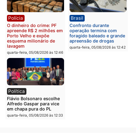
Polícia
Política
Homem é preso após
Jônatas França é aprova
furtar peça de picanha e
na convenção e
reagir a seguranças em
confirmado candidato a
supermercado
deputado federal pelo
Republicanos
quinta-feira, 06/08/2026 às 08:56
quarta-feira, 05/08/2026 às 15:
Brasil
Política
TCE reúne candidatos ao
Violência domina o deba
Governo e apresenta
eleitoral e segurança vir