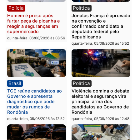
Polícia
Polícia
Homem é esfaqueado no
Três suspeitos ligados a
tórax durante briga com
facção criminosa são
vizinho no bairro Ulysses
presos por receptação e
Guimarães
adulteração de veículos
em Porto Velho
quinta-feira, 06/08/2026 às 09:24
quinta-feira, 06/08/2026 às 09:
Polícia
Polícia
Homem é preso com
Polícia Civil prende dois
drogas durante ação da
homens por tortura,
PM no Castanheira
tráfico e posse de arma 
Itapuã
quinta-feira, 06/08/2026 às 09:02
quinta-feira, 06/08/2026 às 08: