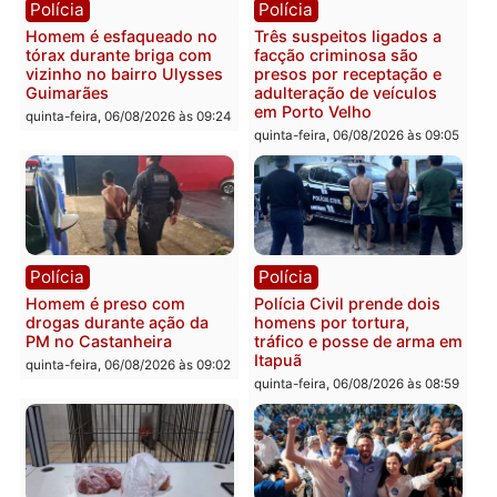
colisão entre caminhão e
TSE, determina reabertu
carro deixa quatro mortos
e processamento da açã
em Porto Velho
que pode levar à perda d
mandato da prefeita de
quinta-feira, 06/08/2026 às 20:51
Pimenta Bueno
quinta-feira, 06/08/2026 às 18:
Polícia
Polícia
Policiais militares
Jovem é encontrado mor
recuperam moto furtada e
na Rua dos Cravos e cas
prendem trio na zona
é investigado pela políci
Leste
em RO
quinta-feira, 06/08/2026 às 09:28
quinta-feira, 06/08/2026 às 09: