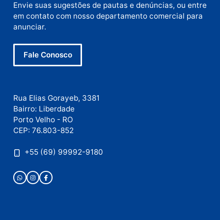
Nome
E-
mail
Site
Este site utiliza o Akismet para reduzir spam.
Saiba
como seus dados em comentários são processados
.