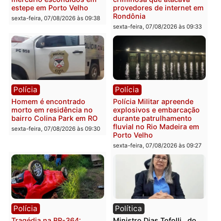
Polícia
Polícia
2 MILHÕES – Unnesa
Polícia Federal apreende
apresenta documentos
400 quilos de drogas e
que comprovam
prende motorista em RO
transparência e legalidade
sexta-feira, 07/08/2026 às 09:
na operação alvo da PF
sexta-feira, 07/08/2026 às 12:24
Polícia
Polícia
Casal é preso pela PRF
Polícia Civil deflagra
com mais de 72 quilos de
operação contra facção
mercúrio escondidos em
criminosa que atacava
estepe em Porto Velho
provedores de internet 
Rondônia
sexta-feira, 07/08/2026 às 09:38