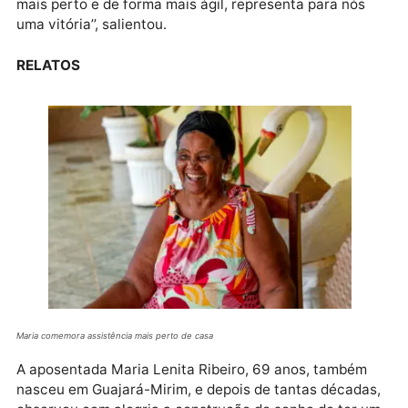
honrados por ver os nossos impostos sendo investid
em um serviço de qualidade’’, afirmou a professora.
Em 2019, a professora Rosalina teve um tumor, pass
mal, e teve que se deslocar até a Capital. ‘‘Me
desloquei para Porto Velho para fazer a cirurgia, e e
situação é muito triste para nós. Por isso, ver a
construção deste hospital, que irá nos atender aqui
mais perto e de forma mais ágil, representa para nós
uma vitória’’, salientou.
RELATOS