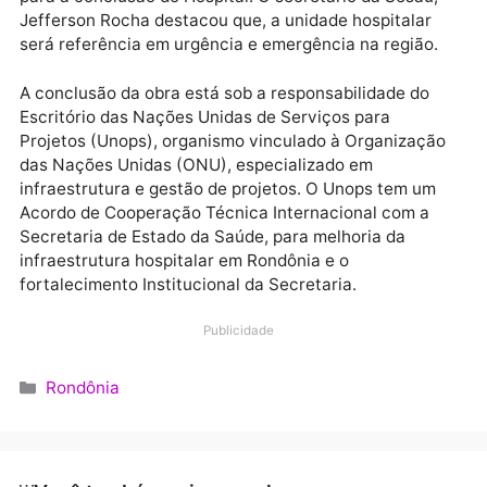
que os fazem buscar tratamento na Capital. O casal
espera com alegria o momento de encontrar na própr
cidade essa assistência, quando o Hospital Regional
Guajará-Mirim for concluído.
RETOMADA DA OBRA
De acordo com a Secretaria de Estado da Saúde
(Sesau), concluir essa obra tornou-se prioridade. A
equipe técnica da Sesau, então, debruçou-se sobre 
levantamentos e todos os procedimentos necessário
para a conclusão do Hospital. O secretário da Sesau,
Jefferson Rocha destacou que, a unidade hospitalar
será referência em urgência e emergência na região.
A conclusão da obra está sob a responsabilidade do
Escritório das Nações Unidas de Serviços para
Projetos (Unops), organismo vinculado à Organizaçã