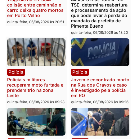
sexta-feira, 07/08/2026 às 09:3
Polícia
Polícia
Homem é encontrado
Polícia Militar apreende
morto em residência no
explosivos e embarcaçã
bairro Colina Park em RO
durante patrulhamento
fluvial no Rio Madeira e
sexta-feira, 07/08/2026 às 09:30
Porto Velho
sexta-feira, 07/08/2026 às 09:2
Polícia
Política
Tragédia na BR-364:
Ministro Dias Tofolli , do