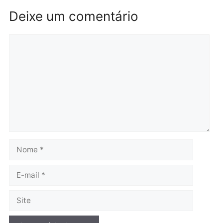
diagnóstico que pode
principal arma dos
mudar os rumos de
candidatos ao Governo 
Rondônia
Rondônia
quarta-feira, 05/08/2026 às 12:52
quarta-feira, 05/08/2026 às 12:
Polícia
Brasil
O dinheiro do crime: PF
Confronto durante
apreende R$ 2 milhões em
operação termina com
Porto Velho e expõe
foragido baleado e gran
esquema milionário de
apreensão de drogas
lavagem
quarta-feira, 05/08/2026 às 12:
quarta-feira, 05/08/2026 às 12:46