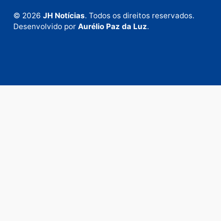
Fale com a nossa redação
Envie suas sugestões de pautas e denúncias, ou en
em contato com nosso departamento comercial pa
anunciar.
Fale Conosco
Rua Elias Gorayeb, 3381
Bairro: Liberdade
Porto Velho - RO
CEP: 76.803-852
+55 (69) 99992-9180