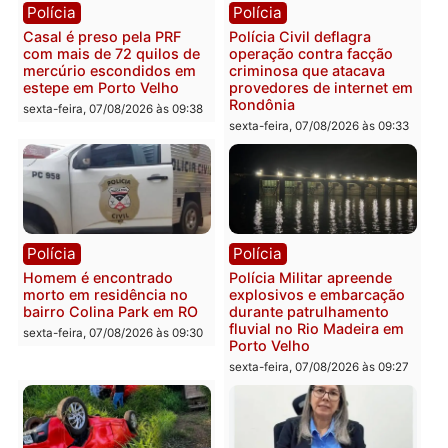
Polícia
Polícia
2 MILHÕES – Unnesa
Polícia Federal apreende
apresenta documentos
400 quilos de drogas e
que comprovam
prende motorista em RO
transparência e legalidade
sexta-feira, 07/08/2026 às 09:
na operação alvo da PF
sexta-feira, 07/08/2026 às 12:24
Polícia
Polícia
Casal é preso pela PRF
Polícia Civil deflagra
com mais de 72 quilos de
operação contra facção
mercúrio escondidos em
criminosa que atacava
estepe em Porto Velho
provedores de internet 
Rondônia
sexta-feira, 07/08/2026 às 09:38
sexta-feira, 07/08/2026 às 09:3