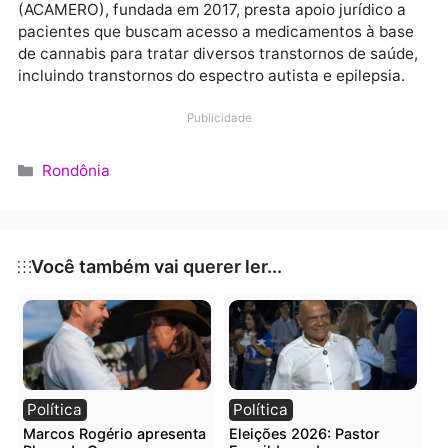
resguardar os direitos à saúde e à vida do paciente,
conforme preceituado na Constituição Federal.
A Associação Cannabis Medicinal de Rondônia
(ACAMERO), fundada em 2017, presta apoio jurídico 
pacientes que buscam acesso a medicamentos à ba
de cannabis para tratar diversos transtornos de saúd
incluindo transtornos do espectro autista e epilepsia
Publicidade
Categorias
Rondônia