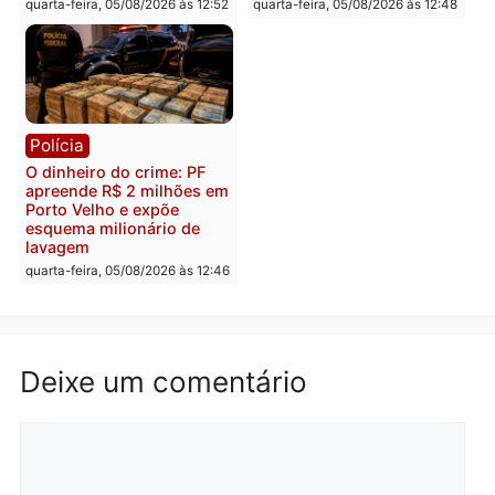
Polícia
Política
Homem é preso após
Jônatas França é aprova
furtar peça de picanha e
na convenção e
reagir a seguranças em
confirmado candidato a
supermercado
deputado federal pelo
Republicanos
quinta-feira, 06/08/2026 às 08:56
quarta-feira, 05/08/2026 às 15:
Brasil
Política
TCE reúne candidatos ao
Violência domina o deba
Governo e apresenta
eleitoral e segurança vir
diagnóstico que pode
principal arma dos