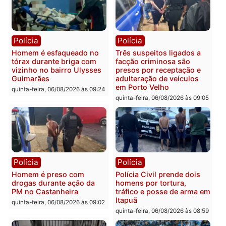
carro deixa quatro mortos
e processamento da açã
em Porto Velho
que pode levar à perda d
mandato da prefeita de
quinta-feira, 06/08/2026 às 20:51
Pimenta Bueno
quinta-feira, 06/08/2026 às 18:
Polícia
Polícia
Policiais militares
Jovem é encontrado mor
recuperam moto furtada e
na Rua dos Cravos e cas
prendem trio na zona
é investigado pela políci
Leste
em RO
quinta-feira, 06/08/2026 às 09:28
quinta-feira, 06/08/2026 às 09: