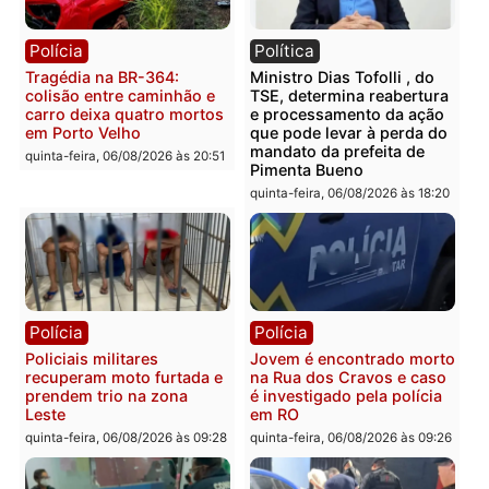
Polícia
Polícia
Homem é encontrado
Polícia Militar apreende
morto em residência no
explosivos e embarcaçã
bairro Colina Park em RO
durante patrulhamento
fluvial no Rio Madeira e
sexta-feira, 07/08/2026 às 09:30
Porto Velho
sexta-feira, 07/08/2026 às 09:2
Polícia
Política
Tragédia na BR-364:
Ministro Dias Tofolli , do
colisão entre caminhão e
TSE, determina reabertu