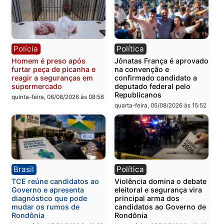
Polícia
Polícia
Homem é esfaqueado no
Três suspeitos ligados a
tórax durante briga com
facção criminosa são
vizinho no bairro Ulysses
presos por receptação e
Guimarães
adulteração de veículos
em Porto Velho
quinta-feira, 06/08/2026 às 09:24
quinta-feira, 06/08/2026 às 09:
Polícia
Polícia
Homem é preso com
Polícia Civil prende dois
drogas durante ação da
homens por tortura,
PM no Castanheira
tráfico e posse de arma 
Itapuã
quinta-feira, 06/08/2026 às 09:02
quinta-feira, 06/08/2026 às 08: