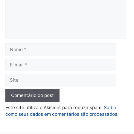
mudar os rumos de
candidatos ao Governo 
Rondônia
Rondônia
quarta-feira, 05/08/2026 às 12:52
quarta-feira, 05/08/2026 às 12:
Polícia
O dinheiro do crime: PF
apreende R$ 2 milhões em
Porto Velho e expõe
esquema milionário de
lavagem
quarta-feira, 05/08/2026 às 12:46
Deixe um comentário