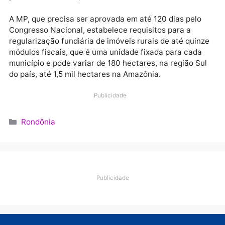
crédito para produzir mais e, com isso, gera mais
emprego e renda desenvolvendo a região.
Em alinhamento ao governo federal, o governador de
Rondônia definiu como inédito o direcionamento do
Planalto.
“Outros governos não agiam assim porque queriam
manter a população da Amazônia no cabresto e
queriam manter a população dependente das ações 
governo. O presidente Bolsonaro está mostrando qu
pode ser diferente”, desabafou.
A MP, que precisa ser aprovada em até 120 dias pelo
Congresso Nacional, estabelece requisitos para a
regularização fundiária de imóveis rurais de até quin
módulos fiscais, que é uma unidade fixada para cada
município e pode variar de 180 hectares, na região S