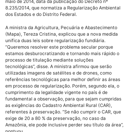
Pessoas que acreditaram e, agora, passam a ter o
título”, disse o presidente Jair Bolsonaro durante a
cerimônia. O governo federal altera com a MP o mar
temporal para a comprovação da ocupação e
exploração da área. Anteriormente, para a
regularização era preciso comprovar a ocupação loc
anterior a 22 de julho de 2008. Após a nova redação
pela MP, o marco temporal ficou definido para 5 de
maio de 2014, data da publicação do Decreto nº
8.235/2014, que normatiza a Regularização Ambienta
dos Estados e do Distrito Federal.
A ministra da Agricultura, Pecuária e Abastecimento
(Mapa), Tereza Cristina, explicou que a nova medida
unifica duas leis sobre regularização fundiária.
“Queremos resolver este problema secular porque
estamos desburocratizando e tornando mais rápido 
processo de titulação mediante soluções