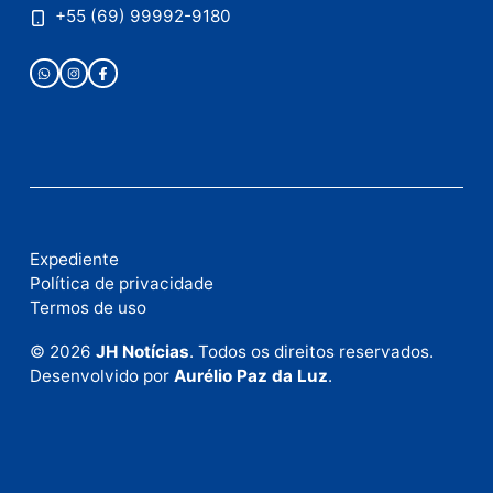
Fale com a nossa redação
Envie suas sugestões de pautas e denúncias, ou en
em contato com nosso departamento comercial pa
anunciar.
Fale Conosco
Rua Elias Gorayeb, 3381
Bairro: Liberdade
Porto Velho - RO
CEP: 76.803-852
+55 (69) 99992-9180