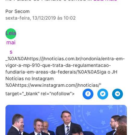
2009, e sua assinatura ocorreu no dia anterio
no Palácio do Planalto e contou ...
Leia mais
Por
Secom
sexta-feira, 13/12/2019 às 10:02
Leia
mai
s
_%0A%0Ahttps://jhnoticias.com.br/rondonia/entra-e
vigor-a-mp-910-que-trata-da-regulamentacao-
fundiaria-em-areas-da-federais/%0A%0ASiga o JH
Notícias no Instagram
%0Ahttps://www.instagram.com/jhnoticias/"
target="_blank" rel="nofollow">