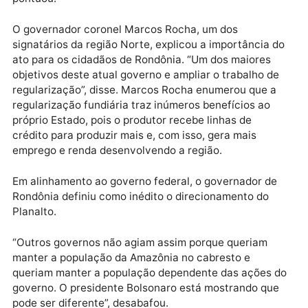
tecnológicas”, disse. A ministra afirmou que serão
utilizadas imagens de satélites e de drones, como
referências tecnológicas para melhor definir as área
em processo de regularização. Porém, segundo ela, 
cumprimento da legalidade vigente no país é de
fundamental a observação, para que sejam cumprid
as exigências do Cadastro Ambiental Rural (CAR),
referentes à preservação. “Se não cumprir o CAR, q
exige de 20 a 80 % da preservação, no caso da
Amazônia, ele pode inclusive perder seu título da áre
pontuou.
O governador coronel Marcos Rocha, um dos
signatários da região Norte, explicou a importância 
ato para os cidadãos de Rondônia. “Um dos maiores
objetivos deste atual governo e ampliar o trabalho d
regularização”, disse. Marcos Rocha enumerou que a
regularização fundiária traz inúmeros benefícios ao
próprio Estado, pois o produtor recebe linhas de