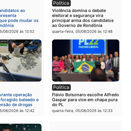
ia
Polícia
a Civil prende dois homens
Homem é preso após furt
rtura, tráfico e posse de
de picanha e reagir a seg
em Itapuã
em supermercado
-feira, 06/08/2026 às 08:59
quinta-feira, 06/08/2026 às 
l
Política
eúne candidatos ao
Violência domina o debat
no e apresenta
eleitoral e segurança vira
óstico que pode mudar os
principal arma dos candi
 de Rondônia
ao Governo de Rondônia
-feira, 05/08/2026 às 12:52
quarta-feira, 05/08/2026 às 