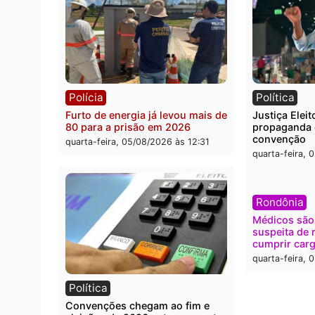
Polícia
Brasi
O dinheiro do crime: PF
Confr
apreende R$ 2 milhões em Porto
termi
Velho e expõe esquema
grand
milionário de lavagem
quarta
quarta-feira, 05/08/2026 às 12:46