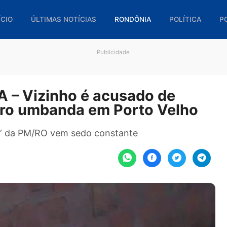
🏠 INÍCIO
ÚLTIMAS NOTÍCIAS
RONDÔNIA
POL
Publicidade
SA – Vizinho é acusado de
rreiro umbanda em Porto Ve
issão” da PM/RO vem sedo constante