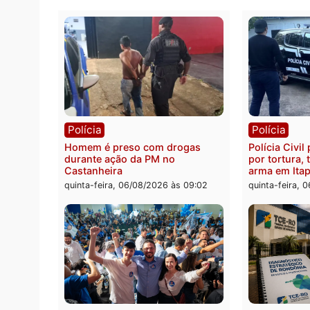
Polícia
Políc
Jovem é encontrado morto na
Homem
Rua dos Cravos e caso é
duran
investigado pela polícia em RO
bairr
quinta-feira, 06/08/2026 às 09:26
quinta