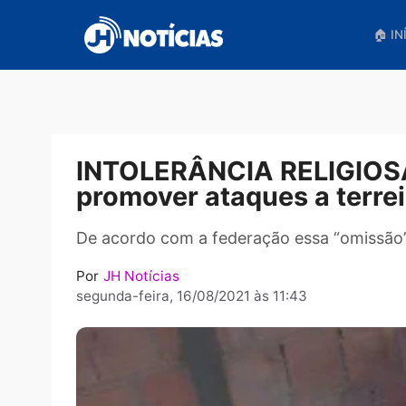
Pular
para
o
conteúdo
INTOLERÂNCIA RELIGIO
promover ataques a te
De acordo com a federação essa “om
Por
JH Notícias
segunda-feira, 16/08/2021 às 11:43