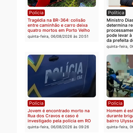
Você também vai que
Polícia
Polít
Tragédia na BR-364: colisão
Minist
entre caminhão e carro deixa
determ
quatro mortos em Porto Velho
proce
pode 
quinta-feira, 06/08/2026 às 20:51
da pre
quinta-