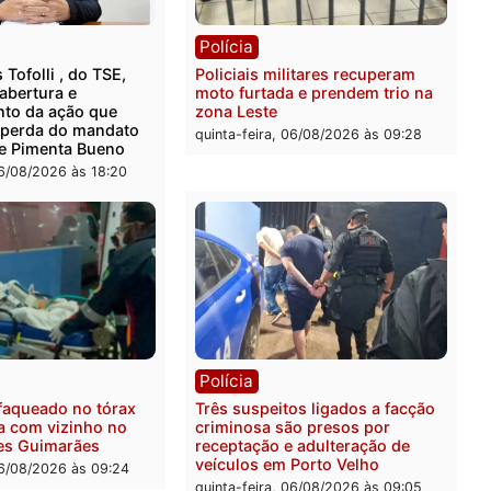
rer ler...
ica
Polícia
ro Dias Tofolli , do TSE,
Policiais militares recupe
ina reabertura e
moto furtada e prendem t
ssamento da ação que
zona Leste
levar à perda do mandato
quinta-feira, 06/08/2026 às 
feita de Pimenta Bueno
feira, 06/08/2026 às 18:20