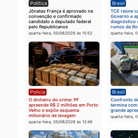
Polícia
Políc
Homem é preso com drogas
Políci
durante ação da PM no
por to
Castanheira
arma 
quinta-feira, 06/08/2026 às 09:02
quinta
Política
Brasi
Jônatas França é aprovado na
TCE r
convenção e confirmado
Gover
candidato a deputado federal
diagn
pelo Republicanos
rumos
quarta-feira, 05/08/2026 às 15:52
quarta