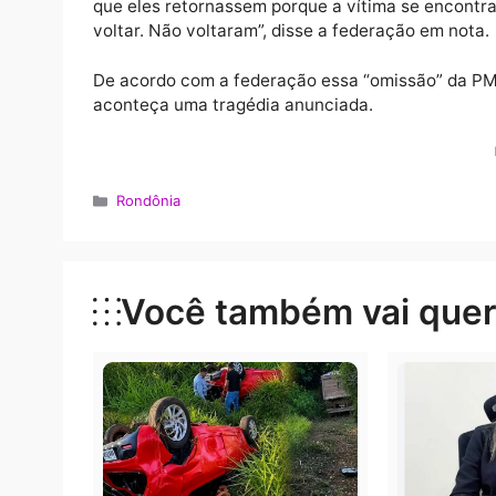
Porém, a federação diz em nota que a Políc
atendendo as chamadas de socorro.
“A vítima ligou para a Polícia Militar, e el
ocorrência. A presidente da federação Ana 
que eles retornassem porque a vítima se e
voltar. Não voltaram”, disse a federação em
De acordo com a federação essa “omissão”
aconteça uma tragédia anunciada.
Categorias
Rondônia