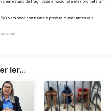
ia Militar de Rondônia vem sendo omissa com esse caso
es alegando não conseguir localizar a casa encerraram a
Carla Pereira da Costa ligou novamente para o 190 e sol
ncontrava em estado de fragilidade emocional e eles p
 nota.
 da PM/RO vem sedo constante e precisa mudar antes 
Publicidade