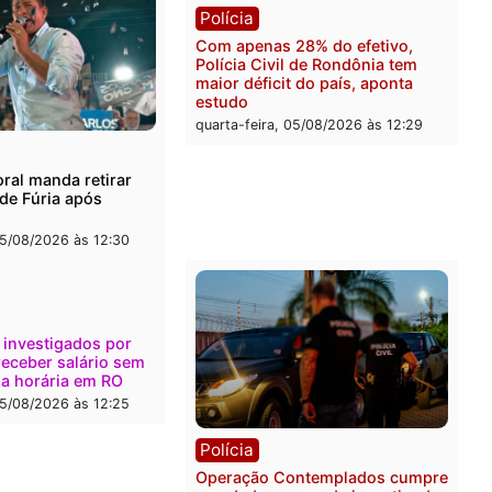
l
Política
onto durante operação
Flávio Bolsonaro escolhe 
na com foragido baleado e
Gaspar para vice em chap
e apreensão de drogas
do PL
-feira, 05/08/2026 às 12:42
quarta-feira, 05/08/2026 às 
Polícia
Com apenas 28% do efeti
Polícia Civil de Rondônia
maior déficit do país, apo