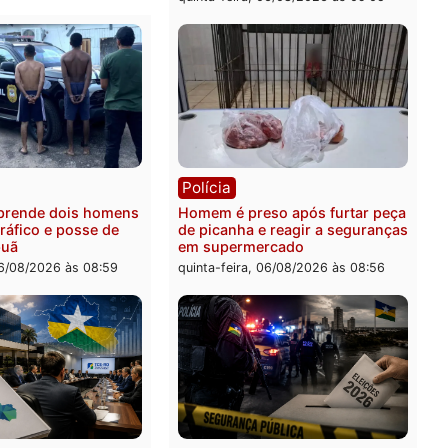
ia
Polícia
 é esfaqueado no tórax
Três suspeitos ligados a 
te briga com vizinho no
criminosa são presos por
o Ulysses Guimarães
receptação e adulteração
veículos em Porto Velho
-feira, 06/08/2026 às 09:24
quinta-feira, 06/08/2026 às 