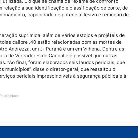
das com a intenção de determinar seus dados de qualif
 carga, tipo e o característica de raiamento. Também sã
a e prestabilidade para saber a possibilidade da arma 
ferimento.
erminação do calibre real, sua eficiência e os tipos 
ojéteis lançados através do cano de armas de fogo e s
ias valiosas que permitem afirmar, na maioria dos caso
ão foi utilizada. É o que se chama de “exame de confr
das em relação a sua identificação e classificação de c
eu funcionamento, capacidade de potencial lesivo e re
DNA.
m numeração suprimida, além de vários estojos e projé
as pistolas calibre .40 estão relacionadas com as mort
 Ministro Andrezza, um Ji-Paraná e um em Vilhena. Den
 Câmara de Vereadores de Cacoal e é possível que out
armas. “Ao final, foram elaborados seis laudos pericia