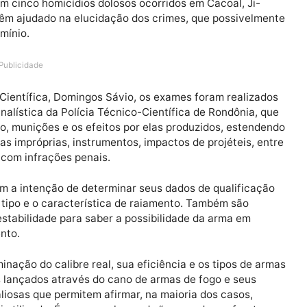
 peritos oficiais criminais da Polícia Técnico-Científic
das em cinco homicídios dolosos ocorridos em Cacoal, 
audos têm ajudado na elucidação dos crimes, que possi
 extermínio.
Publicidade
écnico-Científica, Domingos Sávio, os exames foram rea
e Criminalística da Polícia Técnico-Científica de Rondôn
de fogo, munições e os efeitos por elas produzidos, es
, armas impróprias, instrumentos, impactos de projétei
elação com infrações penais.