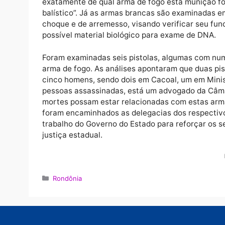
Nesse setor, as armas de fogo são examina
como: tipo de arma, calibre, capacidade de
realizados exames para testar sua eficiênci
questão produzir um determinado efeito ou 
As munições também são examinadas para det
em que podem ser utilizadas. No caso de pr
estojos deflagrados, estes possuem evidênc
exatamente de qual arma de fogo esta muniç
balístico”. Já as armas brancas são examina
choque e de arremesso, visando verificar s
possível material biológico para exame de 
Foram examinadas seis pistolas, algumas co
arma de fogo. As análises apontaram que du
cinco homens, sendo dois em Cacoal, um em
pessoas assassinadas, está um advogado da
mortes possam estar relacionadas com estas 