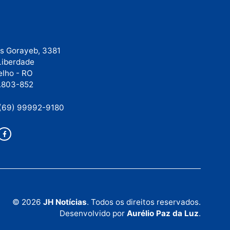
u o
lica e à
Rua Elias Gorayeb, 3381
Bairro: Liberdade
Porto Velho - RO
CEP: 76.803-852