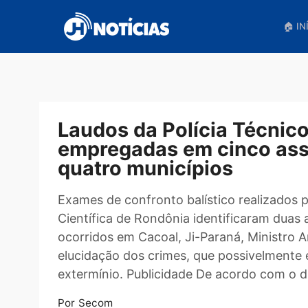
Pular
para
o
conteúdo
Laudos da Polícia Técn
empregadas em cinco 
quatro municípios
Exames de confronto balístico realizad
Científica de Rondônia identificara
ocorridos em Cacoal, Ji-Paraná, Mini
elucidação dos crimes, que possivelm
extermínio. Publicidade De acordo com