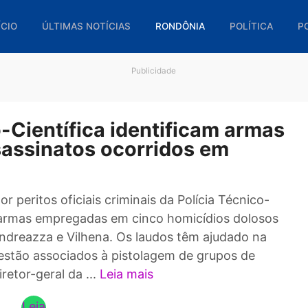
🏠 INÍCIO
ÚLTIMAS NOTÍCIAS
RONDÔNIA
POL
Publicidade
ico-Científica identificam a
assassinatos ocorridos em
os por peritos oficiais criminais da Polícia Téc
m duas armas empregadas em cinco homicídios d
stro Andreazza e Vilhena. Os laudos têm ajudad
ente estão associados à pistolagem de grupos 
 o diretor-geral da ...
Leia mais