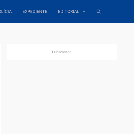
ÍTICA
POLÍCIA
EXPEDIENTE
EDITORIAL
Publicidade
rmas
nico-
olosos
o na
de