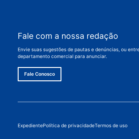
foram encaminhados as delegacias dos respec
trabalho do Governo do Estado para reforçar
justiça estadual.
Categorias
Rondônia
Fale com a nossa redação
Envie suas sugestões de pautas e denúncias, 