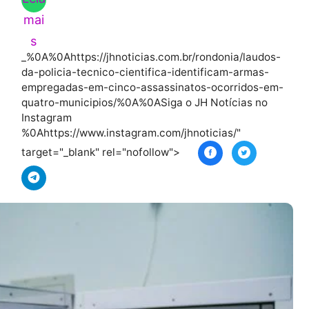
Leia
mai
s
_%0A%0Ahttps://jhnoticias.com.br/rondonia/
da-policia-tecnico-cientifica-identificam-a
empregadas-em-cinco-assassinatos-ocorri
quatro-municipios/%0A%0ASiga o JH Notícia
Instagram
%0Ahttps://www.instagram.com/jhnoticias/"
target="_blank" rel="nofollow">