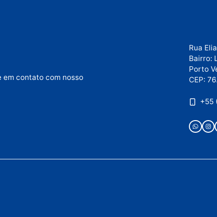
tivos municípios”, disse o diretor-geral, que ressalto
 os serviços periciais imprescindíveis à segurança púb
Publicidade
ou entre em contato com nosso