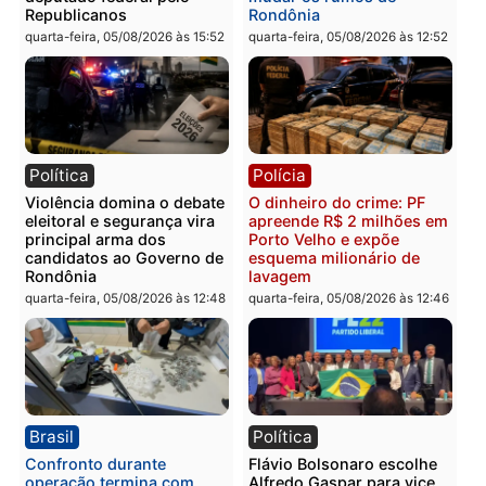
Categorias
Rondônia
Você também vai querer ler...
Política
Brasil
Jônatas França é aprovado
TCE reúne candidatos a
na convenção e
Governo e apresenta
confirmado candidato a
diagnóstico que pode
deputado federal pelo
mudar os rumos de
Republicanos
Rondônia
quarta-feira, 05/08/2026 às 15:52
quarta-feira, 05/08/2026 às 12: