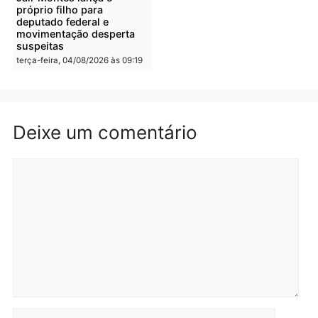
Polícia
Polícia
Irmãos de 7 e 14 anos
Dupla é presa por tráfico
morrem atropelados por
de drogas em Porto Velh
utilitário na BR-470
quarta-feira, 05/08/2026 às 08
quarta-feira, 05/08/2026 às 08:58
Polícia
Polícia
Homem é preso em
Jovem é preso por tráfic
flagrante por tráfico de
de drogas e porte ilegal 
drogas no bairro Aponiã
arma na zona leste de
em Porto Velho
Porto Velho