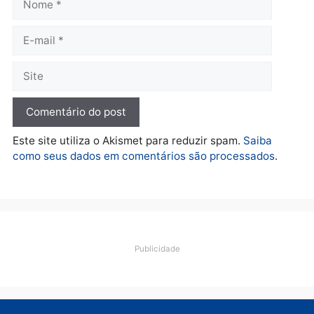
terça-feira, 04/08/2026 às 09:24
terça-feira, 04/08/2026 às 09:1
Política
De olho no fundo eleitoral?
Jair Montes lança o
próprio filho para
deputado federal e
movimentação desperta
suspeitas
terça-feira, 04/08/2026 às 09:19
Deixe um comentário