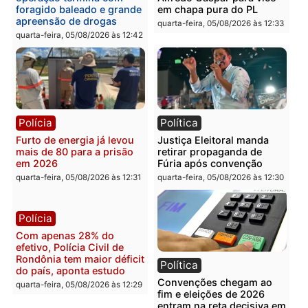
Política
Polícia
Violência domina o debate
O dinheiro do crime: PF
eleitoral e segurança vira
apreende R$ 2 milhões 
principal arma dos
Porto Velho e expõe
candidatos ao Governo de
esquema milionário de
Rondônia
lavagem
quarta-feira, 05/08/2026 às 12:48
quarta-feira, 05/08/2026 às 12:
Brasil
Política
Confronto durante
Flávio Bolsonaro escolhe
operação termina com
Alfredo Gaspar para vice