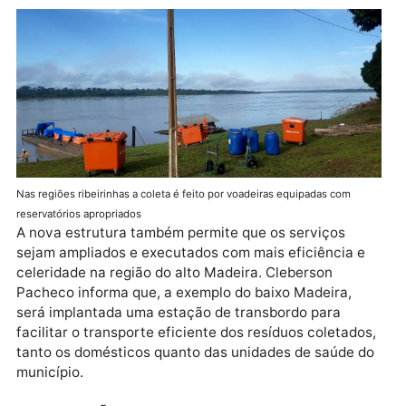
“O diferencial é que nas regiões ribeirinhas o
recolhimento tanto dos resíduos domésticos quanto
hospitalares é feito por voadeiras equipadas com
reservatórios apropriados para armazenar o material
coletado, que em seguida é transferido para as balsa
as quais fazem o transbordo para caminhões no
distrito de São Carlos, para que tenha a sua destina
ambientalmente correta”, comentou Pacheco.
Nas regiões ribeirinhas a coleta é feito por voadeiras equipadas com