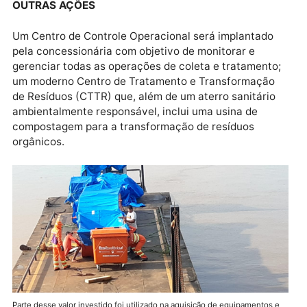
reservatórios apropriados
A nova estrutura também permite que os serviços
sejam ampliados e executados com mais eficiência e
celeridade na região do alto Madeira. Cleberson
Pacheco informa que, a exemplo do baixo Madeira,
será implantada uma estação de transbordo para
facilitar o transporte eficiente dos resíduos coletado
tanto os domésticos quanto das unidades de saúde 
município.
OUTRAS AÇÕES
Um Centro de Controle Operacional será implantado
pela concessionária com objetivo de monitorar e
gerenciar todas as operações de coleta e tratamento
um moderno Centro de Tratamento e Transformação
de Resíduos (CTTR) que, além de um aterro sanitário
ambientalmente responsável, inclui uma usina de