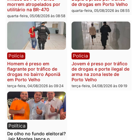
Polícia
Polícia
Adolescentes são
Ciclista de 66 anos é
apreendidos após furto em
assaltado durante
farmácia na zona sul de
pedalada na Estrada da
Porto Velho
Penal
quarta-feira, 05/08/2026 às 09:15
quarta-feira, 05/08/2026 às 09
Polícia
Polícia
Foragido é baleado após
Professor morre em
atirar em policial e vários
colisão frontal entre
suspeitos de tráfico são
motocicletas no interior
presos durante Operação
quarta-feira, 05/08/2026 às 09
Maximus em Porto Velho
quarta-feira, 05/08/2026 às 09:05