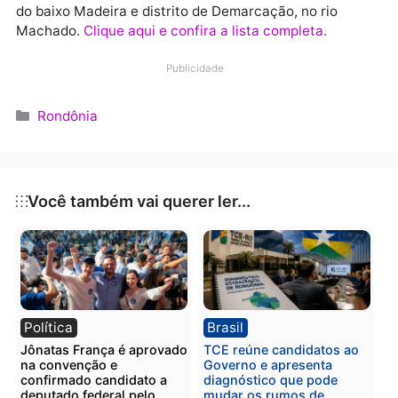
empresa ainda vai reordenar as áreas de disposição
aterro do Jirau e da lixeira de Vila Princesa.
Para que o trabalho seja eficiente e a empresa cump
com os requisitos da legislação ambiental brasileira,
será investido R$ 180 milhões no município. Parte
desse valor foi utilizado na aquisição de equipament
e veículos.
UNIDADES DE SAÚDE
Entre as unidades de saúde contempladas pela colet
e destinação correta dos resíduos, estão 34 da capit
Porto Velho, dez do alto Madeira e outras dez da reg
do baixo Madeira e distrito de Demarcação, no rio
Machado.
Clique aqui e confira a lista completa.
Publicidade