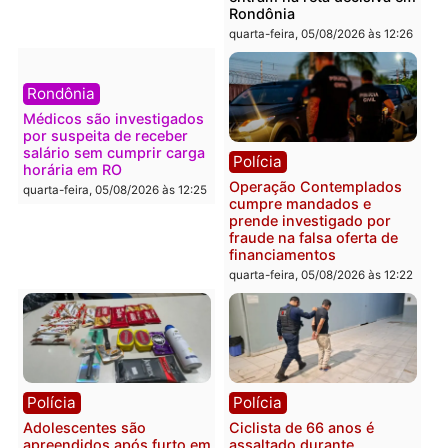
foragido baleado e grande
em chapa pura do PL
apreensão de drogas
quarta-feira, 05/08/2026 às 12:
quarta-feira, 05/08/2026 às 12:42
Polícia
Política
Furto de energia já levou
Justiça Eleitoral manda
mais de 80 para a prisão
retirar propaganda de
em 2026
Fúria após convenção
quarta-feira, 05/08/2026 às 12:31
quarta-feira, 05/08/2026 às 12:
Polícia
Com apenas 28% do
efetivo, Polícia Civil de
Rondônia tem maior déficit
Política
do país, aponta estudo