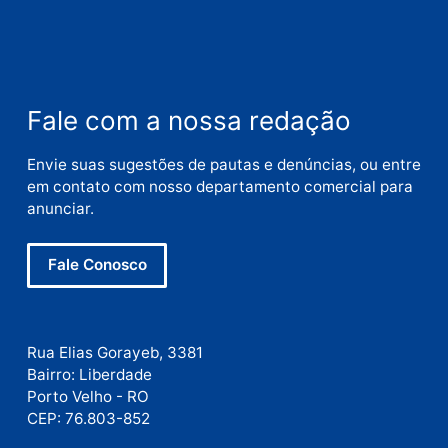
Comentário
Nome
E-
mail
Site