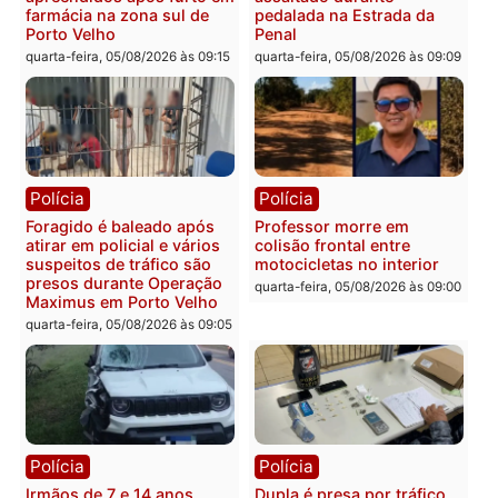
Convenções chegam ao
quarta-feira, 05/08/2026 às 12:29
fim e eleições de 2026
entram na reta decisiva 
Rondônia
quarta-feira, 05/08/2026 às 12:
Rondônia
Médicos são investigados
por suspeita de receber
salário sem cumprir carga
Polícia
horária em RO
Operação Contemplados
quarta-feira, 05/08/2026 às 12:25
cumpre mandados e
prende investigado por
fraude na falsa oferta de
financiamentos
quarta-feira, 05/08/2026 às 12: