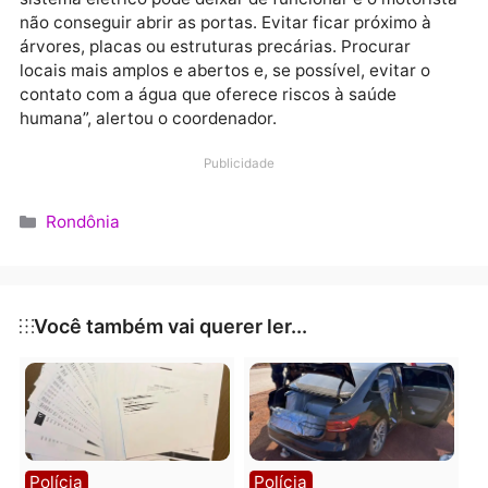
Por ser uma atividade oriunda da natureza, não há
como mudar o percurso dos acontecimentos, mas fic
atento às áreas de risco e seguir determinadas dicas
de segurança podem evitar acidentes. A primeira del
é receber e seguir as orientações dos agentes.
“Se o agente de qualquer órgão de proteção orientar
família a sair do local, é porque existe risco. No caso
de chuvas rápidas, nós orientamos a não andar em
locais onde a água esteja cobrindo parte da roda do
veículos. Em casos de emergência, entrar nessas ár
sempre com os vidros abertos, pois, com a água, o
sistema elétrico pode deixar de funcionar e o motori
não conseguir abrir as portas. Evitar ficar próximo à
árvores, placas ou estruturas precárias. Procurar
locais mais amplos e abertos e, se possível, evitar o
contato com a água que oferece riscos à saúde
humana”, alertou o coordenador.