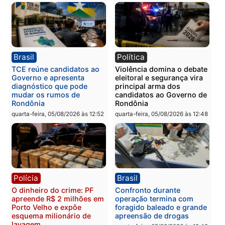
quinta-feira, 06/08/2026 às 09:
Polícia
Polícia
Homem é preso com
Polícia Civil prende dois
drogas durante ação da
homens por tortura,
PM no Castanheira
tráfico e posse de arma 
Itapuã
quinta-feira, 06/08/2026 às 09:02
quinta-feira, 06/08/2026 às 08:
Polícia
Política
Homem é preso após
Jônatas França é aprova