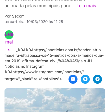
Tadeu Sanchez. Publicidade Segundo o
coordenador, a Defesa Civil Estadual é
acionada pelas municipais para ...
Leia mais
Por
Secom
terça-feira, 10/03/2020 às 11:28
Leia
mai
s
_%0A%0Ahttps://jhnoticias.com.br/rondonia/rio
madeira-ultrapassa-os-15-metros-dois-a-menos-qu
em-2019-afirma-defesa-civil/%0A%0ASiga o JH
Notícias no Instagram
%0Ahttps://www.instagram.com/jhnoticias/"
target="_blank" rel="nofollow">