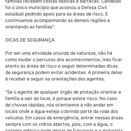
variação dos rios. Desta forma, as cidades de Ji-
Paraná, Cacoal, Jaru, Ariquemes e Pimenta Bueno s
as mais afetadas”, ressaltou o major.
FAMÍLIAS DESABRIGADAS
Ainda segundo o coordenador, as quatro famílias
desabrigadas em Candeias foram prontamente
atendidas pela Defesa Civil e Secretaria de Estado d
Assistência do Desenvolvimento Social (Seas). “Ess
famílias recebem cestas básicas e barracas. Candei
foi o único município que acionou a Defesa Civil
estadual pedindo apoio para as áreas de risco. E
continuamos acompanhando as demais regiões e
orientando as famílias”.
DICAS DE SEGURANÇA