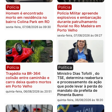
sexta-feira, 07/08/2026 às 12:24
Polícia
Polícia
Casal é preso pela PRF
Polícia Civil deflagra
com mais de 72 quilos de
operação contra facção
mercúrio escondidos em
criminosa que atacava
estepe em Porto Velho
provedores de internet 
Rondônia
sexta-feira, 07/08/2026 às 09:38
sexta-feira, 07/08/2026 às 09:3
Polícia
Polícia