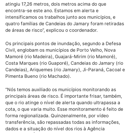
Publicidade
Segundo o coordenador, a Defesa Civil Estadual é
acionada pelas municipais para dar suporte ao
trabalho. “Neste mesmo período, no ano passado, o r
atingiu 17,26 metros, dois metros acima do que
encontra-se este ano. Estamos em alerta e
intensificamos os trabalhos junto aos municípios, e
quatro famílias de Candeias do Jamary foram retirad
de áreas de risco”, explicou o coordenador.
Os principais pontos de inundação, segundo a Defes
Civil, englobam os municípios de Porto Velho, Nova
Mamoré (rio Madeira), Guajará-Mirim (rio Mamoré),
Costa Marques (rio Guaporé), Candeias do Jamary (r
Candeias), Ariquemes (rio Jamary), Ji-Paraná, Cacoa
Pimenta Bueno (rio Machado).