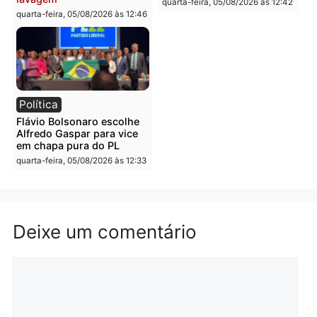
furtar peça de picanha e
na convenção e
reagir a seguranças em
confirmado candidato a
supermercado
deputado federal pelo
Republicanos
quinta-feira, 06/08/2026 às 08:56
quarta-feira, 05/08/2026 às 15:
Brasil
Política
TCE reúne candidatos ao
Violência domina o deba
Governo e apresenta
eleitoral e segurança vir
diagnóstico que pode
principal arma dos
mudar os rumos de
candidatos ao Governo 
Rondônia
Rondônia
quarta-feira, 05/08/2026 às 12:52
quarta-feira, 05/08/2026 às 12: