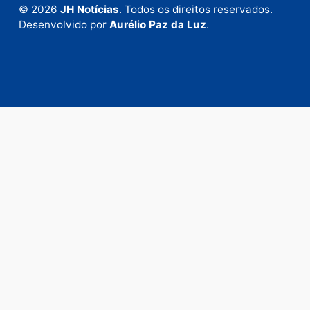
Fale com a nossa redação
Envie suas sugestões de pautas e denúncias, ou en
em contato com nosso departamento comercial pa
anunciar.
Fale Conosco
Rua Elias Gorayeb, 3381
Bairro: Liberdade
Porto Velho - RO
CEP: 76.803-852