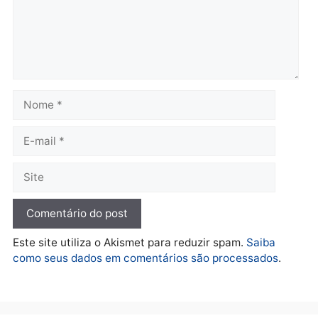
Polícia
Brasil
O dinheiro do crime: PF
Confronto durante
apreende R$ 2 milhões em
operação termina com
Porto Velho e expõe
foragido baleado e gran
esquema milionário de
apreensão de drogas
lavagem
quarta-feira, 05/08/2026 às 12:
quarta-feira, 05/08/2026 às 12:46
Política
Flávio Bolsonaro escolhe
Alfredo Gaspar para vice
em chapa pura do PL
quarta-feira, 05/08/2026 às 12:33