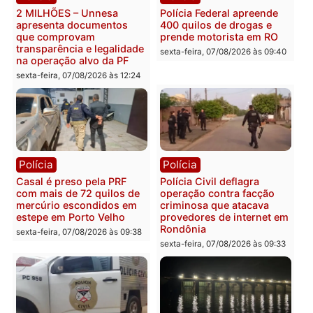
Publicidade
Categorias
Rondônia
Você também vai querer ler...
Polícia
Polícia
2 MILHÕES – Unnesa
Polícia Federal apreende
apresenta documentos
400 quilos de drogas e
que comprovam
prende motorista em RO
transparência e legalidade
sexta-feira, 07/08/2026 às 09:
na operação alvo da PF