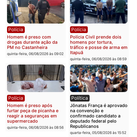
Polícia
Polícia
Policiais militares
Jovem é encontrado mor
recuperam moto furtada e
na Rua dos Cravos e cas
prendem trio na zona
é investigado pela políci
Leste
em RO
quinta-feira, 06/08/2026 às 09:28
quinta-feira, 06/08/2026 às 09:
Polícia
Polícia
Homem é esfaqueado no
Três suspeitos ligados a
tórax durante briga com
facção criminosa são
vizinho no bairro Ulysses
presos por receptação e
Guimarães
adulteração de veículos
em Porto Velho
quinta-feira, 06/08/2026 às 09:24