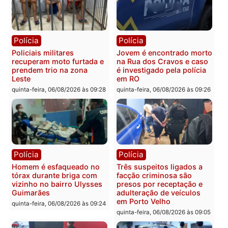
Homem é encontrado
Polícia Militar apreende
morto em residência no
explosivos e embarcaçã
bairro Colina Park em RO
durante patrulhamento
fluvial no Rio Madeira e
sexta-feira, 07/08/2026 às 09:30
Porto Velho
sexta-feira, 07/08/2026 às 09:2
Polícia
Política
Tragédia na BR-364:
Ministro Dias Tofolli , do
colisão entre caminhão e
TSE, determina reabertu
carro deixa quatro mortos
e processamento da açã
em Porto Velho
que pode levar à perda d
mandato da prefeita de
quinta-feira, 06/08/2026 às 20:51
Pimenta Bueno
quinta-feira, 06/08/2026 às 18: