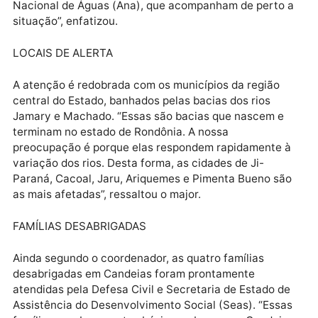
“Nós temos auxiliado os municípios monitorando as
principais áreas de risco. É importante frisar, també
que o rio atinge o nível de alerta quando ultrapassa 
cota, o que varia muito. Esse monitoramento é feito 
forma regionalizada. Quinzenalmente, por vídeo
transferência, são repassadas todas as informações
dados e a situação do nível dos rios à Agência
Nacional de Águas (Ana), que acompanham de perto
situação”, enfatizou.
LOCAIS DE ALERTA
A atenção é redobrada com os municípios da região
central do Estado, banhados pelas bacias dos rios
Jamary e Machado. “Essas são bacias que nascem e
terminam no estado de Rondônia. A nossa
preocupação é porque elas respondem rapidamente 