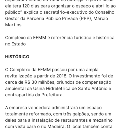
“Essa é a conclusão de um longo processo que a
Prefeitura de Porto Velho teve de seguir para garanti
que a EFMM seja administrada por uma empresa. Ap
a homologação do certame licitatório, o contrato de
concessão será assinado e a empresa deverá
depositar metade do valor da outorga. A partir disso,
ela terá 120 dias para organizar o espaço e abri-lo a
público”, explica o secretário-executivo do Conselho
Gestor da Parceria Público Privada (PPP), Márcio
Martins.
Complexo da EFMM é referência turística e histórica
no Estado
HISTÓRICO
O Complexo da EFMM passou por uma ampla
revitalização a partir de 2018. O investimento foi de