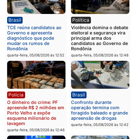
PM no Castanheira
tráfico e posse de arma 
Itapuã
quinta-feira, 06/08/2026 às 09:02
quinta-feira, 06/08/2026 às 08:
Polícia
Política
Homem é preso após
Jônatas França é aprova
furtar peça de picanha e
na convenção e
reagir a seguranças em
confirmado candidato a
supermercado
deputado federal pelo
Republicanos
quinta-feira, 06/08/2026 às 08:56
quarta-feira, 05/08/2026 às 15: