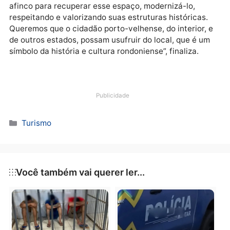
mutirões de limpeza para a manutenção do espaço,
cujas obras foram concluídas em 2022. Na primeira
metade do mesmo ano, a Prefeitura abriu, oficialmen
o processo licitatório para a concessão do complexo
tornando público o edital de habilitação.
Para o prefeito de Porto Velho, Hildon Chaves, o loca
entregue tem tudo para ser uma referência turística
em Rondônia e ponto de encontro de familiares e
amigos. “Desde o início da gestão trabalhamos com
afinco para recuperar esse espaço, modernizá-lo,
respeitando e valorizando suas estruturas históricas
Queremos que o cidadão porto-velhense, do interior,
de outros estados, possam usufruir do local, que é u
símbolo da história e cultura rondoniense”, finaliza.