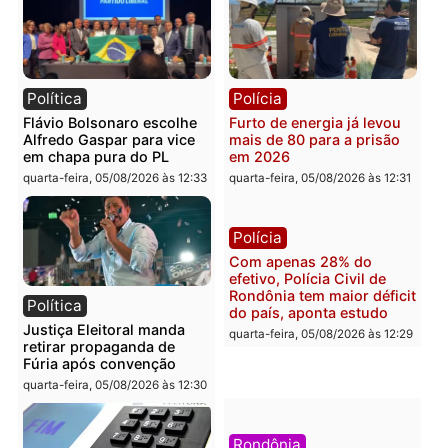
Brasil
Política
TCE reúne candidatos ao
Violência domina o deba
Governo e apresenta
eleitoral e segurança vir
diagnóstico que pode
principal arma dos
mudar os rumos de
candidatos ao Governo 
Rondônia
Rondônia
quarta-feira, 05/08/2026 às 12:52
quarta-feira, 05/08/2026 às 12:
Polícia
Brasil
O dinheiro do crime: PF
Confronto durante
apreende R$ 2 milhões em
operação termina com
Porto Velho e expõe
foragido baleado e gran
esquema milionário de
apreensão de drogas
lavagem
quarta-feira, 05/08/2026 às 12:
quarta-feira, 05/08/2026 às 12:46