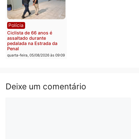
Rondônia
Médicos são investigado
por suspeita de receber
salário sem cumprir car
Política
horária em RO
Convenções chegam ao
quarta-feira, 05/08/2026 às 12:
fim e eleições de 2026
entram na reta decisiva em
Rondônia
quarta-feira, 05/08/2026 às 12:26
Polícia
Polícia
Operação Contemplados
Adolescentes são
cumpre mandados e
apreendidos após furto 
prende investigado por
farmácia na zona sul de