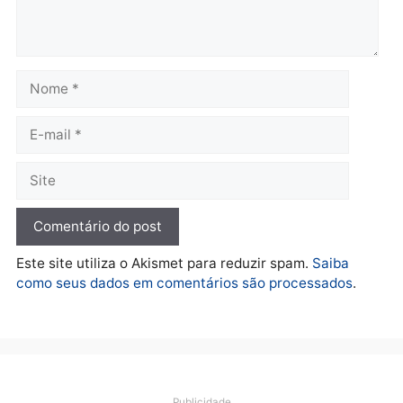
fraude na falsa oferta de
Porto Velho
financiamentos
quarta-feira, 05/08/2026 às 09:
quarta-feira, 05/08/2026 às 12:22
Polícia
Ciclista de 66 anos é
assaltado durante
pedalada na Estrada da
Penal
quarta-feira, 05/08/2026 às 09:09
Deixe um comentário