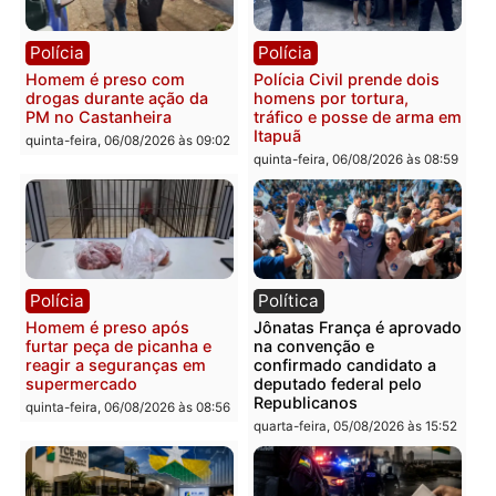
Polícia
Polícia
Homem é esfaqueado no
Três suspeitos ligados a
tórax durante briga com
facção criminosa são
vizinho no bairro Ulysses
presos por receptação e
Guimarães
adulteração de veículos
em Porto Velho
quinta-feira, 06/08/2026 às 09:24
quinta-feira, 06/08/2026 às 09:
Polícia
Polícia
Homem é preso com
Polícia Civil prende dois
drogas durante ação da
homens por tortura,