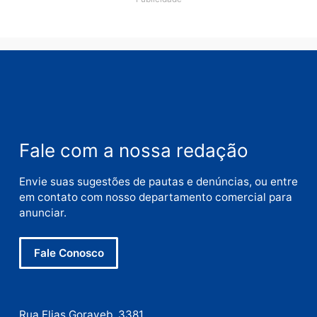
Comentário
Nome
E-
mail
Site