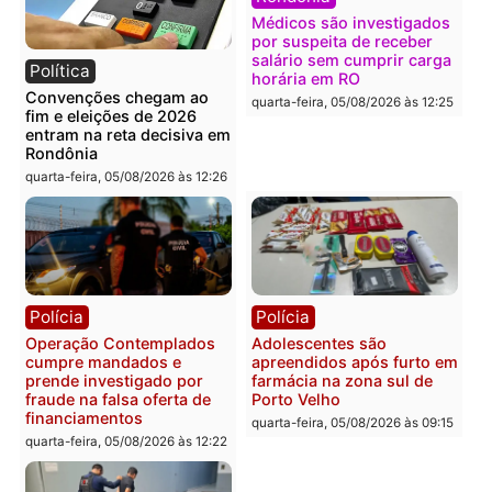
Política
Polícia
Flávio Bolsonaro escolhe
Furto de energia já levou
Alfredo Gaspar para vice
mais de 80 para a prisão
em chapa pura do PL
em 2026
quarta-feira, 05/08/2026 às 12:33
quarta-feira, 05/08/2026 às 12:
Polícia
Com apenas 28% do
efetivo, Polícia Civil de
Rondônia tem maior défic
Política
do país, aponta estudo
Justiça Eleitoral manda
quarta-feira, 05/08/2026 às 12:
retirar propaganda de
Fúria após convenção
quarta-feira, 05/08/2026 às 12:30