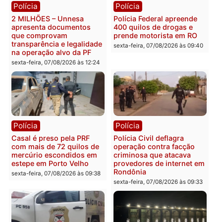
públicas e
Rondônia na Câmara
acompanhamento de
Federal
resultados
sexta-feira, 07/08/2026 às 18:3
sexta-feira, 07/08/2026 às 18:49
Polícia
Polícia
2 MILHÕES – Unnesa
Polícia Federal apreende
apresenta documentos
400 quilos de drogas e
que comprovam
prende motorista em RO
transparência e legalidade
sexta-feira, 07/08/2026 às 09:
na operação alvo da PF
sexta-feira, 07/08/2026 às 12:24