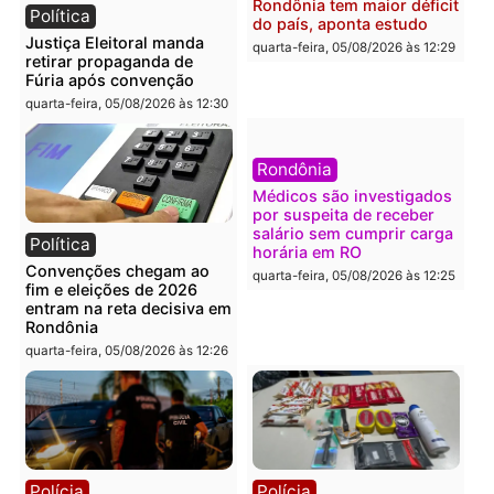
Política
Polícia
Flávio Bolsonaro escolhe
Furto de energia já levou
Alfredo Gaspar para vice
mais de 80 para a prisão
em chapa pura do PL
em 2026
quarta-feira, 05/08/2026 às 12:33
quarta-feira, 05/08/2026 às 12:
Polícia
Com apenas 28% do
efetivo, Polícia Civil de
Rondônia tem maior défic
Política
do país, aponta estudo
Justiça Eleitoral manda
quarta-feira, 05/08/2026 às 12:
retirar propaganda de
Fúria após convenção