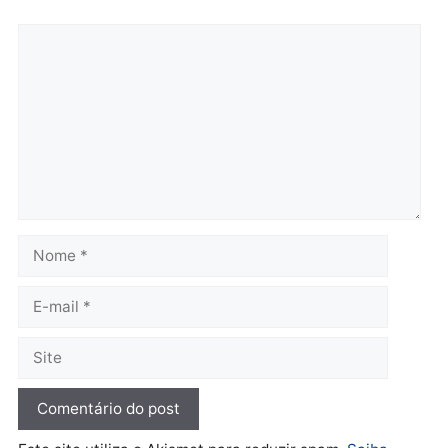
prende investigado por
farmácia na zona sul de
fraude na falsa oferta de
Porto Velho
financiamentos
quarta-feira, 05/08/2026 às 09:
quarta-feira, 05/08/2026 às 12:22
Polícia
Ciclista de 66 anos é
assaltado durante
pedalada na Estrada da
Penal
quarta-feira, 05/08/2026 às 09:09
Deixe um comentário