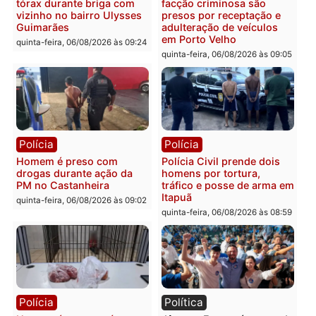
quinta-feira, 06/08/2026 às 09:28
quinta-feira, 06/08/2026 às 09:
Polícia
Polícia
Homem é esfaqueado no
Três suspeitos ligados a
tórax durante briga com
facção criminosa são
vizinho no bairro Ulysses
presos por receptação e
Guimarães
adulteração de veículos
em Porto Velho
quinta-feira, 06/08/2026 às 09:24
quinta-feira, 06/08/2026 às 09:
Polícia
Polícia