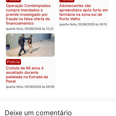
quarta-feira, 05/08/2026 às 12:30
Rondônia
Médicos são investigado
por suspeita de receber
salário sem cumprir car
Política
horária em RO
Convenções chegam ao
quarta-feira, 05/08/2026 às 12:
fim e eleições de 2026
entram na reta decisiva em
Rondônia
quarta-feira, 05/08/2026 às 12:26
Polícia
Polícia
Operação Contemplados
Adolescentes são
cumpre mandados e
apreendidos após furto 