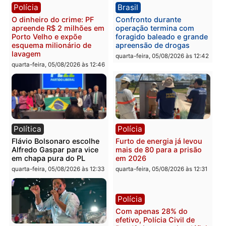
Brasil
Política
TCE reúne candidatos ao
Violência domina o deba
Governo e apresenta
eleitoral e segurança vir
diagnóstico que pode
principal arma dos
mudar os rumos de
candidatos ao Governo 
Rondônia
Rondônia
quarta-feira, 05/08/2026 às 12:52
quarta-feira, 05/08/2026 às 12:
Polícia
Brasil
O dinheiro do crime: PF
Confronto durante
apreende R$ 2 milhões em
operação termina com
Porto Velho e expõe
foragido baleado e gran
esquema milionário de
apreensão de drogas
lavagem
quarta-feira, 05/08/2026 às 12:
quarta-feira, 05/08/2026 às 12:46