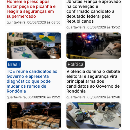
Homem é preso com
Polícia Civil prende dois
drogas durante ação da
homens por tortura,
PM no Castanheira
tráfico e posse de arma 
Itapuã
quinta-feira, 06/08/2026 às 09:02
quinta-feira, 06/08/2026 às 08:
Polícia
Política
Homem é preso após
Jônatas França é aprova
furtar peça de picanha e
na convenção e
reagir a seguranças em
confirmado candidato a
supermercado
deputado federal pelo
Republicanos
quinta-feira, 06/08/2026 às 08:56
quarta-feira, 05/08/2026 às 15: