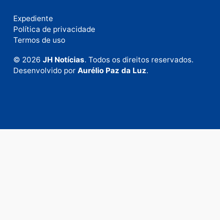
Fale com a nossa redação
Envie suas sugestões de pautas e denúncias, ou en
em contato com nosso departamento comercial pa
anunciar.
Fale Conosco
Rua Elias Gorayeb, 3381
Bairro: Liberdade
Porto Velho - RO
CEP: 76.803-852
+55 (69) 99992-9180