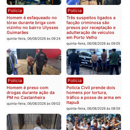
Polícia
Polícia
Policiais militares
Jovem é encontrado mor
recuperam moto furtada e
na Rua dos Cravos e cas
prendem trio na zona
é investigado pela políci
Leste
em RO
quinta-feira, 06/08/2026 às 09:28
quinta-feira, 06/08/2026 às 09:
Polícia
Polícia
Homem é esfaqueado no
Três suspeitos ligados a
tórax durante briga com
facção criminosa são
vizinho no bairro Ulysses
presos por receptação e
Guimarães
adulteração de veículos
em Porto Velho
quinta-feira, 06/08/2026 às 09:24
quinta-feira, 06/08/2026 às 09: