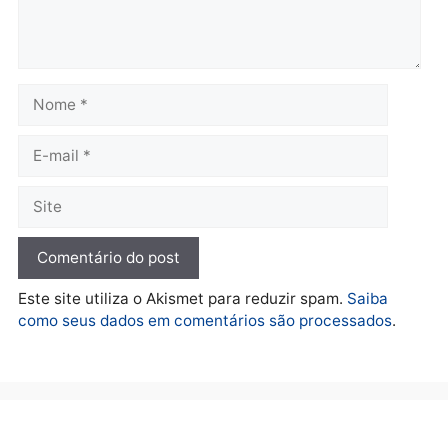
Polícia
Operação Contemplados
cumpre mandados e
prende investigado por
fraude na falsa oferta de
financiamentos
quarta-feira, 05/08/2026 às 12:22
Deixe um comentário
Comentário