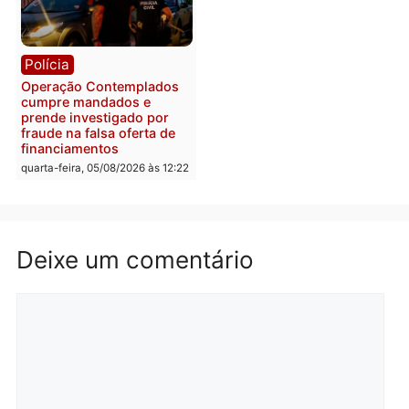
efetivo, Polícia Civil de
Rondônia tem maior défic
Política
do país, aponta estudo
Justiça Eleitoral manda
quarta-feira, 05/08/2026 às 12:
retirar propaganda de
Fúria após convenção
quarta-feira, 05/08/2026 às 12:30
Rondônia
Médicos são investigado
por suspeita de receber
salário sem cumprir car
Política
horária em RO
Convenções chegam ao
quarta-feira, 05/08/2026 às 12:
fim e eleições de 2026
entram na reta decisiva em
Rondônia
quarta-feira, 05/08/2026 às 12:26