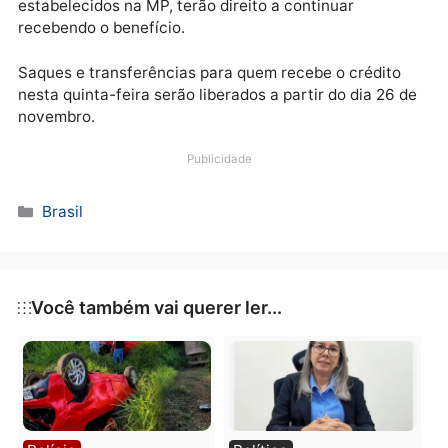
monoparental, o valor é de R$ 600.
Segundo a Caixa, não há necessidade de novo
requerimento para receber a extensão do auxílio.
Somente aqueles que já foram beneficiados e, a part
de agora, se enquadram nos novos requisitos
estabelecidos na MP, terão direito a continuar
recebendo o benefício.
Saques e transferências para quem recebe o crédito
nesta quinta-feira serão liberados a partir do dia 26 
novembro.
Publicidade
Categorias
Brasil