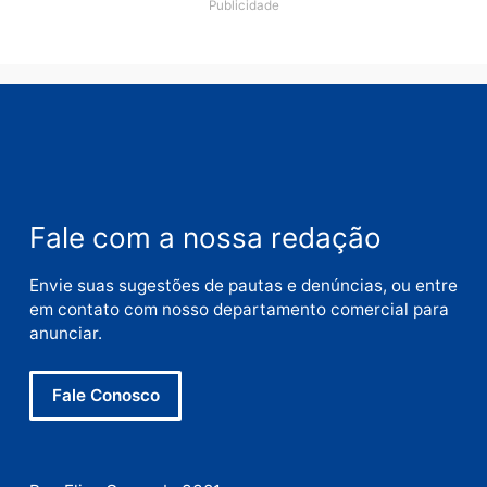
Nome
E-
mail
Site
Este site utiliza o Akismet para reduzir spam.
Saiba
como seus dados em comentários são processados
.