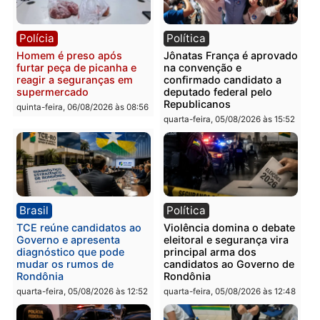
Polícia
Polícia
Homem é preso com
Polícia Civil prende dois
drogas durante ação da
homens por tortura,
PM no Castanheira
tráfico e posse de arma 
Itapuã
quinta-feira, 06/08/2026 às 09:02
quinta-feira, 06/08/2026 às 08:
Polícia
Política
Homem é preso após
Jônatas França é aprova
furtar peça de picanha e
na convenção e
reagir a seguranças em
confirmado candidato a
supermercado
deputado federal pelo