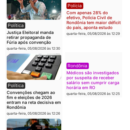
O dinheiro do crime: PF
Confronto durante
apreende R$ 2 milhões em
operação termina com
Porto Velho e expõe
foragido baleado e gran
esquema milionário de
apreensão de drogas
lavagem
quarta-feira, 05/08/2026 às 12:
quarta-feira, 05/08/2026 às 12:46
Política
Polícia
Flávio Bolsonaro escolhe
Furto de energia já levou
Alfredo Gaspar para vice
mais de 80 para a prisão
em chapa pura do PL
em 2026
quarta-feira, 05/08/2026 às 12:33
quarta-feira, 05/08/2026 às 12:
Polícia
Com apenas 28% do