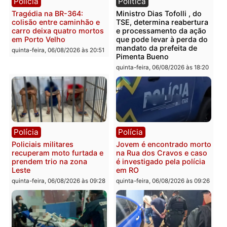
Você também vai querer ler...
Polícia
Política
Tragédia na BR-364:
Ministro Dias Tofolli , do
colisão entre caminhão e
TSE, determina reabertu
carro deixa quatro mortos
e processamento da açã
em Porto Velho
que pode levar à perda d
mandato da prefeita de
quinta-feira, 06/08/2026 às 20:51
Pimenta Bueno
quinta-feira, 06/08/2026 às 18: