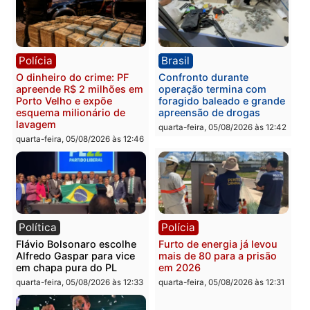
Republicanos
quinta-feira, 06/08/2026 às 08:56
quarta-feira, 05/08/2026 às 15:
Brasil
Política
TCE reúne candidatos ao
Violência domina o deba
Governo e apresenta
eleitoral e segurança vir
diagnóstico que pode
principal arma dos
mudar os rumos de
candidatos ao Governo 
Rondônia
Rondônia
quarta-feira, 05/08/2026 às 12:52
quarta-feira, 05/08/2026 às 12:
Polícia
Brasil