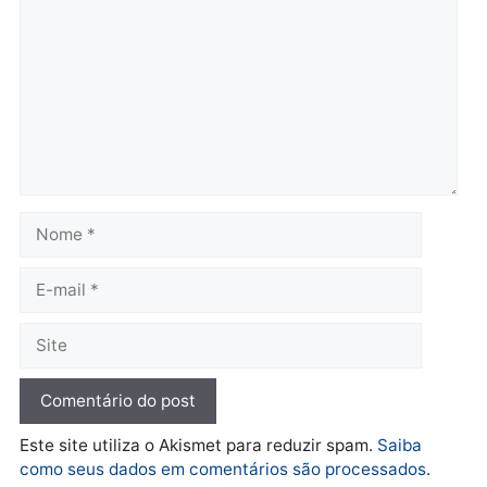
Brasil
Política
TCE reúne candidatos ao
Violência domina o deba
Governo e apresenta
eleitoral e segurança vir
diagnóstico que pode
principal arma dos
mudar os rumos de
candidatos ao Governo 
Rondônia
Rondônia
quarta-feira, 05/08/2026 às 12:52
quarta-feira, 05/08/2026 às 12:
Polícia
O dinheiro do crime: PF
apreende R$ 2 milhões em