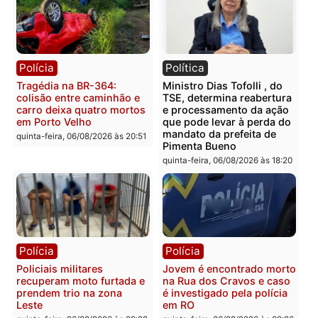
Polícia
Polícia
Casal é preso pela PRF
Polícia Civil deflagra
com mais de 72 quilos de
operação contra facção
mercúrio escondidos em
criminosa que atacava
estepe em Porto Velho
provedores de internet 
Rondônia
sexta-feira, 07/08/2026 às 09:38
sexta-feira, 07/08/2026 às 09:3
Polícia
Polícia
Homem é encontrado
Polícia Militar apreende
morto em residência no
explosivos e embarcaçã
bairro Colina Park em RO
durante patrulhamento
fluvial no Rio Madeira e
sexta-feira, 07/08/2026 às 09:30
Porto Velho