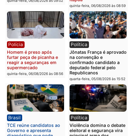
Policiais militares
Jovem é encontrado mor
recuperam moto furtada e
na Rua dos Cravos e cas
prendem trio na zona
é investigado pela políci
Leste
em RO
quinta-feira, 06/08/2026 às 09:28
quinta-feira, 06/08/2026 às 09:
Polícia
Polícia
Homem é esfaqueado no
Três suspeitos ligados a
tórax durante briga com
facção criminosa são
vizinho no bairro Ulysses
presos por receptação e
Guimarães
adulteração de veículos
em Porto Velho
quinta-feira, 06/08/2026 às 09:24
quinta-feira, 06/08/2026 às 09: