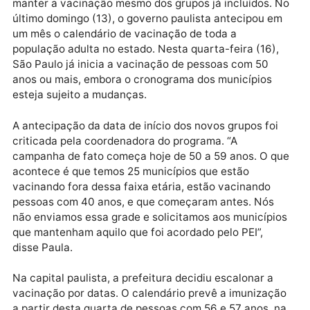
Coronavac ficasse travada em diversos estados e, 
pelo menos 12 capitais no país ficaram sem o
imunizante para segunda dose no final de abril. De
acordo com a coordenadora do programa Regiane d
Paula, as doses da Coronavac no estado de SP dev
ser destinadas à vacinação de gestantes e puérpera
para a aplicação da segunda dose nas pessoas que
ainda não receberam a dose reforço.
Porém, o estado tem enfrentado problemas para
manter a vacinação mesmo dos grupos já incluídos. 
último domingo (13), o governo paulista antecipou e
um mês o calendário de vacinação de toda a
população adulta no estado. Nesta quarta-feira (16),
São Paulo já inicia a vacinação de pessoas com 50
anos ou mais, embora o cronograma dos municípios
esteja sujeito a mudanças.