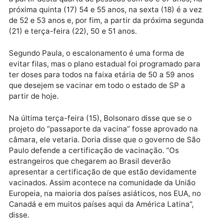
A antecipação da data de início dos novos grupos foi
criticada pela coordenadora do programa. “A
campanha de fato começa hoje de 50 a 59 anos. O q
acontece é que temos 25 municípios que estão
vacinando fora dessa faixa etária, estão vacinando
pessoas com 40 anos, e que começaram antes. Nós
não enviamos essa grade e solicitamos aos municípi
que mantenham aquilo que foi acordado pelo PEI”,
disse Paula.
Na capital paulista, a prefeitura decidiu escalonar a
vacinação por datas. O calendário prevê a imunizaç
a partir desta quarta de pessoas com 56 e 57 anos, 
próxima quinta (17) 54 e 55 anos, na sexta (18) é a v
de 52 e 53 anos e, por fim, a partir da próxima segun
(21) e terça-feira (22), 50 e 51 anos.
Segundo Paula, o escalonamento é uma forma de
evitar filas, mas o plano estadual foi programado par