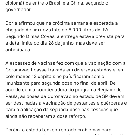
enfrentar novamente desafios na produção. Isso
porque a produção da Coronavac ficou paralisada po
quinze dias após problemas no envio de lotes da
matéria-prima pelo governo chinês.
À época, Doria atribuiu os atrasos às falas do
presidente da República, Jair Bolsonaro (sem partido
sobre o governo chinês, o que levaram a uma crise
diplomática entre o Brasil e a China, segundo o
governador.
Doria afirmou que na próxima semana é esperada a
chegada de um novo lote de 6.000 litros de IFA.
Segundo Dimas Covas, a entrega estava prevista pa
a data limite do dia 28 de junho, mas deve ser
antecipada.
A escassez de vacinas fez com que a vacinação com