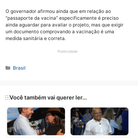
ter doses para todos na faixa etária de 50 a 59 anos
que desejem se vacinar em todo o estado de SP a
partir de hoje.
Na última terça-feira (15), Bolsonaro disse que se o
projeto do “passaporte da vacina” fosse aprovado n
câmara, ele vetaria. Doria disse que o governo de Sã
Paulo defende a certificação de vacinação. “Os
estrangeiros que chegarem ao Brasil deverão
apresentar a certificação de que estão devidamente
vacinados. Assim acontece na comunidade da União
Europeia, na maioria dos países asiáticos, nos EUA, 
Canadá e em muitos países aqui da América Latina”,
disse.
O governador afirmou ainda que em relação ao
“passaporte da vacina” especificamente é preciso
ainda aguardar para avaliar o projeto, mas que exigir