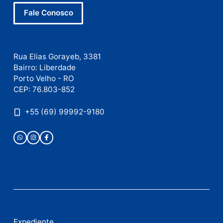
Nome
E-
mail
Site
Este site utiliza o Akismet para reduzir spam.
Saiba
como seus dados em comentários são processados
.
Publicidade