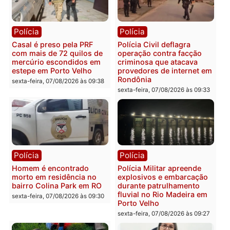
Plano de Governo com
Evanildo pode ser o
228 projetos, metas
primeiro pastor de
públicas e
Rondônia na Câmara
acompanhamento de
Federal
resultados
sexta-feira, 07/08/2026 às 18:3
sexta-feira, 07/08/2026 às 18:49
Polícia
Polícia
2 MILHÕES – Unnesa
Polícia Federal apreende
apresenta documentos
400 quilos de drogas e
que comprovam
prende motorista em RO
transparência e legalidade
sexta-feira, 07/08/2026 às 09:
na operação alvo da PF
sexta-feira, 07/08/2026 às 12:24