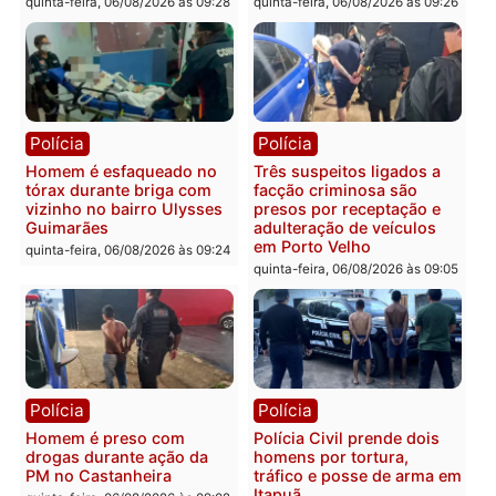
sexta-feira, 07/08/2026 às 09:2
Polícia
Política
Tragédia na BR-364:
Ministro Dias Tofolli , do
colisão entre caminhão e
TSE, determina reabertu
carro deixa quatro mortos
e processamento da açã
em Porto Velho
que pode levar à perda d
mandato da prefeita de
quinta-feira, 06/08/2026 às 20:51
Pimenta Bueno
quinta-feira, 06/08/2026 às 18:
Polícia
Polícia