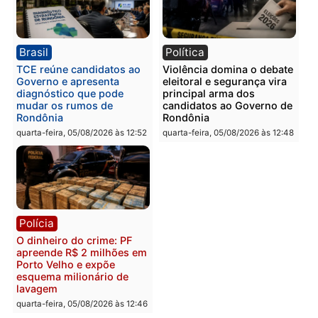
Homem é esfaqueado no
Três suspeitos ligados a
tórax durante briga com
facção criminosa são
vizinho no bairro Ulysses
presos por receptação e
Guimarães
adulteração de veículos
em Porto Velho
quinta-feira, 06/08/2026 às 09:24
quinta-feira, 06/08/2026 às 09:
Polícia
Polícia
Homem é preso com
Polícia Civil prende dois
drogas durante ação da
homens por tortura,
PM no Castanheira
tráfico e posse de arma 
Itapuã
quinta-feira, 06/08/2026 às 09:02
quinta-feira, 06/08/2026 às 08: