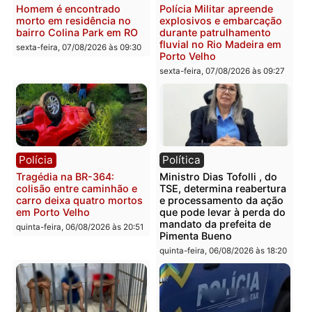
2 MILHÕES – Unnesa
Polícia Federal apreende
apresenta documentos
400 quilos de drogas e
que comprovam
prende motorista em RO
transparência e legalidade
sexta-feira, 07/08/2026 às 09:
na operação alvo da PF
sexta-feira, 07/08/2026 às 12:24
Polícia
Polícia
Casal é preso pela PRF
Polícia Civil deflagra
com mais de 72 quilos de
operação contra facção
mercúrio escondidos em
criminosa que atacava
estepe em Porto Velho
provedores de internet 
Rondônia
sexta-feira, 07/08/2026 às 09:38
sexta-feira, 07/08/2026 às 09:3