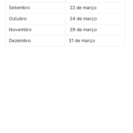
Abril
17 de fevereiro
Maio
22 de fevereiro
Junho
24 de fevereiro
Julho
15 de março
Agosto
17 de março
Setembro
22 de março
Outubro
24 de março
Novembro
29 de março
Dezembro
31 de março