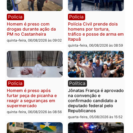
mandato da prefeita de
quinta-feira, 06/08/2026 às 20:51
Pimenta Bueno
quinta-feira, 06/08/2026 às 18:
Polícia
Polícia
Policiais militares
Jovem é encontrado mor
recuperam moto furtada e
na Rua dos Cravos e cas
prendem trio na zona
é investigado pela políci
Leste
em RO
quinta-feira, 06/08/2026 às 09:28
quinta-feira, 06/08/2026 às 09:
Polícia
Polícia