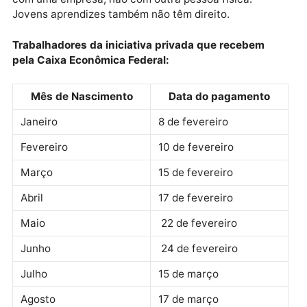
cinco anos. Recebe o abono agora quem trabalhou
formalmente pelo menos 30 dias em 2020, com
remuneração mensal média de até dois salários.
O benefício não é pago a empregados domésticos. Is
porque o abono salarial exige vínculo empregatício
com uma empresa, não com outra pessoa física.
Jovens aprendizes também não têm direito.
Trabalhadores da iniciativa privada que recebem
pela Caixa Econômica Federal:
Mês de Nascimento
Data do pagamento
Janeiro
8 de fevereiro
Fevereiro
10 de fevereiro
Março
15 de fevereiro