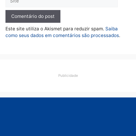
quarta-feira, 05/08/2026 às 12:52
quarta-feira, 05/08/2026 às 12:
Polícia
O dinheiro do crime: PF
apreende R$ 2 milhões em
Porto Velho e expõe
esquema milionário de
lavagem
quarta-feira, 05/08/2026 às 12:46
Deixe um comentário
Comentário