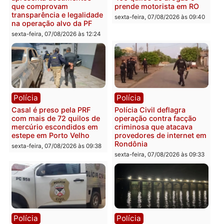
Você também vai querer ler...
Política
Política
Marcos Rogério apresenta
Eleições 2026: Pastor
Plano de Governo com
Evanildo pode ser o
228 projetos, metas
primeiro pastor de
públicas e
Rondônia na Câmara
acompanhamento de
Federal
resultados
sexta-feira, 07/08/2026 às 18:3
sexta-feira, 07/08/2026 às 18:49
Polícia
Polícia