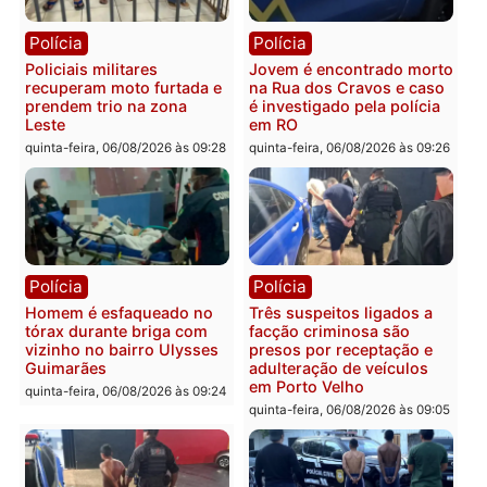
Polícia
Polícia
Homem é encontrado
Polícia Militar apreende
morto em residência no
explosivos e embarcaçã
bairro Colina Park em RO
durante patrulhamento
fluvial no Rio Madeira e
sexta-feira, 07/08/2026 às 09:30
Porto Velho
sexta-feira, 07/08/2026 às 09:2
Polícia
Política
Tragédia na BR-364:
Ministro Dias Tofolli , do
colisão entre caminhão e
TSE, determina reabertu
carro deixa quatro mortos
e processamento da açã
em Porto Velho
que pode levar à perda d