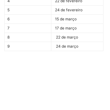
Trabalhadores do setor público que recebem pelo
Banco do Brasil:
Final da inscrição
Data do pagamento
0
15 de fevereiro
1
15 de fevereiro
2
17 de fevereiro
3
17 de fevereiro
4
22 de fevereiro
5
24 de fevereiro
6
15 de março
7
17 de março