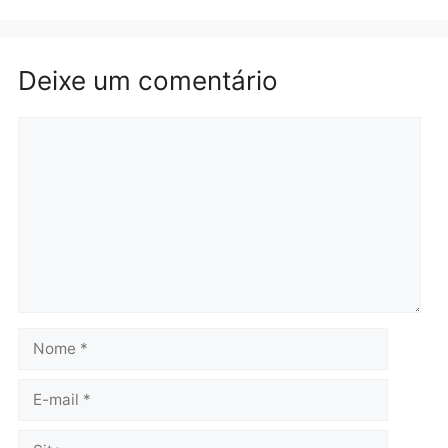
Polícia
Política
Homem é preso após
Jônatas França é aprova
furtar peça de picanha e
na convenção e
reagir a seguranças em
confirmado candidato a
supermercado
deputado federal pelo
Republicanos
quinta-feira, 06/08/2026 às 08:56
quarta-feira, 05/08/2026 às 15:
Brasil
Política
TCE reúne candidatos ao
Violência domina o deba
Governo e apresenta
eleitoral e segurança vir
diagnóstico que pode
principal arma dos
mudar os rumos de
candidatos ao Governo 
Rondônia
Rondônia