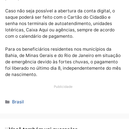
Os valores pagos a cada trabalhador variam de acor
com o número de dias trabalhados durante o ano-ba
2020.
Devem receber o benefício cerca de 22 milhões de
trabalhadores, com valor total de mais de R$ 20
bilhões. Os recursos são do Fundo de Amparo ao
Trabalhador (FAT).
A Caixa informou que o crédito será depositado
automaticamente para quem tem conta no banco. O
demais beneficiários receberão os valores por meio 
Poupança Social Digital, podendo ser movimentada
pelo aplicativo Caixa Tem.
Caso não seja possível a abertura da conta digital, o