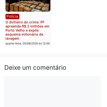
Homem é preso após
Jônatas França é aprova
furtar peça de picanha e
na convenção e
reagir a seguranças em
confirmado candidato a
supermercado
deputado federal pelo
Republicanos
quinta-feira, 06/08/2026 às 08:56
quarta-feira, 05/08/2026 às 15:
Brasil
Política
TCE reúne candidatos ao
Violência domina o deba
Governo e apresenta
eleitoral e segurança vir
diagnóstico que pode
principal arma dos
mudar os rumos de
candidatos ao Governo 
Rondônia
Rondônia
quarta-feira, 05/08/2026 às 12:52
quarta-feira, 05/08/2026 às 12: