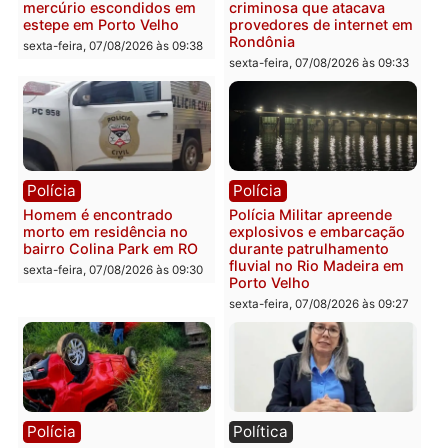
transparência e legalidade
sexta-feira, 07/08/2026 às 09:
na operação alvo da PF
sexta-feira, 07/08/2026 às 12:24
Polícia
Polícia
Casal é preso pela PRF
Polícia Civil deflagra
com mais de 72 quilos de
operação contra facção
mercúrio escondidos em
criminosa que atacava
estepe em Porto Velho
provedores de internet 
Rondônia
sexta-feira, 07/08/2026 às 09:38
sexta-feira, 07/08/2026 às 09:3