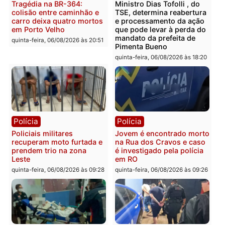
Polícia
Polícia
Homem é encontrado
Polícia Militar apreende
morto em residência no
explosivos e embarcaçã
bairro Colina Park em RO
durante patrulhamento
fluvial no Rio Madeira e
sexta-feira, 07/08/2026 às 09:30
Porto Velho
sexta-feira, 07/08/2026 às 09:2
Polícia
Política
Tragédia na BR-364:
Ministro Dias Tofolli , do
colisão entre caminhão e
TSE, determina reabertu
carro deixa quatro mortos
e processamento da açã
em Porto Velho
que pode levar à perda d
mandato da prefeita de
quinta-feira, 06/08/2026 às 20:51
Pimenta Bueno
quinta-feira, 06/08/2026 às 18: