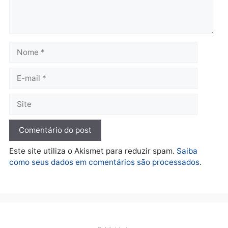
Polícia
O dinheiro do crime: PF
apreende R$ 2 milhões em
Porto Velho e expõe
esquema milionário de
lavagem
quarta-feira, 05/08/2026 às 12:46
Deixe um comentário
Comentário