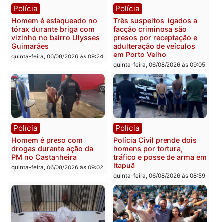
Polícia
Polícia
Policiais militares
Jovem é encontrado mor
recuperam moto furtada e
na Rua dos Cravos e cas
prendem trio na zona
é investigado pela políci
Leste
em RO
quinta-feira, 06/08/2026 às 09:28
quinta-feira, 06/08/2026 às 09:
Polícia
Polícia
Homem é esfaqueado no
Três suspeitos ligados a
tórax durante briga com
facção criminosa são
vizinho no bairro Ulysses
presos por receptação e