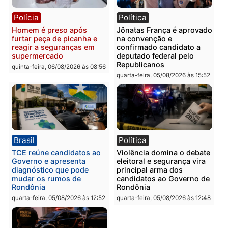
Guimarães
adulteração de veículos
em Porto Velho
quinta-feira, 06/08/2026 às 09:24
quinta-feira, 06/08/2026 às 09:
Polícia
Polícia
Homem é preso com
Polícia Civil prende dois
drogas durante ação da
homens por tortura,
PM no Castanheira
tráfico e posse de arma 
Itapuã
quinta-feira, 06/08/2026 às 09:02
quinta-feira, 06/08/2026 às 08:
Polícia
Política