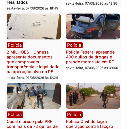
Política
Política
Marcos Rogério apresenta
Eleições 2026: Pastor
Plano de Governo com
Evanildo pode ser o
228 projetos, metas
primeiro pastor de
públicas e
Rondônia na Câmara
acompanhamento de
Federal
resultados
sexta-feira, 07/08/2026 às 18:3
sexta-feira, 07/08/2026 às 18:49
Polícia
Polícia
2 MILHÕES – Unnesa
Polícia Federal apreende
apresenta documentos
400 quilos de drogas e
que comprovam
prende motorista em RO