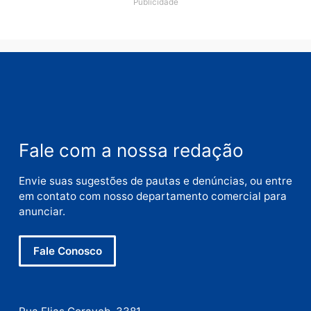
Nome
E-
mail
Site
Este site utiliza o Akismet para reduzir spam.
Saiba
como seus dados em comentários são processados
.