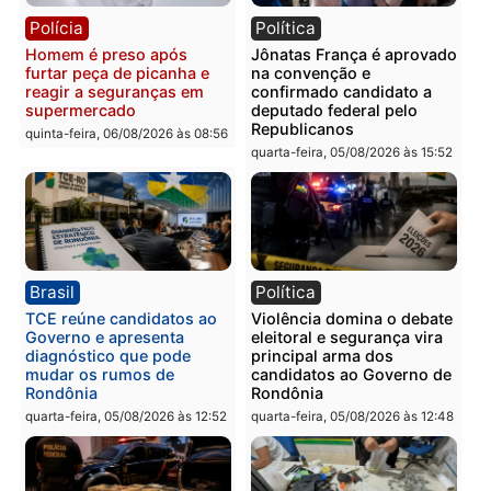
em Porto Velho
quinta-feira, 06/08/2026 às 09:24
quinta-feira, 06/08/2026 às 09:
Polícia
Polícia
Homem é preso com
Polícia Civil prende dois
drogas durante ação da
homens por tortura,
PM no Castanheira
tráfico e posse de arma 
Itapuã
quinta-feira, 06/08/2026 às 09:02
quinta-feira, 06/08/2026 às 08:
Polícia
Política