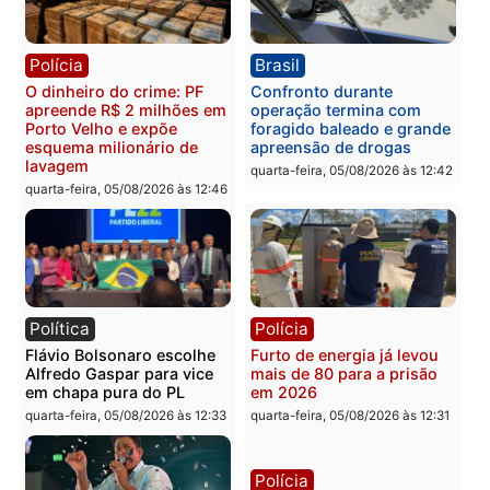
Homem é preso após
Jônatas França é aprova
furtar peça de picanha e
na convenção e
reagir a seguranças em
confirmado candidato a
supermercado
deputado federal pelo
Republicanos
quinta-feira, 06/08/2026 às 08:56
quarta-feira, 05/08/2026 às 15:
Brasil
Política
TCE reúne candidatos ao
Violência domina o deba
Governo e apresenta
eleitoral e segurança vir
diagnóstico que pode
principal arma dos
mudar os rumos de
candidatos ao Governo 
Rondônia
Rondônia
quarta-feira, 05/08/2026 às 12:52
quarta-feira, 05/08/2026 às 12: