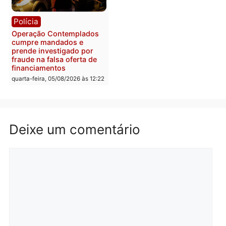
Polícia
Com apenas 28% do
efetivo, Polícia Civil de
Rondônia tem maior défic
Política
do país, aponta estudo
Justiça Eleitoral manda
quarta-feira, 05/08/2026 às 12:
retirar propaganda de
Fúria após convenção
quarta-feira, 05/08/2026 às 12:30
Rondônia
Médicos são investigado
por suspeita de receber
salário sem cumprir car
Política
horária em RO
Convenções chegam ao
quarta-feira, 05/08/2026 às 12:
fim e eleições de 2026
entram na reta decisiva em
Rondônia