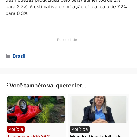
de inflação e do comportamento das receitas e das
despesas, a equipe econômica determina o bloqueio
necessário para cumprir as metas de déficit primário
(resultado negativo das contas do governo sem os
juros da dívida pública) e o teto de gastos.
No último dia 15, a Secretaria de Política Econômica
Ministério da Economia tinha divulgado as estimativ
usadas na elaboração do relatório. A previsão de
crescimento para o Produto Interno Bruto (PIB, soma
das riquezas produzidas pelo país) aumentou de 2%
para 2,7%. A estimativa de inflação oficial caiu de 7,
para 6,3%.
Publicidade