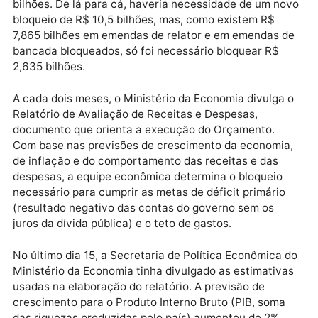
No fim de março, o governo havia contingenciado R
1,722 bilhão em emendas de relator. Em maio, a equi
econômica inicialmente divulgou bloqueio de R$ 8,2
bilhões, mas o valor foi posteriormente reduzido par
R$ 6,965 bilhões
Em julho, o governo fez novo bloqueio de R$ 6,739
bilhões. De lá para cá, haveria necessidade de um n
bloqueio de R$ 10,5 bilhões, mas, como existem R$
7,865 bilhões em emendas de relator e em emendas 
bancada bloqueados, só foi necessário bloquear R$
2,635 bilhões.
A cada dois meses, o Ministério da Economia divulga
Relatório de Avaliação de Receitas e Despesas,
documento que orienta a execução do Orçamento.
Com base nas previsões de crescimento da economi