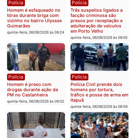
Polícia
Polícia
Policiais militares
Jovem é encontrado mor
recuperam moto furtada e
na Rua dos Cravos e cas
prendem trio na zona
é investigado pela políci
Leste
em RO
quinta-feira, 06/08/2026 às 09:28
quinta-feira, 06/08/2026 às 09:
Polícia
Polícia
Homem é esfaqueado no
Três suspeitos ligados a
tórax durante briga com
facção criminosa são
vizinho no bairro Ulysses
presos por receptação e
Guimarães
adulteração de veículos