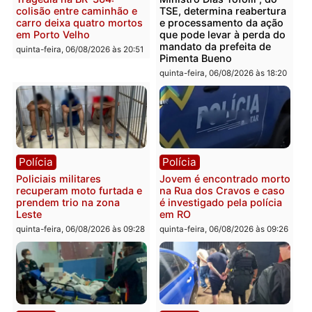
Categorias
Brasil
Você também vai querer ler...
Polícia
Política
Tragédia na BR-364:
Ministro Dias Tofolli , do
colisão entre caminhão e
TSE, determina reabertu
carro deixa quatro mortos
e processamento da açã
em Porto Velho
que pode levar à perda d
mandato da prefeita de
quinta-feira, 06/08/2026 às 20:51
Pimenta Bueno
quinta-feira, 06/08/2026 às 18: