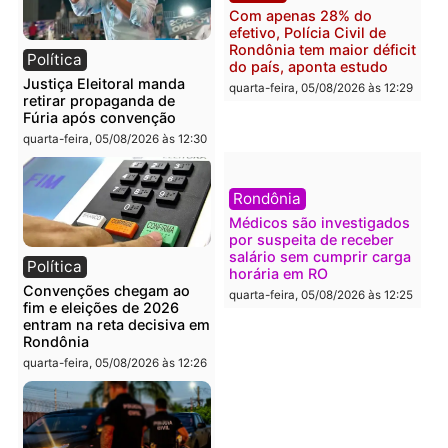
Polícia
Brasil
O dinheiro do crime: PF
Confronto durante
apreende R$ 2 milhões em
operação termina com
Porto Velho e expõe
foragido baleado e gran
esquema milionário de
apreensão de drogas
lavagem
quarta-feira, 05/08/2026 às 12:
quarta-feira, 05/08/2026 às 12:46
Política
Polícia
Flávio Bolsonaro escolhe
Furto de energia já levou
Alfredo Gaspar para vice
mais de 80 para a prisão
em chapa pura do PL
em 2026
quarta-feira, 05/08/2026 às 12:33
quarta-feira, 05/08/2026 às 12: