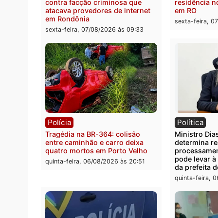
Polícia
Políc
Polícia Civil deflagra operação
Homem
contra facção criminosa que
residê
atacava provedores de internet
em R
em Rondônia
sexta-
sexta-feira, 07/08/2026 às 09:33