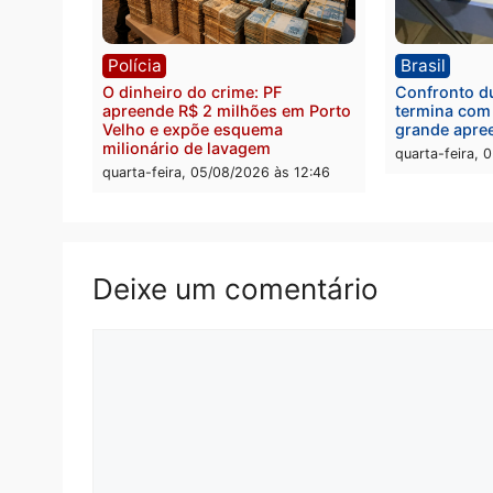
Política
Brasi
Jônatas França é aprovado na
TCE r
convenção e confirmado
Gover
candidato a deputado federal
diagn
pelo Republicanos
rumos
quarta-feira, 05/08/2026 às 15:52
quarta
Polícia
Brasi
O dinheiro do crime: PF
Confr