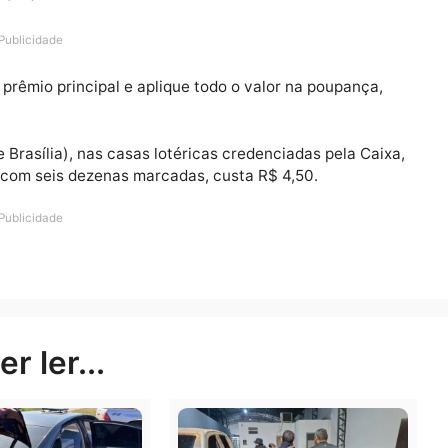
) um prêmio de R$ 3 milhões. As seis dezenas do concu
ário de Brasília), no Espaço Loterias Caixa, localizado 
 Paulo (SP).
Publicidade
eve o prêmio principal e aplique todo o valor na poupa
o mês.
ário de Brasília), nas casas lotéricas credenciadas pela
imples, com seis dezenas marcadas, custa R$ 4,50.
Publicidade