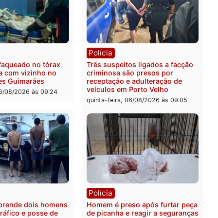
ica
Polícia
ro Dias Tofolli , do TSE,
Policiais militares recupe
ina reabertura e
moto furtada e prendem t
ssamento da ação que
zona Leste
levar à perda do mandato
quinta-feira, 06/08/2026 às 
feita de Pimenta Bueno
feira, 06/08/2026 às 18:20
ia
Polícia
 é esfaqueado no tórax
Três suspeitos ligados a 
te briga com vizinho no
criminosa são presos por
o Ulysses Guimarães
receptação e adulteração