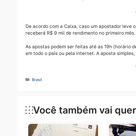
A Mega-Sena sorteia nesta quarta-feira (15
2.409 serão sorteadas, a partir das 20h (hor
Terminal Rodoviário Tietê, na cidade de São
De acordo com a Caixa, caso um apostador l
receberá R$ 9 mil de rendimento no primeir
As apostas podem ser feitas até as 19h (hor
em todo o país ou pela internet. A aposta s
Categorias
Brasil