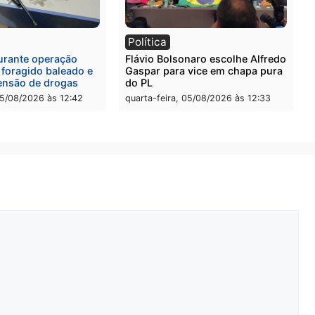
l
Política
eúne candidatos ao
Violência domina o debat
no e apresenta
eleitoral e segurança vira
óstico que pode mudar os
principal arma dos candi
 de Rondônia
ao Governo de Rondônia
-feira, 05/08/2026 às 12:52
quarta-feira, 05/08/2026 às 
l
Política
onto durante operação
Flávio Bolsonaro escolhe 