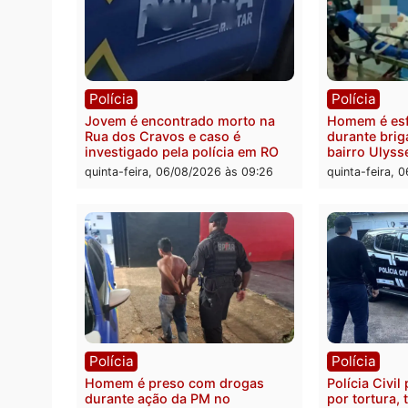
Polícia
Polít
Tragédia na BR-364: colisão
Minist
entre caminhão e carro deixa
determ
quatro mortos em Porto Velho
proce
pode 
quinta-feira, 06/08/2026 às 20:51
da pre
quinta-
Polícia
Políc
Jovem é encontrado morto na
Homem
Rua dos Cravos e caso é
duran
investigado pela polícia em RO
bairr