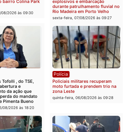
ia
Polícia
 é encontrado morto em
Polícia Militar apreende
ncia no bairro Colina Park
explosivos e embarcação
O
durante patrulhamento flu
Rio Madeira em Porto Vel
feira, 07/08/2026 às 09:30
sexta-feira, 07/08/2026 às 0