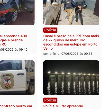
rer ler...
ia
Polícia
a Federal apreende 400
Casal é preso pela PRF c
 de drogas e prende
de 72 quilos de mercúrio
ista em RO
escondidos em estepe em
Velho
feira, 07/08/2026 às 09:40
sexta-feira, 07/08/2026 às 0