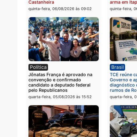
quinta-feira, 06/08/2026 às 09:26
quinta
Polícia
Políc
Homem é preso com drogas
Políci
durante ação da PM no
por to
Castanheira
arma 
quinta-feira, 06/08/2026 às 09:02
quinta