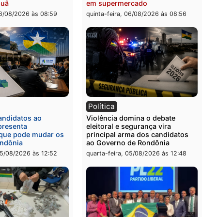
veículos em Porto Velho
-feira, 06/08/2026 às 09:24
quinta-feira, 06/08/2026 às 
ia
Polícia
a Civil prende dois homens
Homem é preso após furt
rtura, tráfico e posse de
de picanha e reagir a seg
em Itapuã
em supermercado
-feira, 06/08/2026 às 08:59
quinta-feira, 06/08/2026 às 