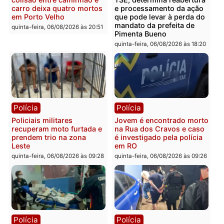
Polícia
Polícia
Homem é encontrado
Polícia Militar apreende
morto em residência no
explosivos e embarcaçã
bairro Colina Park em RO
durante patrulhamento
fluvial no Rio Madeira e
sexta-feira, 07/08/2026 às 09:30
Porto Velho
sexta-feira, 07/08/2026 às 09:2
Polícia
Política
Tragédia na BR-364:
Ministro Dias Tofolli , do
colisão entre caminhão e
TSE, determina reabertu
carro deixa quatro mortos
e processamento da açã
em Porto Velho
que pode levar à perda d