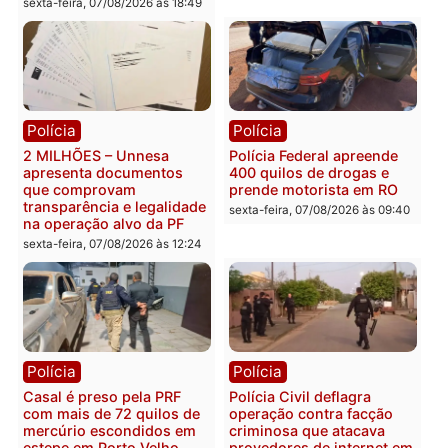
Política
Política
Marcos Rogério apresenta
Eleições 2026: Pastor
Plano de Governo com
Evanildo pode ser o
228 projetos, metas
primeiro pastor de
públicas e
Rondônia na Câmara
acompanhamento de
Federal
resultados
sexta-feira, 07/08/2026 às 18:3
sexta-feira, 07/08/2026 às 18:49
Polícia
Polícia