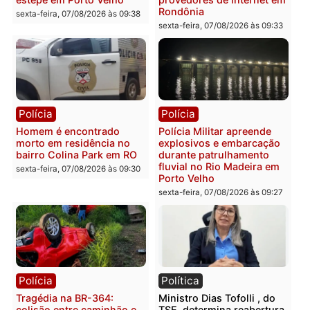
2 MILHÕES – Unnesa
Polícia Federal apreende
apresenta documentos
400 quilos de drogas e
que comprovam
prende motorista em RO
transparência e legalidade
sexta-feira, 07/08/2026 às 09:
na operação alvo da PF
sexta-feira, 07/08/2026 às 12:24
Polícia
Polícia
Casal é preso pela PRF
Polícia Civil deflagra
com mais de 72 quilos de
operação contra facção
mercúrio escondidos em
criminosa que atacava
estepe em Porto Velho
provedores de internet 
Rondônia
sexta-feira, 07/08/2026 às 09:38
sexta-feira, 07/08/2026 às 09:3