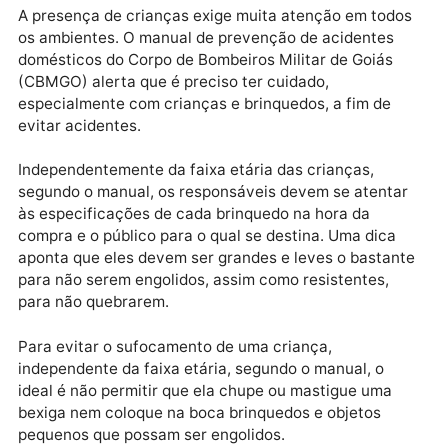
Atendimento (UPA) Pediátrica de Anápolis.
Na UPA, houve tentativa de reanimação do menino,
porém, foi constatada a morte. O garoto morava com
mãe e o padrasto. A criança foi encontrada já
engasgada com o balão.
Alerta
A presença de crianças exige muita atenção em tod
os ambientes. O manual de prevenção de acidentes
domésticos do Corpo de Bombeiros Militar de Goiás
(CBMGO) alerta que é preciso ter cuidado,
especialmente com crianças e brinquedos, a fim de
evitar acidentes.
Independentemente da faixa etária das crianças,
segundo o manual, os responsáveis devem se atenta
às especificações de cada brinquedo na hora da