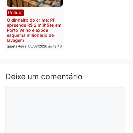
Polícia
Política
Homem é preso após
Jônatas França é aprova
furtar peça de picanha e
na convenção e
reagir a seguranças em
confirmado candidato a
supermercado
deputado federal pelo
Republicanos
quinta-feira, 06/08/2026 às 08:56
quarta-feira, 05/08/2026 às 15:
Brasil
Política
TCE reúne candidatos ao
Violência domina o deba
Governo e apresenta
eleitoral e segurança vir
diagnóstico que pode
principal arma dos
mudar os rumos de
candidatos ao Governo 
Rondônia
Rondônia