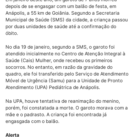
e testemunhas que estavam no local, para analisar s
alguém pode ser apontado, ou não, como responsáve
pela situação que provocou a morte dele.
Outro caso
Em janeiro deste ano, um garoto de 7 anos morreu
depois de se engasgar com um balão de festa, em
Anápolis, a 55 km de Goiânia. Segundo a Secretaria
Municipal de Saúde (SMS) da cidade, a criança pass
por duas unidades de saúde até a confirmação do
óbito.
No dia 19 de janeiro, segundo a SMS, o garoto foi
atendido inicialmente no Centro de Atenção Integral 
Saúde (Cais) Mulher, onde recebeu os primeiros
socorros. No entanto, em razão da gravidade do
quadro, ele foi transferido pelo Serviço de Atendime
Móvel de Urgência (Samu) para a Unidade de Pronto