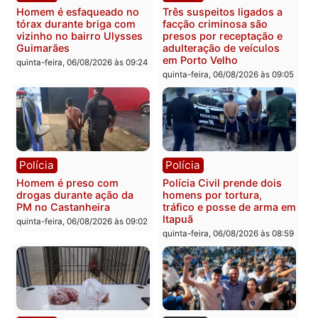
mandato da prefeita de
quinta-feira, 06/08/2026 às 20:51
Pimenta Bueno
quinta-feira, 06/08/2026 às 18:
Polícia
Polícia
Policiais militares
Jovem é encontrado mor
recuperam moto furtada e
na Rua dos Cravos e cas
prendem trio na zona
é investigado pela políci
Leste
em RO
quinta-feira, 06/08/2026 às 09:28
quinta-feira, 06/08/2026 às 09:
Polícia
Polícia