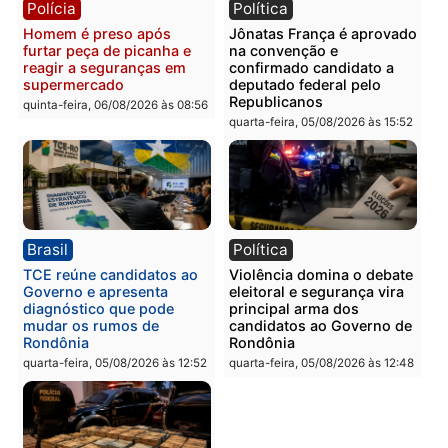
Homem é esfaqueado no
Três suspeitos ligados a
tórax durante briga com
facção criminosa são
vizinho no bairro Ulysses
presos por receptação e
Guimarães
adulteração de veículos
em Porto Velho
quinta-feira, 06/08/2026 às 09:24
quinta-feira, 06/08/2026 às 09:
Polícia
Polícia
Homem é preso com
Polícia Civil prende dois
drogas durante ação da
homens por tortura,
PM no Castanheira
tráfico e posse de arma 
Itapuã
quinta-feira, 06/08/2026 às 09:02
quinta-feira, 06/08/2026 às 08: