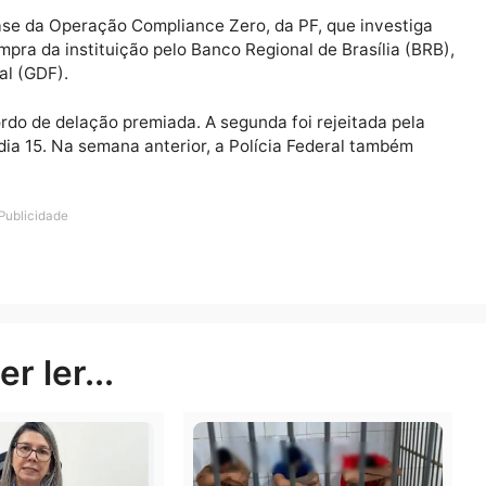
dos mostram movimentações financeiras com “estratégi
monial”.
ão de prisão preventiva do requerente pelo regime de 
sência de novos elementos capazes de afastar a motivaç
isão monocraticamente proferida”, afirmou.
rceira fase da Operação Compliance Zero, da PF, que inv
 de compra da instituição pelo Banco Regional de Brasíl
 Federal (GDF).
um acordo de delação premiada. A segunda foi rejeitada
ltimo dia 15. Na semana anterior, a Polícia Federal ta
Publicidade