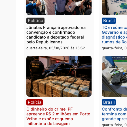
Polícia
Políc
Homem é preso com drogas
Políci
durante ação da PM no
por to
Castanheira
arma 
quinta-feira, 06/08/2026 às 09:02
quinta
Política
Brasi