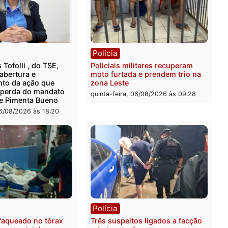
rer ler...
ica
Polícia
ro Dias Tofolli , do TSE,
Policiais militares recupe
ina reabertura e
moto furtada e prendem t
ssamento da ação que
zona Leste