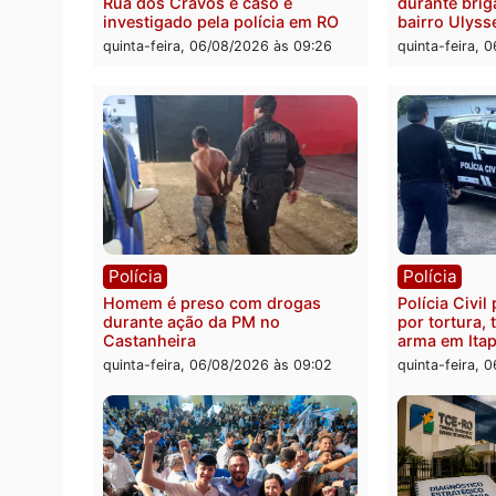
pode 
quinta-feira, 06/08/2026 às 20:51
da pre
quinta-
Polícia
Políc
Jovem é encontrado morto na
Homem
Rua dos Cravos e caso é
duran
investigado pela polícia em RO
bairr
quinta-feira, 06/08/2026 às 09:26
quinta