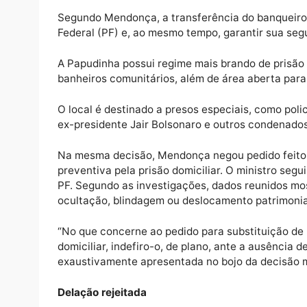
conhecido como Papudinha.
Desde 4 de março deste ano, o banqueiro e
Federal em Brasília.
Segundo Mendonça, a transferência do banqu
Federal (PF) e, ao mesmo tempo, garantir s
A Papudinha possui regime mais brando de 
banheiros comunitários, além de área abert
O local é destinado a presos especiais, como
ex-presidente Jair Bolsonaro e outros conde
Na mesma decisão, Mendonça negou pedido f
preventiva pela prisão domiciliar. O minist