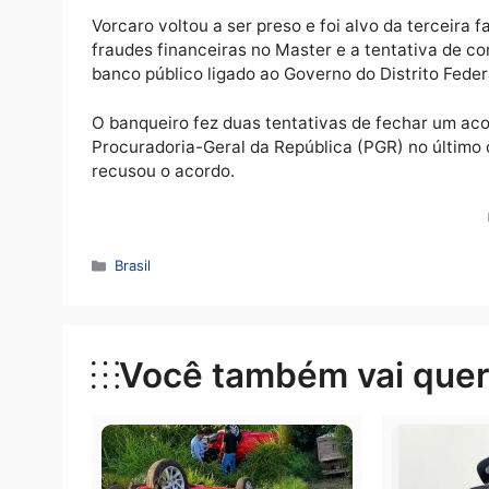
PF. Segundo as investigações, dados reuni
ocultação, blindagem ou deslocamento patri
“No que concerne ao pedido para substituiç
domiciliar, indefiro-o, de plano, ante a au
exaustivamente apresentada no bojo da dec
Delação rejeitada
Vorcaro voltou a ser preso e foi alvo da te
fraudes financeiras no Master e a tentativa
banco público ligado ao Governo do Distrito
O banqueiro fez duas tentativas de fechar 
Procuradoria-Geral da República (PGR) no ú
recusou o acordo.