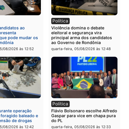
ia
Polícia
a Civil prende dois homens
Homem é preso após furt
rtura, tráfico e posse de
de picanha e reagir a seg
em Itapuã
em supermercado
-feira, 06/08/2026 às 08:59
quinta-feira, 06/08/2026 às 
l
Política