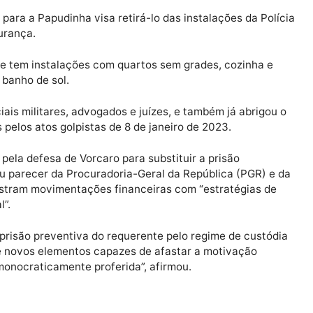
Publicidade
stá preso nas dependências da Superintendência da Pol
eiro para a Papudinha visa retirá-lo das instalações d
ua segurança.
prisão e tem instalações com quartos sem grades, cozi
a para banho de sol.
 policiais militares, advogados e juízes, e também já a
nados pelos atos golpistas de 8 de janeiro de 2023.
eito pela defesa de Vorcaro para substituir a prisão
ro seguiu parecer da Procuradoria-Geral da República (P