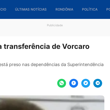
🏠 INÍCIO
ÚLTIMAS NOTÍCIAS
RONDÔNIA
POL
Publicidade
mina transferência de Vorcar
eiro está preso nas dependências da Superint