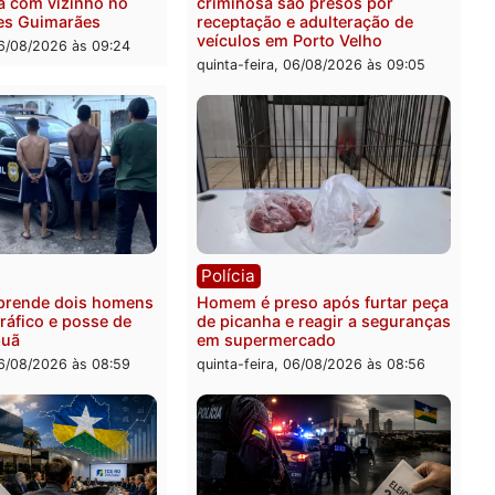
levar à perda do mandato
quinta-feira, 06/08/2026 às 
feita de Pimenta Bueno
feira, 06/08/2026 às 18:20
ia
Polícia
 é esfaqueado no tórax
Três suspeitos ligados a 
te briga com vizinho no
criminosa são presos por
o Ulysses Guimarães
receptação e adulteração
veículos em Porto Velho
-feira, 06/08/2026 às 09:24
quinta-feira, 06/08/2026 às 