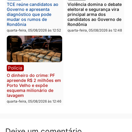
Itapuã
quinta-feira, 06/08/2026 às 09:02
quinta-feira, 06/08/2026 às 08:
Polícia
Política
Homem é preso após
Jônatas França é aprova
furtar peça de picanha e
na convenção e
reagir a seguranças em
confirmado candidato a
supermercado
deputado federal pelo
Republicanos
quinta-feira, 06/08/2026 às 08:56
quarta-feira, 05/08/2026 às 15:
Brasil
Política