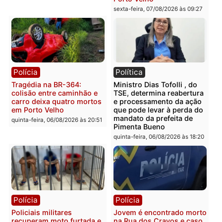
estepe em Porto Velho
provedores de internet 
Rondônia
sexta-feira, 07/08/2026 às 09:38
sexta-feira, 07/08/2026 às 09:3
Polícia
Polícia
Homem é encontrado
Polícia Militar apreende
morto em residência no
explosivos e embarcaçã
bairro Colina Park em RO
durante patrulhamento
fluvial no Rio Madeira e
sexta-feira, 07/08/2026 às 09:30
Porto Velho
sexta-feira, 07/08/2026 às 09:2