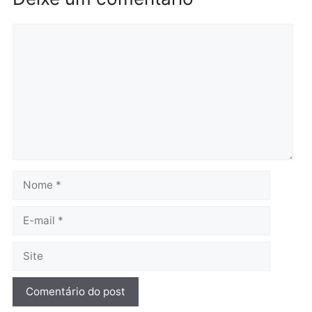
TCE reúne candidatos ao
Violência domina o deba
Governo e apresenta
eleitoral e segurança vir
diagnóstico que pode
principal arma dos
mudar os rumos de
candidatos ao Governo 
Rondônia
Rondônia
quarta-feira, 05/08/2026 às 12:52
quarta-feira, 05/08/2026 às 12:
Polícia
O dinheiro do crime: PF
apreende R$ 2 milhões em
Porto Velho e expõe
esquema milionário de
lavagem
quarta-feira, 05/08/2026 às 12:46