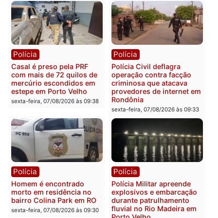
Polícia
Polícia
2 MILHÕES – Unnesa
Polícia Federal apreende
apresenta documentos
400 quilos de drogas e
que comprovam
prende motorista em RO
transparência e legalidade
sexta-feira, 07/08/2026 às 09:
na operação alvo da PF
sexta-feira, 07/08/2026 às 12:24
Polícia
Polícia
Casal é preso pela PRF
Polícia Civil deflagra
com mais de 72 quilos de
operação contra facção
mercúrio escondidos em
criminosa que atacava