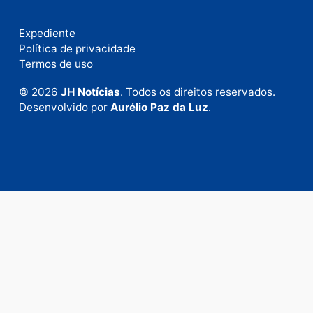
Fale com a nossa redação
Envie suas sugestões de pautas e denúncias, ou en
em contato com nosso departamento comercial pa
anunciar.
Fale Conosco
Rua Elias Gorayeb, 3381
Bairro: Liberdade
Porto Velho - RO
CEP: 76.803-852