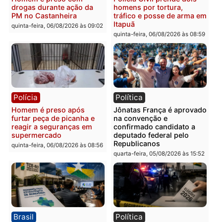
Polícia
Polícia
Homem é esfaqueado no
Três suspeitos ligados a
tórax durante briga com
facção criminosa são
vizinho no bairro Ulysses
presos por receptação e
Guimarães
adulteração de veículos
em Porto Velho
quinta-feira, 06/08/2026 às 09:24
quinta-feira, 06/08/2026 às 09:
Polícia
Polícia
Homem é preso com
Polícia Civil prende dois
drogas durante ação da
homens por tortura,
PM no Castanheira
tráfico e posse de arma 