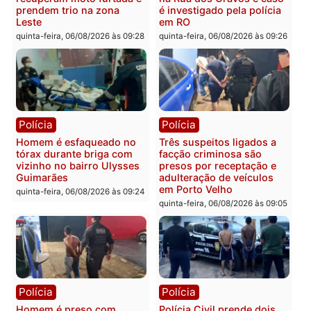
Polícia
Política
Tragédia na BR-364:
Ministro Dias Tofolli , do
colisão entre caminhão e
TSE, determina reabertu
carro deixa quatro mortos
e processamento da açã
em Porto Velho
que pode levar à perda d
mandato da prefeita de
quinta-feira, 06/08/2026 às 20:51
Pimenta Bueno
quinta-feira, 06/08/2026 às 18:
Polícia
Polícia
Policiais militares
Jovem é encontrado mor
recuperam moto furtada e
na Rua dos Cravos e cas
prendem trio na zona
é investigado pela políci
Leste
em RO
quinta-feira, 06/08/2026 às 09:28
quinta-feira, 06/08/2026 às 09: