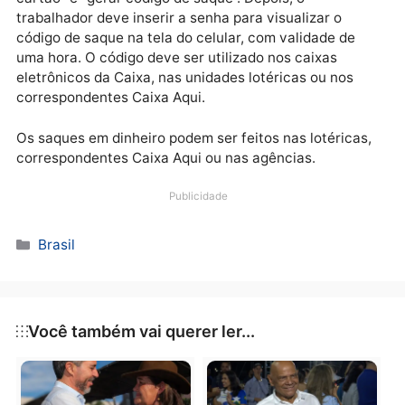
meio de maquininhas com código QR (versão avanç
do código de barras).
Para realizar o saque em espécie, é necessário fazer
login no Caixa Tem, selecionar a opção “saque sem
cartão” e “gerar código de saque”. Depois, o
trabalhador deve inserir a senha para visualizar o
código de saque na tela do celular, com validade de
uma hora. O código deve ser utilizado nos caixas
eletrônicos da Caixa, nas unidades lotéricas ou nos
correspondentes Caixa Aqui.
Os saques em dinheiro podem ser feitos nas lotérica
correspondentes Caixa Aqui ou nas agências.
Publicidade
Categorias