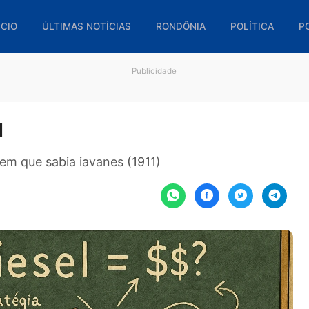
🏠 INÍCIO
ÚLTIMAS NOTÍCIAS
RONDÔNIA
POL
Publicidade
esel
O homem que sabia iavanes (1911)