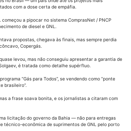
entes — como a Saara S.A., ADONAI QUIMICA S.A., INN
MINAL e Fort Energy Trading DMCC, empresas ainda d
e cooperação internacional —, Igor Solgaev teve de ajust
de investimentos”, mas, na real, era só o fim da fila de
perações no Brasil — um país onde até os projetos mais
apresentados com a dose certa de empáfia.
il Ltda. começou a pipocar no sistema ComprasNet / P
ara fornecimento de diesel e GNL.
apresentava propostas, chegava às finais, mas sempre 
PetroRecôncavo, Copergás.
4) ela quase levou, mas não conseguiu apresentar a gar