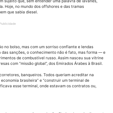
ia de um sujeito que, sem entender uma palavra de iava
sa fiada. Hoje, no mundo dos offshores e das tramas
: o homem que sabia diesel.
Publicidade
tostão no bolso, mas com um sorriso confiante e lend
, na era das sanções, o conhecimento não é fato, mas f
m suprimentos de combustível russo. Assim nasceu sua 
e empresas com “missão global”, dos Emirados Árabes à 
licos, corretores, banqueiros. Todos queriam acreditar 