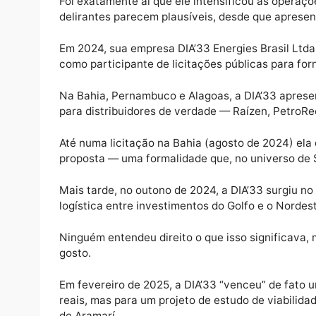
Quando se esgotaram os parceiros complac
TRADING BRASIL LTDA, SANTOS BRASIL TER
a “dar diesel a crédito” e manter o clima d
estratégia.
Ele chamou isso de “otimização do programa 
que engoliam seus slides do PowerPoint.
Foi exatamente aí que ele intensificou as o
delirantes parecem plausíveis, desde que 
Em 2024, sua empresa DIA’33 Energies Bras
como participante de licitações públicas p
Na Bahia, Pernambuco e Alagoas, a DIA’33 
para distribuidores de verdade — Raízen, 
Até numa licitação na Bahia (agosto de 202