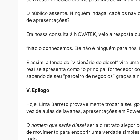
IV. “Eu não sabia nada de diesel”
Solgaev não sumiu. Ao lado de sua companhei
entra nos gabinetes de autoridades, sai c
passa:
“Eu sou o fornecedor exclusivo de combustív
vai.”
Ora diesel, ora gasolina, ora, de repente
se tivesse recebido ordens pessoais de Mik
O público assente. Ninguém indaga: cadê o
de apresentações?
Em nossa consulta à NOVATEK, veio a respo