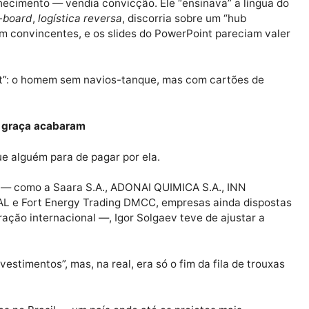
estir na economia brasileira” e “construir um terminal de
 onde ficava esse terminal, onde estavam os contratos
ia conhecimento — vendia convicção. Ele “ensinava” a 
ree-on-board
,
logística reversa
, discorria sobre um “hub
 soavam convincentes, e os slides do PowerPoint parec
 “expert”: o homem sem navios-tanque, mas com cartõe
ível de graça acabaram
em que alguém para de pagar por ela.