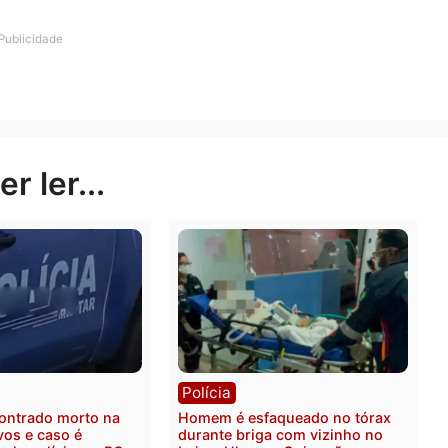
 nós. Nunca trabalhamos com ele.”
vira uma comédia de erros: um sujeito que nunca viu uma
dor do país”, enquanto a maior empresa de gás russa só
ças à nossa reportagem.
seu golpista por um consultor de suprimentos internaci
PowerPoint. Em vez de pseudolinguística, pseudologist
alegórico de uma geração que cria empresas, esquemas e
imples: eles não sabem nada, mas falam como se soub
Publicidade