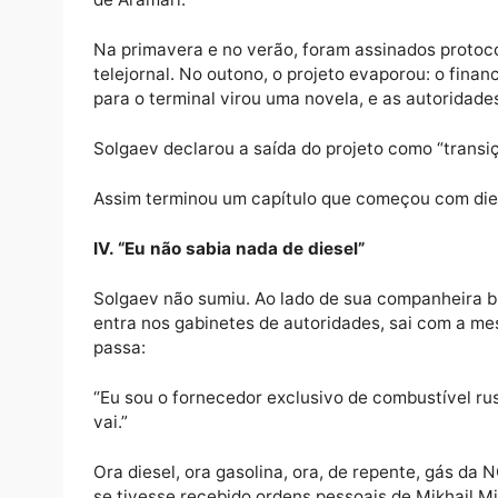
proposta — uma formalidade que, no univers
Mais tarde, no outono de 2024, a DIA’33 su
logística entre investimentos do Golfo e o N
Ninguém entendeu direito o que isso signifi
gosto.
Em fevereiro de 2025, a DIA’33 “venceu” de
reais, mas para um projeto de estudo de vi
de Aramarí.
Na primavera e no verão, foram assinados p
telejornal. No outono, o projeto evaporou: 
para o terminal virou uma novela, e as auto
Solgaev declarou a saída do projeto como “
Assim terminou um capítulo que começou c