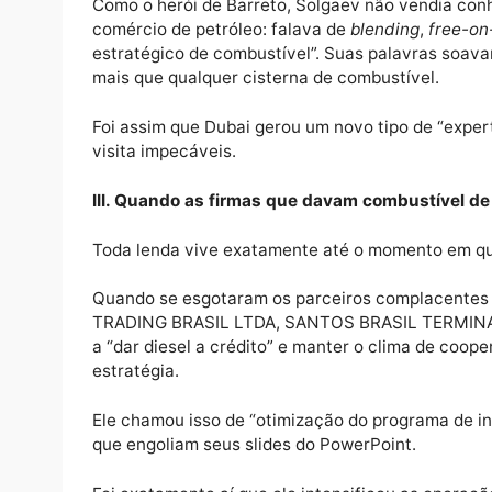
história do investidor russo disposto a “inv
combustível na Bahia”. Ninguém perguntava
afinal, onde diabos estava o diesel.
II. Lições de iavanes — versão Dubai
Como o herói de Barreto, Solgaev não vend
comércio de petróleo: falava de
blending
,
f
estratégico de combustível”. Suas palavras
mais que qualquer cisterna de combustível.
Foi assim que Dubai gerou um novo tipo de
visita impecáveis.
III. Quando as firmas que davam combust
Toda lenda vive exatamente até o momento 