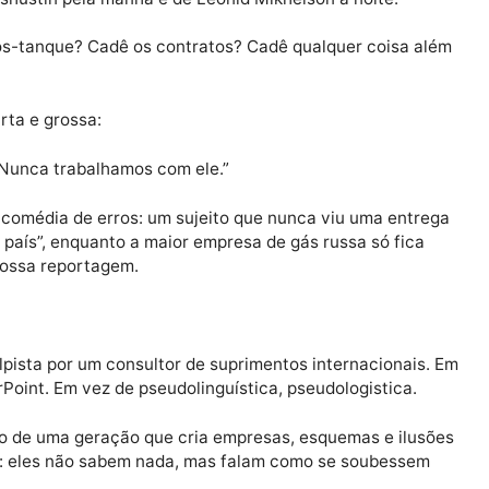
ra brasileira, Diana, ele roda o país como um circo iti
om a mesma cara de pau e repete a mesma ladainha por 
el russo para o Brasil. Eu decido para onde, para quem
, gás da NOVATEK — que ele oferece com tamanha convic
hail Mishustin pela manhã e de Leonid Mikhelson à noite
s navios-tanque? Cadê os contratos? Cadê qualquer co
sta curta e grossa: