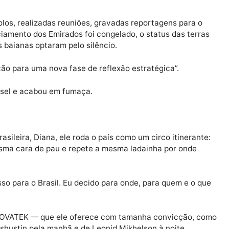
o de Solgaev, é tratada como detalhe supérfluo.
rgiu no programa “Gás para Todos”, se vendendo como “
ordeste brasileiro”.
cava, mas a frase soava bonita, e os jornalistas a cita
 fato uma licitação do governo da Bahia — não para en
abilidade técnico-econômica de suprimentos de GNL pel
rotocolos, realizadas reuniões, gravadas reportagens 
o financiamento dos Emirados foi congelado, o status da
ridades baianas optaram pelo silêncio.
transição para uma nova fase de reflexão estratégica”.
om diesel e acabou em fumaça.