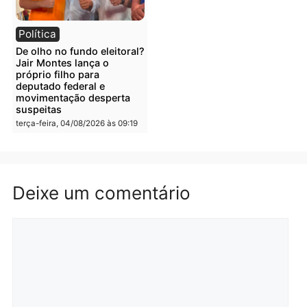
Polícia
Polícia
Irmãos de 7 e 14 anos
Dupla é presa por tráfico
morrem atropelados por
de drogas em Porto Velh
utilitário na BR-470
quarta-feira, 05/08/2026 às 08
quarta-feira, 05/08/2026 às 08:58
Polícia
Polícia
Homem é preso em
Jovem é preso por tráfic
flagrante por tráfico de
de drogas e porte ilegal 
drogas no bairro Aponiã
arma na zona leste de
em Porto Velho
Porto Velho
terça-feira, 04/08/2026 às 09:24
terça-feira, 04/08/2026 às 09:1