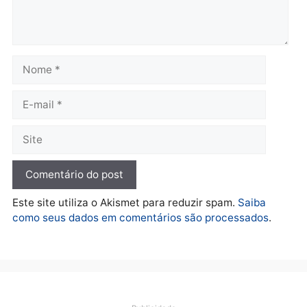
Política
De olho no fundo eleitoral?
Jair Montes lança o
próprio filho para
deputado federal e
movimentação desperta
suspeitas
terça-feira, 04/08/2026 às 09:19
Deixe um comentário
Comentário