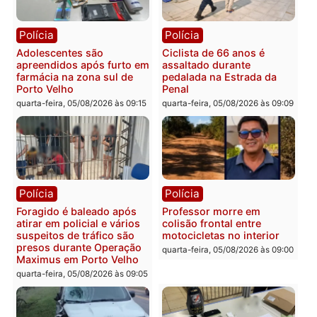
Rondônia
Médicos são investigados
por suspeita de receber
salário sem cumprir carga
Polícia
horária em RO
Operação Contemplados
quarta-feira, 05/08/2026 às 12:25
cumpre mandados e
prende investigado por
fraude na falsa oferta de
financiamentos
quarta-feira, 05/08/2026 às 12:
Polícia
Polícia
Adolescentes são
Ciclista de 66 anos é