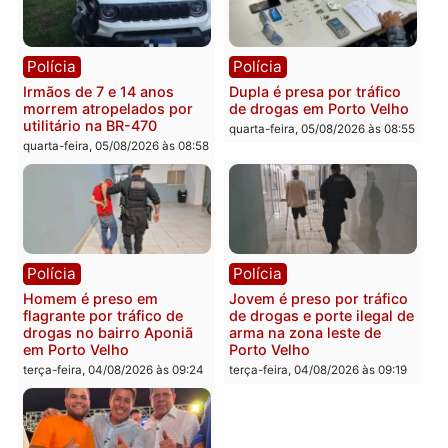
apreendidos após furto em
assaltado durante
farmácia na zona sul de
pedalada na Estrada da
Porto Velho
Penal
quarta-feira, 05/08/2026 às 09:15
quarta-feira, 05/08/2026 às 09
Polícia
Polícia
Foragido é baleado após
Professor morre em
atirar em policial e vários
colisão frontal entre
suspeitos de tráfico são
motocicletas no interior
presos durante Operação
quarta-feira, 05/08/2026 às 09
Maximus em Porto Velho
quarta-feira, 05/08/2026 às 09:05