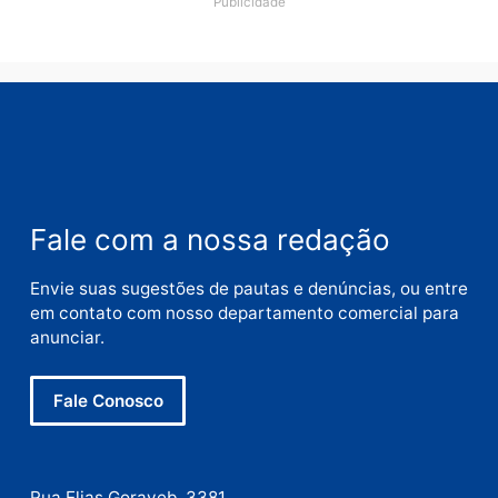
Nome
E-
mail
Site
Este site utiliza o Akismet para reduzir spam.
Saiba
como seus dados em comentários são processados
.