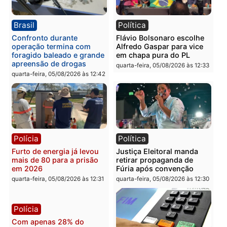
Política
Polícia
Violência domina o debate
O dinheiro do crime: PF
eleitoral e segurança vira
apreende R$ 2 milhões 
principal arma dos
Porto Velho e expõe
candidatos ao Governo de
esquema milionário de
Rondônia
lavagem
quarta-feira, 05/08/2026 às 12:48
quarta-feira, 05/08/2026 às 12:
Brasil
Política
Confronto durante
Flávio Bolsonaro escolhe
operação termina com
Alfredo Gaspar para vice
foragido baleado e grande
em chapa pura do PL
apreensão de drogas
quarta-feira, 05/08/2026 às 12:
quarta-feira, 05/08/2026 às 12:42