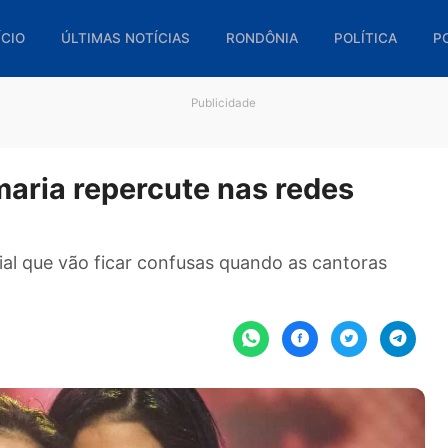
🏠 INÍCIO
ÚLTIMAS NOTÍCIAS
RONDÔNIA
POL
Publicidade
 Simaria repercute nas redes
social que vão ficar confusas quando as cant