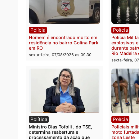
Polícia
Políc
Polícia Federal apreende 400
Casal
quilos de drogas e prende
de 72 
motorista em RO
escon
Velho
sexta-feira, 07/08/2026 às 09:40
sexta-
Polícia
Políc
Homem é encontrado morto em
Políci
residência no bairro Colina Park
explo
em RO
durant
Rio M
sexta-feira, 07/08/2026 às 09:30