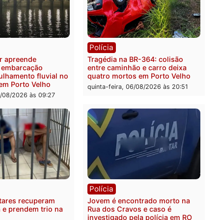
ia
Polícia
 é preso pela PRF com mais
Polícia Civil deflagra ope
quilos de mercúrio
contra facção criminosa 
didos em estepe em Porto
atacava provedores de int
em Rondônia
feira, 07/08/2026 às 09:38
sexta-feira, 07/08/2026 às 0
ia
Polícia
a Militar apreende
Tragédia na BR-364: colis
sivos e embarcação
entre caminhão e carro de
e patrulhamento fluvial no
quatro mortos em Porto V
adeira em Porto Velho
quinta-feira, 06/08/2026 às 2