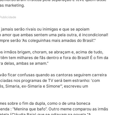
imaria nesta quinta-feira (18) repercutiu entre os fãs 
nautas demonstraram tristeza pela separação e teve qu
ra apenas marketing.
Publicidade
irmãs jamais serão rivais ou inimigas e que se apoiam
r que o amor que ambas sentem uma pela outra, é incon
as sempre serão ‘As coleguinhas mais amadas do Brasil’
todos os irmãos brigam, choram, se abraçam e, acima de
Vocês têm tem milhares de fãs dentro e fora do Brasil! É
 carreira delas, ambas se amam.”
 que vão ficar confusas quando as cantoras seguirem 
rem anunciadas nos programas de TV será bem estranho: