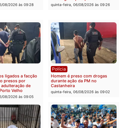
feira, 07/08/2026 às 09:27
ia
Polícia
ais militares recuperam
Jovem é encontrado mort
urtada e prendem trio na
Rua dos Cravos e caso é
Leste
investigado pela polícia 
-feira, 06/08/2026 às 09:28
quinta-feira, 06/08/2026 às 