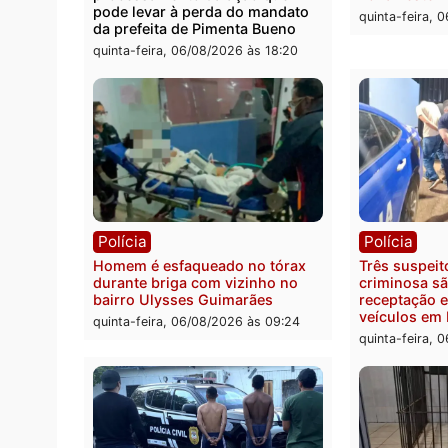
sexta-
Política
Políc
Ministro Dias Tofolli , do TSE,
Polici
determina reabertura e
moto f
processamento da ação que
zona 
pode levar à perda do mandato
quinta
da prefeita de Pimenta Bueno
quinta-feira, 06/08/2026 às 18:20