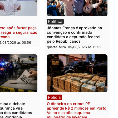
ia
Polícia
uspeitos ligados a facção
Homem é preso com drog
nosa são presos por
durante ação da PM no
ação e adulteração de
Castanheira
los em Porto Velho
quinta-feira, 06/08/2026 às 
-feira, 06/08/2026 às 09:05
ia
Política