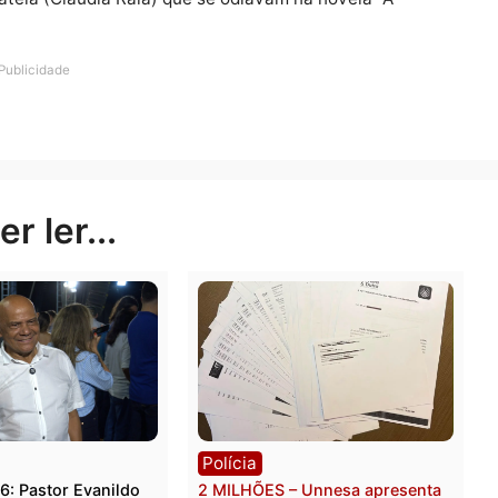
om vocês, Simaria, ex-Simaria e Simone'”, escreveu um
ram memes sobre o fim da dupla, como o de uma boneca
 a legenda : “Menina que bafo”. Outro meme comparou
ar) e Donatela (Cláudia Raia) que se odiavam na novela “A
Publicidade
rer ler...