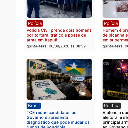
Polícia
Políc
Homem é esfaqueado no tórax
Três s
durante briga com vizinho no
crimi
bairro Ulysses Guimarães
recept
veícu
quinta-feira, 06/08/2026 às 09:24
quinta
Polícia
Políc