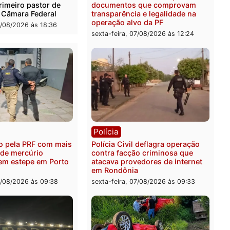
ica
Polícia
es 2026: Pastor Evanildo
2 MILHÕES – Unnesa apre
er o primeiro pastor de
documentos que compro
nia na Câmara Federal
transparência e legalidad
operação alvo da PF
feira, 07/08/2026 às 18:36
sexta-feira, 07/08/2026 às 1