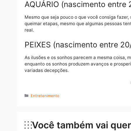
É assim.
SAGITÁRIO (nascimento en
Aquilo que serviria como advertência para
se abstiverem de arrumar encrenca, para s
CAPRICÓRNIO (nascimento
Você pode ter a alma congestionada de prob
não há de servir de argumento para descon
AQUÁRIO (nascimento entr
Mesmo que seja pouco o que você consiga fa
queimar etapas, mesmo que algumas pessoas
real.