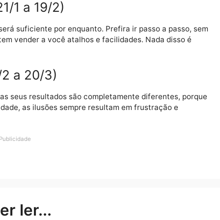
tre 22/11 a 21/12)
 as pessoas se acomodarem na situação em que se enc
ua alma significa um chamado a se lançar a novas avent
 entre 22/12 a 20/1)
lemas e isso consumir boa parte de sua vitalidade, mas
siderar que ao seu lado há também gente precisando de
e 21/1 a 19/2)
zer, será suficiente por enquanto. Prefira ir passo a p
 tentem vender a você atalhos e facilidades. Nada di