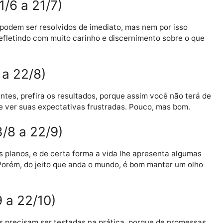
e 21/5 a 20/6)
m sempre são as mais confiáveis também, muito pelo con
 que a maior parte das pessoas só busca se dar bem, e
 21/6 a 21/7)
 não podem ser resolvidos de imediato, mas nem por i
inuar refletindo com muito carinho e discernimento sob
2/7 a 22/8)
 atraentes, prefira os resultados, porque assim você nã
ncia de ver suas expectativas frustradas. Pouco, mas 