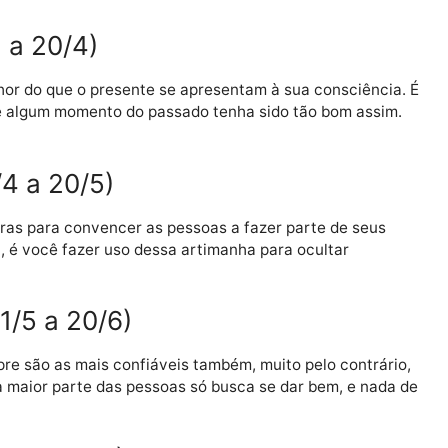
ar essa aproximação até que nós, por livre e espontâne
a de um mundo à parte e nos integremos ao corpo cósm
 nossa prioridade, continuaremos errando, pessoal e
21/3 a 20/4)
o melhor do que o presente se apresentam à sua consci
com que algum momento do passado tenha sido tão bom 
21/4 a 20/5)
sedutoras para convencer as pessoas a fazer parte de 
egativa, é você fazer uso dessa artimanha para ocultar