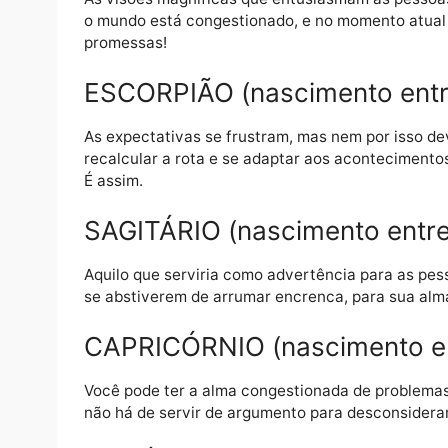
VIRGEM (nascimento entre
Ideal seria que as pessoas colaborassem co
que, potencialmente, seriam as certas para
atento.
LIBRA (nascimento entre 
As visões magníficas que entusiasmam as p
o mundo está congestionado, e no momento
promessas!
ESCORPIÃO (nascimento en
As expectativas se frustram, mas nem por i
recalcular a rota e se adaptar aos acontec