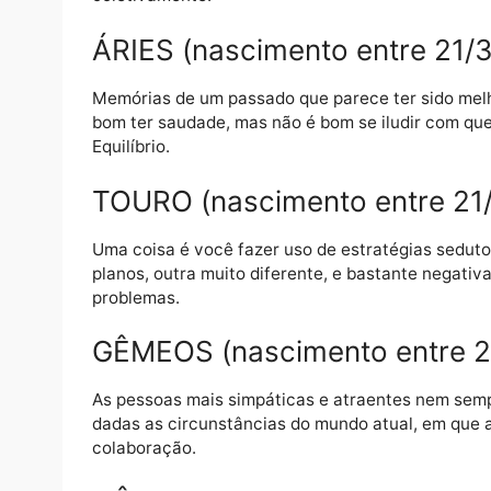
tem ao seu favor a eternidade para continu
escolha, decidamos parar com essa fantasi
qual exercemos uma pequena função.
Enquanto não fizermos dessa aproximação a
coletivamente.
ÁRIES (nascimento entre 
Memórias de um passado que parece ter sid
bom ter saudade, mas não é bom se iludir 
Equilíbrio.
TOURO (nascimento entre 
Uma coisa é você fazer uso de estratégias 
planos, outra muito diferente, e bastante n