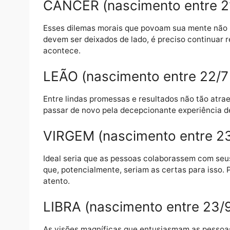
problemas.
GÊMEOS (nascimento entr
As pessoas mais simpáticas e atraentes ne
dadas as circunstâncias do mundo atual, em
colaboração.
CÂNCER (nascimento entre
Esses dilemas morais que povoam sua mente
devem ser deixados de lado, é preciso cont
acontece.
LEÃO (nascimento entre 2
Entre lindas promessas e resultados não tão
passar de novo pela decepcionante experiê