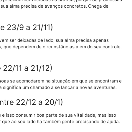
 23/8 a 22/9)
m seus planos, e de certa forma a vida lhe apresenta 
 isso. Porém, do jeito que anda o mundo, é bom manter 
23/9 a 22/10)
essoas precisam ser testadas na prática, porque de p
 atual sua alma precisa de avanços concretos. Chega 
tre 23/9 a 21/11)
sso devem ser deixadas de lado, sua alma precisa apen
imentos, que dependem de circunstâncias além do seu c