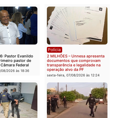
 20/2 a 20/3)
isa, mas seus resultados são completamente diferente
speridade, as ilusões sempre resultam em frustração 
Publicidade
rer ler...