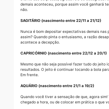
LIBRA (nascimento entre 23/9 a 22/10)
É bom flertar, é bom viver situações de a
momento mágico faz com que sua alma encon
posicionar direito.
ESCORPIÃO (nascimento entre 23/10 a 21/
Diante das surpresas, agradáveis ou desagr
demais aconteceu, porque assim você ganha
não.
SAGITÁRIO (nascimento entre 22/11 a 21/1
Nunca é bom depositar expectativas demais
assim? Quando pinta o entusiasmo, a razão
acontece a decepção.