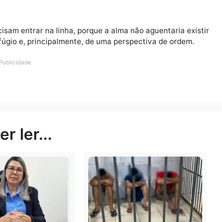
20/1)
eito ideal, ainda assim você não vai passar mal com os
ola para frente sem se apegar demais aos resultados im
sim! Tudo foi entendido e tudo faz sentido, pois bem, t
que você sabe, ou virar a página e investigar tudo de n
 precisam entrar na linha, porque a alma não aguentari
a de refúgio e, principalmente, de uma perspectiva de o
Publicidade