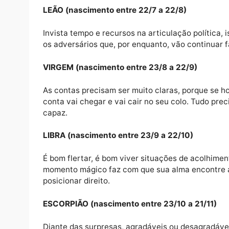
Divisão de tarefas.
CÂNCER (nascimento entre 21/6 a 21/7)
Enquanto você joga para a plateia, fazend
tempo para continuar amadurecendo seus p
seus movimentos.
LEÃO (nascimento entre 22/7 a 22/8)
Invista tempo e recursos na articulação polí
os adversários que, por enquanto, vão cont
VIRGEM (nascimento entre 23/8 a 22/9)
As contas precisam ser muito claras, porque
conta vai chegar e vai cair no seu colo. T
capaz.