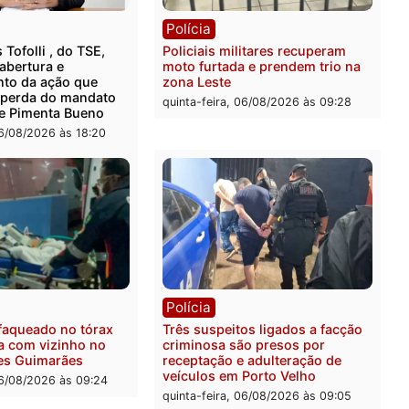
rer ler...
ica
Polícia
ro Dias Tofolli , do TSE,
Policiais militares recupe
ina reabertura e
moto furtada e prendem t