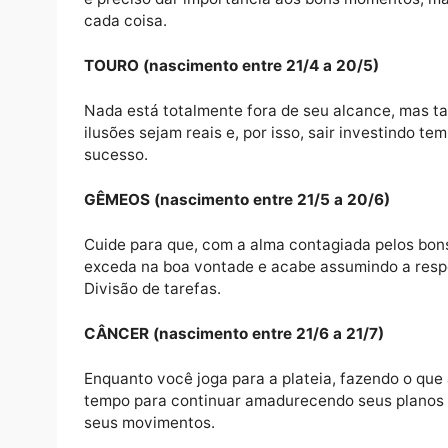
infinito e infinitesimal.
ÁRIES (nascimento entre 21/3 a 20/4)
A boa energia que circula entre as pessoas 
é preciso dar importância aos bons momento
cada coisa.
TOURO (nascimento entre 21/4 a 20/5)
Nada está totalmente fora de seu alcance,
ilusões sejam reais e, por isso, sair inves
sucesso.
GÊMEOS (nascimento entre 21/5 a 20/6)
Cuide para que, com a alma contagiada pel
exceda na boa vontade e acabe assumindo a