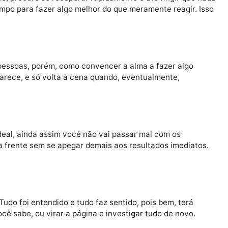
colhimento, mesmo que não deem em nada além disso. U
tre a ponta solta que faltava para compreender tudo 
11)
adáveis, procure se recuperar rapidamente e até fingir
rá tempo para fazer algo melhor do que meramente rea
2)
 nas pessoas, porém, como convencer a alma a fazer a
 desaparece, e só volta à cena quando, eventualmente,