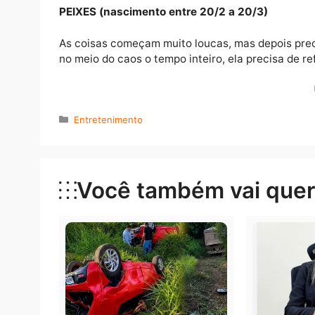
CAPRICÓRNIO (nascimento entre 22/12 a 
Mesmo que não seja possível fazer tudo do j
resultados. O jeito é continuar tocando a b
Em frente.
AQUÁRIO (nascimento entre 21/1 a 19/2)
Quando você tiver a sensação de que, agora 
chegado a hora, ou de colocar em prática o 
PEIXES (nascimento entre 20/2 a 20/3)
As coisas começam muito loucas, mas depois
no meio do caos o tempo inteiro, ela precis