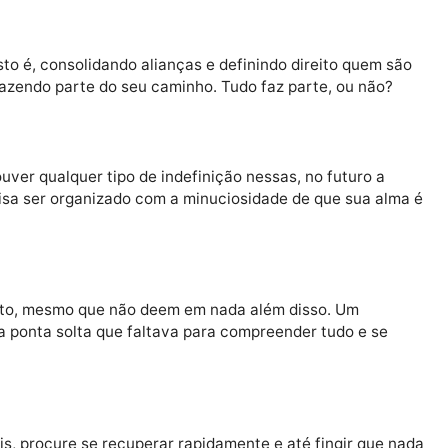
o o que as pessoas esperam que você faça, tome també
lanos em silêncio, sem que ninguém, ninguém mesmo, s
tica, isto é, consolidando alianças e definindo direito 
inuar fazendo parte do seu caminho. Tudo faz parte, ou
 se houver qualquer tipo de indefinição nessas, no futu
udo precisa ser organizado com a minuciosidade de que s