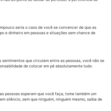
não há de ser deixada de lado como algo sem valor, ao c
s, mas não ao ponto de deixar de perceber a pertinênc
 mas tampouco seria o caso de você se convencer de q
tindo tempo e dinheiro em pessoas e situações sem chanc
os bons sentimentos que circulam entre as pessoas, vo
 responsabilidade de colocar em pé absolutamente tu