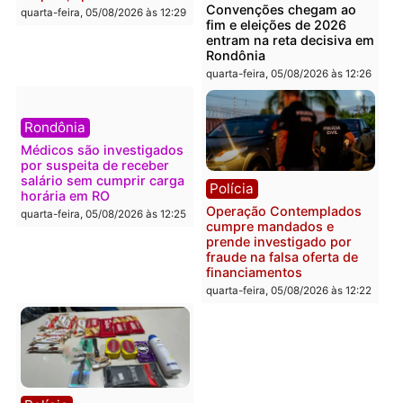
Brasil
Política
Confronto durante
Flávio Bolsonaro escolhe
operação termina com
Alfredo Gaspar para vice
foragido baleado e grande
em chapa pura do PL
apreensão de drogas
quarta-feira, 05/08/2026 às 12:
quarta-feira, 05/08/2026 às 12:42
Polícia
Política
Furto de energia já levou
Justiça Eleitoral manda
mais de 80 para a prisão
retirar propaganda de
em 2026
Fúria após convenção
quarta-feira, 05/08/2026 às 12:31
quarta-feira, 05/08/2026 às 12: