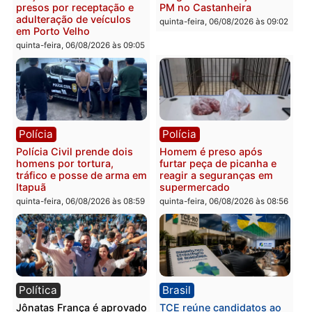
quinta-feira, 06/08/2026 às 18:20
Polícia
Polícia
Jovem é encontrado morto
Homem é esfaqueado no
na Rua dos Cravos e caso
tórax durante briga com
é investigado pela polícia
vizinho no bairro Ulysse
em RO
Guimarães
quinta-feira, 06/08/2026 às 09:26
quinta-feira, 06/08/2026 às 09
Polícia
Polícia
Três suspeitos ligados a
Homem é preso com
facção criminosa são
drogas durante ação da