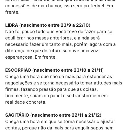
LEÃO
(
nascimento entre 22/7 a 22/8
)
Você andou carregando tudo sobre suas costas e iss
foi necessário, por um tempo. A partir de agora o
assunto será encontrar as pessoas certas para você
delegar funções e poder, assim, se dedicar apenas a
certos assuntos.
VIRGEM
(
nascimento entre 23/8 a 22/9
)
Continuar em estado de conflito não seria positivo 
muito menos beneficiaria qualquer uma das partes
envolvidas. Portanto, ainda que você tenha de fazer
concessões de mau humor, isso será preferível. Em
frente.
LIBRA
(
nascimento entre 23/9 a 22/10
)
Não foi pouco tudo que você teve de fazer para se
equilibrar nos meses anteriores, e ainda será
necessário fazer um tanto mais, porém, agora com a
diferença de que do futuro se ouve uma voz