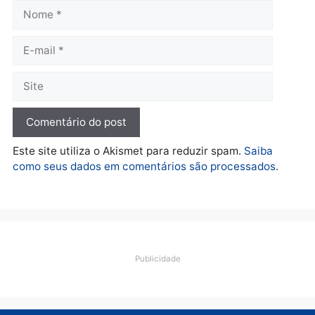
fraude na falsa oferta de
financiamentos
quarta-feira, 05/08/2026 às 12:
Polícia
Adolescentes são
apreendidos após furto em
farmácia na zona sul de
Porto Velho
quarta-feira, 05/08/2026 às 09:15
Deixe um comentário