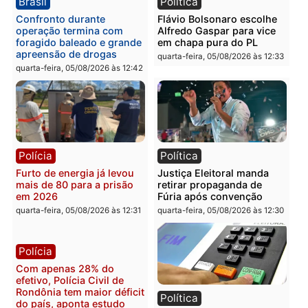
Política
Brasil
Jônatas França é aprovado
TCE reúne candidatos a
na convenção e
Governo e apresenta
confirmado candidato a
diagnóstico que pode
deputado federal pelo
mudar os rumos de
Republicanos
Rondônia
quarta-feira, 05/08/2026 às 15:52
quarta-feira, 05/08/2026 às 12:
Política
Polícia
Violência domina o debate
O dinheiro do crime: PF
eleitoral e segurança vira
apreende R$ 2 milhões 
principal arma dos
Porto Velho e expõe
candidatos ao Governo de
esquema milionário de
Rondônia
lavagem
quarta-feira, 05/08/2026 às 12:48
quarta-feira, 05/08/2026 às 12: