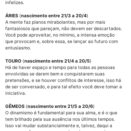
E mais importante do que tudo, os relacionamentos
não podem ser uma diminuição da liberdade para as
pessoas envolvidas, porque senão, em vez de
constituírem uma unidade de força para elas, a
transformam na prisão doméstica que as tornará
infelizes.
ÁRIES
(
nascimento entre 21/3 a 20/4
)
A mente faz planos mirabolantes, mas por mais
fantasiosos que pareçam, não devem ser descartado
Você pode aproveitar, no mínimo, a intensa emoção
que provocam e, sobre essa, se lançar ao futuro com
entusiasmo.
TOURO
(
nascimento entre 21/4 a 20/5
)
Há de haver espaço e tempo para todas as pessoas
envolvidas se darem bem e conquistarem suas