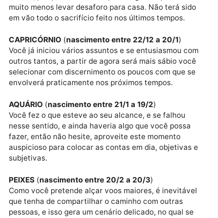
esperançosa. Em frente.
ESCORPIÃO
(
nascimento entre 23/10 a 21/11
)
Chega uma hora que não dá mais para estender as
negociações e se torna necessário tomar atitudes m
firmes, fazendo pressão para que as coisas,
finalmente, saiam do papel e se transformem em
realidade concreta.
SAGITÁRIO
(
nascimento entre 22/11 a 21/12
)
Chega uma hora em que se torna necessário ajustar
contas, porque não dá mais para engolir sapos nem
muito menos levar desaforo para casa. Não terá sido
em vão todo o sacrifício feito nos últimos tempos.
CAPRICÓRNIO
(
nascimento entre 22/12 a 20/1
)
Você já iniciou vários assuntos e se entusiasmou co
outros tantos, a partir de agora será mais sábio você