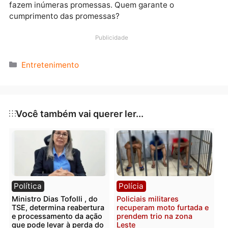
selecionar com discernimento os poucos com que se
envolverá praticamente nos próximos tempos.
AQUÁRIO
(
nascimento entre 21/1 a 19/2
)
Você fez o que esteve ao seu alcance, e se falhou
nesse sentido, e ainda haveria algo que você possa
fazer, então não hesite, aproveite este momento
auspicioso para colocar as contas em dia, objetivas 
subjetivas.
PEIXES
(
nascimento entre 20/2 a 20/3
)
Como você pretende alçar voos maiores, é inevitáve
que tenha de compartilhar o caminho com outras
pessoas, e isso gera um cenário delicado, no qual se
fazem inúmeras promessas. Quem garante o
cumprimento das promessas?
Publicidade