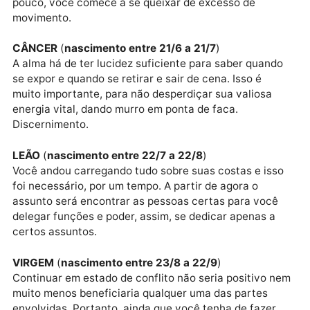
pretensões, e se houver conflitos de interesse, isso 
de ser conversado, e para tal efeito você deve tomar
iniciativa.
GÊMEOS
(
nascimento entre 21/5 a 20/6
)
O dinamismo é fundamental para sua alma, e é o que
tem brilhado pela sua ausência nos últimos tempos.
Isso vai mudar substancialmente e, talvez, daqui a
pouco, você comece a se queixar de excesso de
movimento.
CÂNCER
(
nascimento entre 21/6 a 21/7
)
A alma há de ter lucidez suficiente para saber quand
se expor e quando se retirar e sair de cena. Isso é
muito importante, para não desperdiçar sua valiosa
energia vital, dando murro em ponta de faca.
Discernimento.