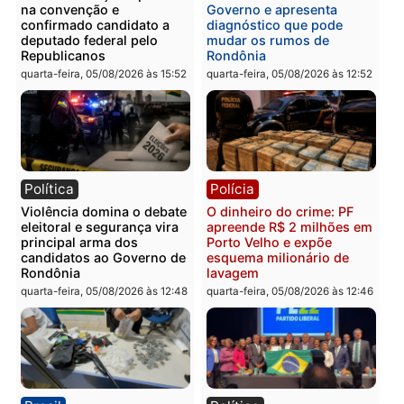
presos por receptação e
PM no Castanheira
adulteração de veículos
quinta-feira, 06/08/2026 às 09:
em Porto Velho
quinta-feira, 06/08/2026 às 09:05
Polícia
Polícia
Polícia Civil prende dois
Homem é preso após
homens por tortura,
furtar peça de picanha e
tráfico e posse de arma em
reagir a seguranças em
Itapuã
supermercado
quinta-feira, 06/08/2026 às 08:59
quinta-feira, 06/08/2026 às 08: