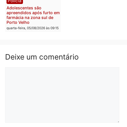
Polícia
Com apenas 28% do
efetivo, Polícia Civil de
Rondônia tem maior déficit
Política
do país, aponta estudo
Convenções chegam ao
quarta-feira, 05/08/2026 às 12:29
fim e eleições de 2026
entram na reta decisiva 
Rondônia
quarta-feira, 05/08/2026 às 12:
Rondônia
Médicos são investigados
por suspeita de receber
salário sem cumprir carga
Polícia
horária em RO
Operação Contemplados
quarta-feira, 05/08/2026 às 12:25
cumpre mandados e
prende investigado por