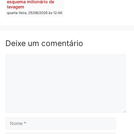
Polícia
Política
Homem é preso após
Jônatas França é aprova
furtar peça de picanha e
na convenção e
reagir a seguranças em
confirmado candidato a
supermercado
deputado federal pelo
Republicanos
quinta-feira, 06/08/2026 às 08:56
quarta-feira, 05/08/2026 às 15:
Brasil
Política
TCE reúne candidatos ao
Violência domina o deba
Governo e apresenta
eleitoral e segurança vir