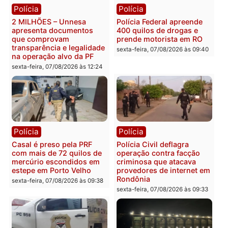
Você também vai querer ler...
Política
Política
Marcos Rogério apresenta
Eleições 2026: Pastor
Plano de Governo com
Evanildo pode ser o
228 projetos, metas
primeiro pastor de
públicas e
Rondônia na Câmara
acompanhamento de
Federal
resultados
sexta-feira, 07/08/2026 às 18:3
sexta-feira, 07/08/2026 às 18:49