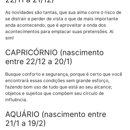
serenidade.
ESCORPIÃO (nascimento entre
23/9 a 21/11)
Os ingredientes estão todos aí, porém, esparsos e
desconexos, e você terá de se dedicar a amarrar tod
as pontas soltas para que esses ingredientes
trabalhem a favor de suas pretensões. É trabalhoso,
mas compensa.
SAGITÁRIO (nascimento entre
22/11 a 21/12)
As novidades são tantas, que sua alma corre o risco 
se distrair e perder de vista o que de mais important
anda acontecendo, que é aproveitar a onda dos