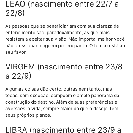
CÂNCER (nascimento entre 21
a 21/7)
Continue em frente com confiança, apesar de não
haver nada, no cenário atual do mundo, que legitime
esse estado de confiança. A confiança é uma decisã
íntima, que se contrapõe ao império das
circunstâncias.
LEÃO (nascimento entre 22/7 a
22/8)
As pessoas que se beneficiariam com sua clareza de
entendimento são, paradoxalmente, as que mais
resistem a aceitar sua visão. Não importa, melhor v
não pressionar ninguém por enquanto. O tempo está
seu favor.