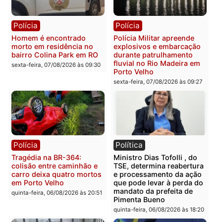
Polícia
Polícia
2 MILHÕES – Unnesa
Polícia Federal apreende
apresenta documentos
400 quilos de drogas e
que comprovam
prende motorista em RO
transparência e legalidade
sexta-feira, 07/08/2026 às 09:
na operação alvo da PF
sexta-feira, 07/08/2026 às 12:24
Polícia
Polícia
Casal é preso pela PRF
Polícia Civil deflagra
com mais de 72 quilos de
operação contra facção
mercúrio escondidos em
criminosa que atacava
estepe em Porto Velho
provedores de internet 
Rondônia
sexta-feira, 07/08/2026 às 09:38