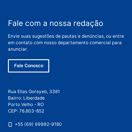
Deixe um comentário
Comentário
Nome
E-
mail
Site