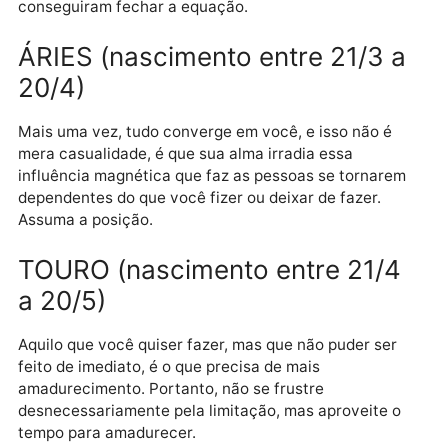
Enquanto a vergonha pesa porque rompe nosso
coração também buscamos alguém que nos apoie e
brinde com conforto para aliviar essa pena, mas, co
se conserta um coração que se rompeu? Nem
Shakespeare nem Dostoievsky, com todo o gênio,
conseguiram fechar a equação.
ÁRIES (nascimento entre 21/3 
20/4)
Mais uma vez, tudo converge em você, e isso não é
mera casualidade, é que sua alma irradia essa
influência magnética que faz as pessoas se tornare
dependentes do que você fizer ou deixar de fazer.
Assuma a posição.