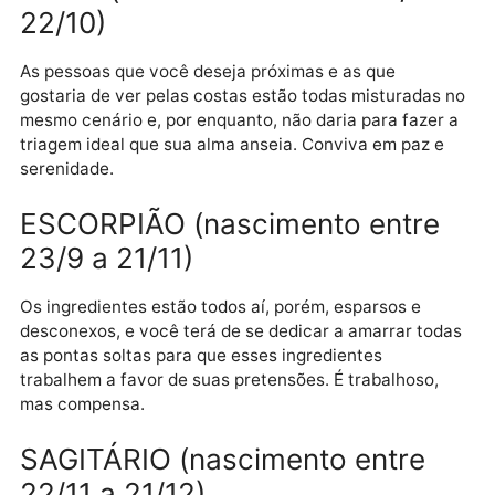
VIRGEM (nascimento entre 23/
a 22/9)
Algumas coisas dão certo, outras nem tanto, mas
todas, sem exceção, compõem o amplo panorama da
construção do destino. Além de suas preferências e
aversões, a vida, sempre maior do que o desejo, tem
seus próprios planos.
LIBRA (nascimento entre 23/9 
22/10)
As pessoas que você deseja próximas e as que
gostaria de ver pelas costas estão todas misturadas
mesmo cenário e, por enquanto, não daria para fazer
triagem ideal que sua alma anseia. Conviva em paz e