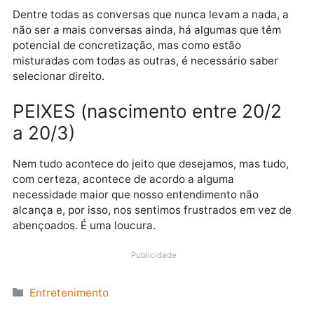
acontecimentos para emplacar suas pretensões. Aí
sim!
CAPRICÓRNIO (nascimento
entre 22/12 a 20/1)
Busque conforto e segurança, porque é certo que v
encontrará essas condições sem grande esforço,
fazendo bom uso de tudo que está ao seu alcance;
objetos e sujeitos que compõem seu círculo de
influência.
AQUÁRIO (nascimento entre
21/1 a 19/2)
Dentre todas as conversas que nunca levam a nada,
não ser a mais conversas ainda, há algumas que têm