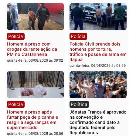
Tragédia na BR-364:
Ministro Dias Tofolli , do
colisão entre caminhão e
TSE, determina reabertu
carro deixa quatro mortos
e processamento da açã
em Porto Velho
que pode levar à perda d
mandato da prefeita de
quinta-feira, 06/08/2026 às 20:51
Pimenta Bueno
quinta-feira, 06/08/2026 às 18:
Polícia
Polícia
Policiais militares
Jovem é encontrado mor
recuperam moto furtada e
na Rua dos Cravos e cas
prendem trio na zona
é investigado pela políci
Leste
em RO
quinta-feira, 06/08/2026 às 09:28
quinta-feira, 06/08/2026 às 09: