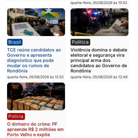
Polícia
Polícia
Homem é esfaqueado no
Três suspeitos ligados a
tórax durante briga com
facção criminosa são
vizinho no bairro Ulysses
presos por receptação e
Guimarães
adulteração de veículos
em Porto Velho
quinta-feira, 06/08/2026 às 09:24
quinta-feira, 06/08/2026 às 09:
Polícia
Polícia
Homem é preso com
Polícia Civil prende dois
drogas durante ação da
homens por tortura,
PM no Castanheira
tráfico e posse de arma 
Itapuã
quinta-feira, 06/08/2026 às 09:02
quinta-feira, 06/08/2026 às 08: