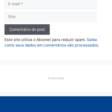
diagnóstico que pode
principal arma dos
mudar os rumos de
candidatos ao Governo 
Rondônia
Rondônia
quarta-feira, 05/08/2026 às 12:52
quarta-feira, 05/08/2026 às 12:
Polícia
O dinheiro do crime: PF
apreende R$ 2 milhões em
Porto Velho e expõe
esquema milionário de
lavagem
quarta-feira, 05/08/2026 às 12:46