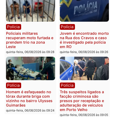
sexta-feira, 07/08/2026 às 09:3
Polícia
Polícia
Homem é encontrado
Polícia Militar apreende
morto em residência no
explosivos e embarcaçã
bairro Colina Park em RO
durante patrulhamento
fluvial no Rio Madeira e
sexta-feira, 07/08/2026 às 09:30
Porto Velho
sexta-feira, 07/08/2026 às 09:2
Polícia
Política