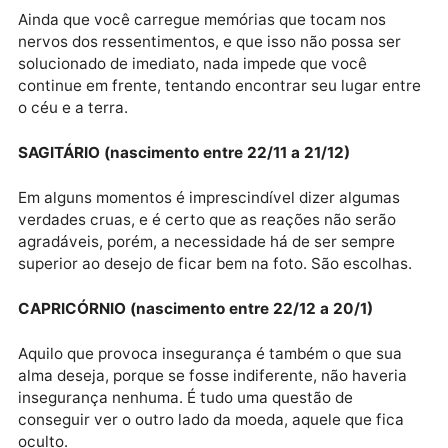
banalidades.
LIBRA (nascimento entre 23/9 a 22/10)
As aspirações são nobres e dignas, mas você, mesm
assim, vai ter de lidar com pessoas que são o oposto
dessas virtudes. A vida na Terra é assim mesmo, anj
e demônios se acotovelam na mesma mesa de
negociação.
ESCORPIÃO (nascimento entre 23/9 a 21/11)
Ainda que você carregue memórias que tocam nos
nervos dos ressentimentos, e que isso não possa ser
solucionado de imediato, nada impede que você
continue em frente, tentando encontrar seu lugar en
o céu e a terra.