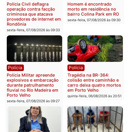
Você também vai querer ler...
Polícia
Polícia
Polícia Federal apreende
Casal é preso pela PRF
400 quilos de drogas e
com mais de 72 quilos d
prende motorista em RO
mercúrio escondidos em
estepe em Porto Velho
sexta-feira, 07/08/2026 às 09:40
sexta-feira, 07/08/2026 às 09:3
Polícia
Polícia