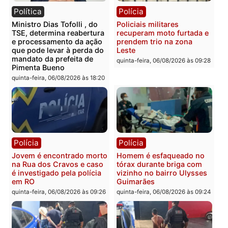
Polícia Civil deflagra
Homem é encontrado
operação contra facção
morto em residência no
criminosa que atacava
bairro Colina Park em R
provedores de internet em
sexta-feira, 07/08/2026 às 09:3
Rondônia
sexta-feira, 07/08/2026 às 09:33
Polícia
Polícia
Polícia Militar apreende
Tragédia na BR-364:
explosivos e embarcação
colisão entre caminhão e
durante patrulhamento
carro deixa quatro mort
fluvial no Rio Madeira em
em Porto Velho
Porto Velho
quinta-feira, 06/08/2026 às 20:
sexta-feira, 07/08/2026 às 09:27