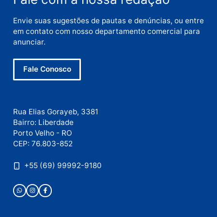
Nome
E-
mail
Site
Este site utiliza o Akismet para reduzir spam.
Saiba
como seus dados em comentários são processados
.