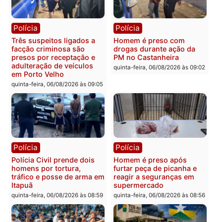
Política
Polícia
Ministro Dias Tofolli , do
Policiais militares
TSE, determina reabertura
recuperam moto furtada 
e processamento da ação
prendem trio na zona
que pode levar à perda do
Leste
mandato da prefeita de
quinta-feira, 06/08/2026 às 09:
Pimenta Bueno
quinta-feira, 06/08/2026 às 18:20
Polícia
Polícia
Jovem é encontrado morto
Homem é esfaqueado no
na Rua dos Cravos e caso
tórax durante briga com
é investigado pela polícia
vizinho no bairro Ulysse
em RO
Guimarães