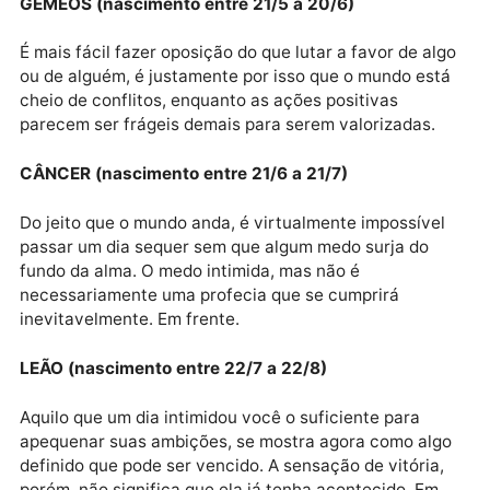
TOURO (nascimento entre 21/4 a 20/5)
Em alguns momentos parece que tudo que acontece
que sua alma precisa administrar, que tudo seria are
demais para você carregar no seu pequeno caminhã
Parece, mas não é assim, largue mão de dar bola à s
mente.
GÊMEOS (nascimento entre 21/5 a 20/6)
É mais fácil fazer oposição do que lutar a favor de al
ou de alguém, é justamente por isso que o mundo es
cheio de conflitos, enquanto as ações positivas
parecem ser frágeis demais para serem valorizadas.
CÂNCER (nascimento entre 21/6 a 21/7)
Do jeito que o mundo anda, é virtualmente impossíve