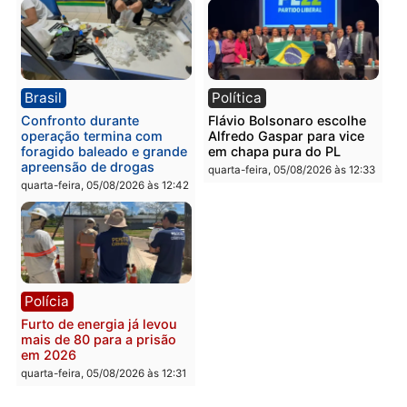
Polícia Civil prende dois
Homem é preso após
homens por tortura,
furtar peça de picanha e
tráfico e posse de arma em
reagir a seguranças em
Itapuã
supermercado
quinta-feira, 06/08/2026 às 08:59
quinta-feira, 06/08/2026 às 08:
Política
Brasil
Jônatas França é aprovado
TCE reúne candidatos a
na convenção e
Governo e apresenta
confirmado candidato a
diagnóstico que pode
deputado federal pelo
mudar os rumos de
Republicanos
Rondônia
quarta-feira, 05/08/2026 às 15:52
quarta-feira, 05/08/2026 às 12: