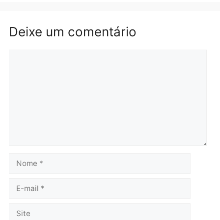
Política
Polícia
Violência domina o debate
O dinheiro do crime: PF
eleitoral e segurança vira
apreende R$ 2 milhões 
principal arma dos
Porto Velho e expõe
candidatos ao Governo de
esquema milionário de
Rondônia
lavagem
quarta-feira, 05/08/2026 às 12:48
quarta-feira, 05/08/2026 às 12:
Brasil
Política
Confronto durante
Flávio Bolsonaro escolhe
operação termina com
Alfredo Gaspar para vice
foragido baleado e grande
em chapa pura do PL
apreensão de drogas
quarta-feira, 05/08/2026 às 12:
quarta-feira, 05/08/2026 às 12:42