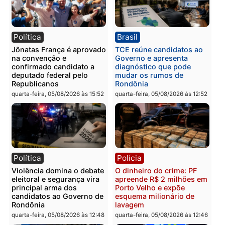
quinta-feira, 06/08/2026 às 09:26
quinta-feira, 06/08/2026 às 09
Polícia
Polícia
Três suspeitos ligados a
Homem é preso com
facção criminosa são
drogas durante ação da
presos por receptação e
PM no Castanheira
adulteração de veículos
quinta-feira, 06/08/2026 às 09:
em Porto Velho
quinta-feira, 06/08/2026 às 09:05
Polícia
Polícia