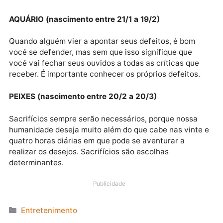
SAGITÁRIO (nascimento entre 22/11 a 21/12)
Em alguns momentos é imprescindível dizer algumas
verdades cruas, e é certo que as reações não serão
agradáveis, porém, a necessidade há de ser sempre
superior ao desejo de ficar bem na foto. São escolha
CAPRICÓRNIO (nascimento entre 22/12 a 20/1)
Aquilo que provoca insegurança é também o que sua
alma deseja, porque se fosse indiferente, não haveri
insegurança nenhuma. É tudo uma questão de
conseguir ver o outro lado da moeda, aquele que fic
oculto.
AQUÁRIO (nascimento entre 21/1 a 19/2)
Quando alguém vier a apontar seus defeitos, é bom