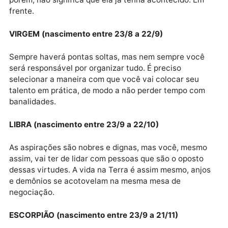
passar um dia sequer sem que algum medo surja do
fundo da alma. O medo intimida, mas não é
necessariamente uma profecia que se cumprirá
inevitavelmente. Em frente.
LEÃO (nascimento entre 22/7 a 22/8)
Aquilo que um dia intimidou você o suficiente para
apequenar suas ambições, se mostra agora como al
definido que pode ser vencido. A sensação de vitória
porém, não significa que ela já tenha acontecido. Em
frente.
VIRGEM (nascimento entre 23/8 a 22/9)
Sempre haverá pontas soltas, mas nem sempre você
será responsável por organizar tudo. É preciso
selecionar a maneira com que você vai colocar seu
talento em prática, de modo a não perder tempo com