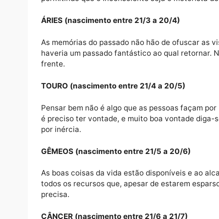
Se não houvesse Consciência, o Inconscient
perspectiva de desenvolvimento de uma tera
depende inteiramente da atuação da Consci
Fica sabendo então, que se não te ergues e 
permitindo que o Inconsciente seja o motori
ÁRIES (nascimento entre 21/3 a 20/4)
As memórias do passado não hão de ofuscar 
haveria um passado fantástico ao qual retor
frente.
TOURO (nascimento entre 21/4 a 20/5)
Pensar bem não é algo que as pessoas faça
é preciso ter vontade, e muito boa vontad
por inércia.