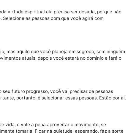
 ao alcance da mão, porque resultariam de você fazer b
esparsos e desconexos, ainda assim proveem tudo que 
omo toda virtude espiritual ela precisa ser dosada, por
erdício. Selecione as pessoas com que você agirá com
gerúndio, mas aquilo que você planeja em segredo, se
s os movimentos atuais, depois você estará no domínio e