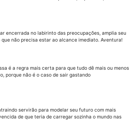
eito do seu futuro progresso, você vai precisar de pes
 importante, portanto, é selecionar essas pessoas. Estã
tivas de vida, e vale a pena aproveitar o movimento, se
 normalmente tomaria. Ficar na quietude, esperando, faz
1)
de ficar encerrada no labirinto das preocupações, amp
m futuro que não precisa estar ao alcance imediato. Aven
2)