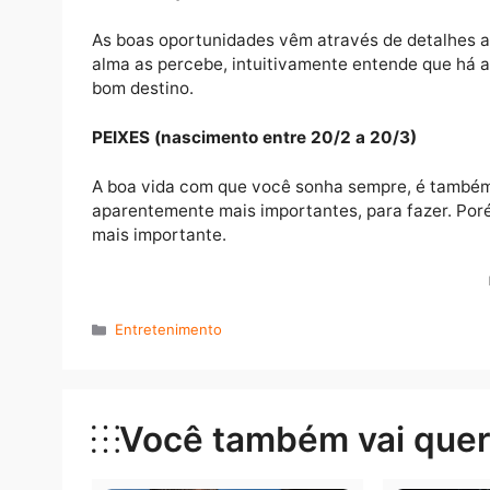
Para ganhar dinheiro é preciso investir din
certo. O investimento, porém, precisa ser 
indiscriminadamente.
CAPRICÓRNIO (nascimento entre 22/12 a 
As boas e generosas pessoas que sua alma 
facilidade, porque até agora sua alma esta
costas.
AQUÁRIO (nascimento entre 21/1 a 19/2)
As boas oportunidades vêm através de det
alma as percebe, intuitivamente entende qu
bom destino.
PEIXES (nascimento entre 20/2 a 20/3)