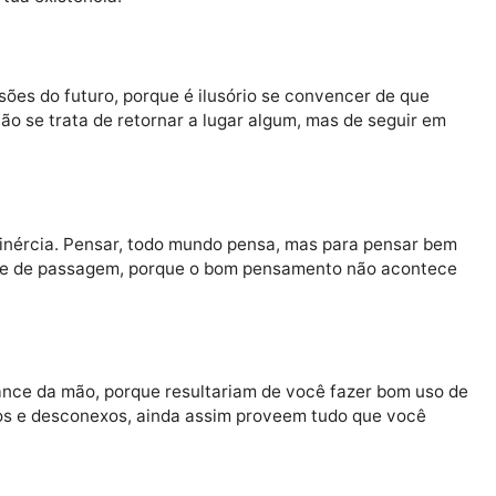
e não existiria e nem muito menos haveria qualquer
pia para aliviar nosso sofrimento psíquico, porque ess
ência, única capaz de produzir reinvenção.
tomas decisões por tua própria e livre vontade, contin
sta de tua existência.
as visões do futuro, porque é ilusório se convencer de
nar. Não se trata de retornar a lugar algum, mas de se
m por inércia. Pensar, todo mundo pensa, mas para pe
e diga-se de passagem, porque o bom pensamento não 