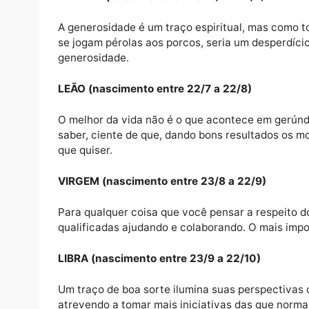
GÊMEOS (nascimento entre 21/5 a 20/6)
As boas coisas da vida estão disponíveis e
todos os recursos que, apesar de estarem 
precisa.
CÂNCER (nascimento entre 21/6 a 21/7)
A generosidade é um traço espiritual, mas c
se jogam pérolas aos porcos, seria um desp
generosidade.
LEÃO (nascimento entre 22/7 a 22/8)
O melhor da vida não é o que acontece em 
saber, ciente de que, dando bons resultado
que quiser.