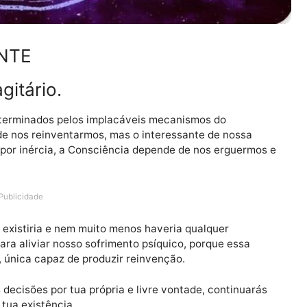
CIENTE
m Sagitário.
amos determinados pelos implacáveis mecanismos do
apaz de nos reinventarmos, mas o interessante de nos
e atua por inércia, a Consciência depende de nos ergue
.
Publicidade