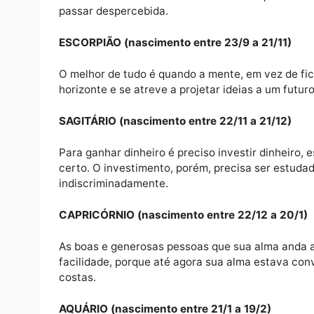
VIRGEM (nascimento entre 23/8 a 22/9)
Para qualquer coisa que você pensar a resp
qualificadas ajudando e colaborando. O mais
LIBRA (nascimento entre 23/9 a 22/10)
Um traço de boa sorte ilumina suas perspec
atrevendo a tomar mais iniciativas das que
passar despercebida.
ESCORPIÃO (nascimento entre 23/9 a 21/1
O melhor de tudo é quando a mente, em vez 
horizonte e se atreve a projetar ideias a u
SAGITÁRIO (nascimento entre 22/11 a 21/1