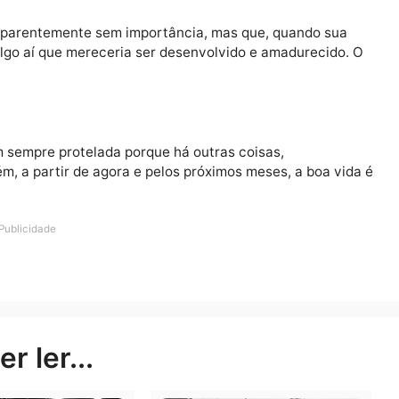
heiro, essa é a regra mais certa para que tudo dê mais 
estudado, porque não é o caso de sair gastando
20/1)
anda atraindo servirão para modelar seu futuro com ma
va convencida de que teria de carregar sozinha o mund
alhes aparentemente sem importância, mas que, quand
e há algo aí que mereceria ser desenvolvido e amadure