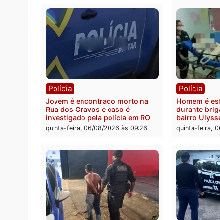
Polícia
Polít
Tragédia na BR-364: colisão
Minist
entre caminhão e carro deixa
determ
quatro mortos em Porto Velho
proce
pode 
quinta-feira, 06/08/2026 às 20:51
da pre
quinta-