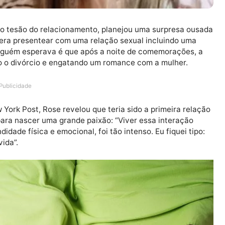
ender o tesão do relacionamento, planejou uma surpre
A ideia era presentear com uma relação sexual incluind
que ninguém esperava é que após a noite de comemoraç
edindo o divórcio e engatando um romance com a mulh
Publicidade
e New York Post, Rose revelou que teria sido a primeir
iente para nascer uma grande paixão: “Viver essa inter
rofundidade física e emocional, foi tão intenso. Eu fique
minha vida”.