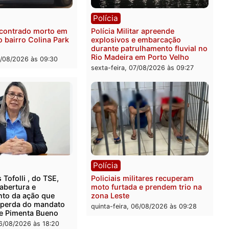
ia
Polícia
a Federal apreende 400
Casal é preso pela PRF c
 de drogas e prende
de 72 quilos de mercúrio
ista em RO
escondidos em estepe em
Velho
feira, 07/08/2026 às 09:40
sexta-feira, 07/08/2026 às 0
ia
Polícia
 é encontrado morto em
Polícia Militar apreende
ncia no bairro Colina Park
explosivos e embarcação
O
durante patrulhamento flu
Rio Madeira em Porto Vel
feira, 07/08/2026 às 09:30
sexta-feira, 07/08/2026 às 0