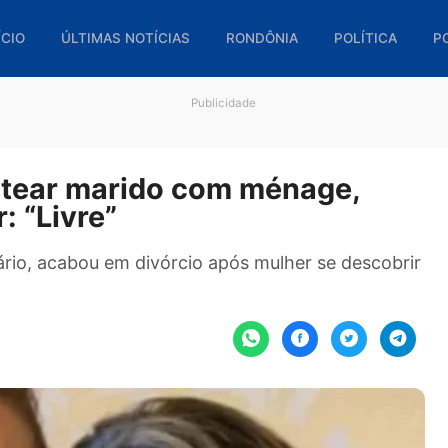
🏠 INÍCIO
ÚLTIMAS NOTÍCIAS
RONDÔNIA
POL
Publicidade
sentear marido com ménage
her: “Livre”
iversário, acabou em divórcio após mulher se d