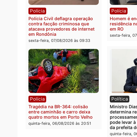
Polícia
Políc
2 MILHÕES – Unnesa apresenta
Políci
documentos que comprovam
quilos
transparência e legalidade na
motor
operação alvo da PF
sexta-
sexta-feira, 07/08/2026 às 12:24
Polícia
Políc
Polícia Civil deflagra operação
Homem
contra facção criminosa que
residê
atacava provedores de internet
em R
em Rondônia
sexta-
sexta-feira, 07/08/2026 às 09:33