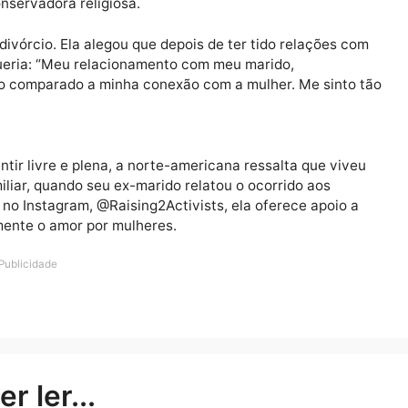
fácil entender todos os sentimentos que eram uma novid
lia conservadora religiosa.
iu o divórcio. Ela alegou que depois de ter tido relaç
a que queria: “Meu relacionamento com meu marido,
solitário comparado a minha conexão com a mulher. Me 
se sentir livre e plena, a norte-americana ressalta que
 familiar, quando seu ex-marido relatou o ocorrido ao