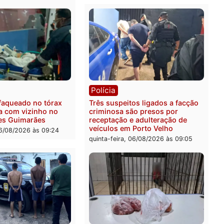
ica
Polícia
ro Dias Tofolli , do TSE,
Policiais militares recupe
ina reabertura e
moto furtada e prendem t
ssamento da ação que
zona Leste
levar à perda do mandato
quinta-feira, 06/08/2026 às 
feita de Pimenta Bueno
feira, 06/08/2026 às 18:20