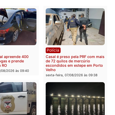
fechado no Instagram, @Raising2Activists, ela oferece ap
tardiamente o amor por mulheres.
Publicidade
rer ler...