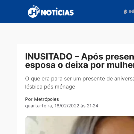
Pular
para
o
conteúdo
INUSITADO – Após pre
esposa o deixa por mul
O que era para ser um presente de an
lésbica pós ménage
Por
Metrópoles
quarta-feira, 16/02/2022 às 21:24