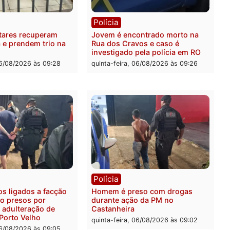
ia
Polícia
a Militar apreende
Tragédia na BR-364: colis
sivos e embarcação
entre caminhão e carro de
e patrulhamento fluvial no
quatro mortos em Porto V
adeira em Porto Velho
quinta-feira, 06/08/2026 às 2
feira, 07/08/2026 às 09:27
ia
Polícia
ais militares recuperam
Jovem é encontrado mort
urtada e prendem trio na
Rua dos Cravos e caso é