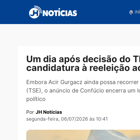
Pular
para
o
conteúdo
Um dia após decisão d
candidatura à reeleiç
Embora Acir Gurgacz ainda possa recor
(TSE), o anúncio de Confúcio encerr
político
Por
JH Notícias
segunda-feira, 06/07/2026 às 10:41