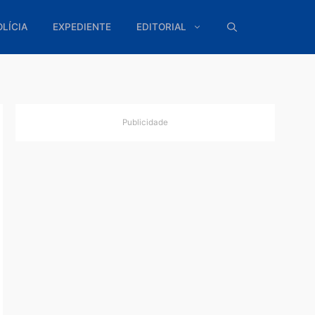
ÍTICA
POLÍCIA
EXPEDIENTE
EDITORIAL
Publicidade
irma
oral
uturo