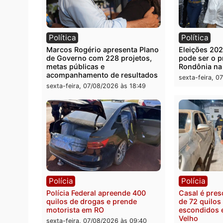
Você também vai que
Política
Polít
Marcos Rogério apresenta Plano
Eleiçõ
de Governo com 228 projetos,
pode s
metas públicas e
Rondô
acompanhamento de resultados
sexta-
sexta-feira, 07/08/2026 às 18:49