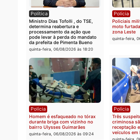
Polícia
Políc
Homem é encontrado morto em
Políci
residência no bairro Colina Park
explo
em RO
durant
Rio M
sexta-feira, 07/08/2026 às 09:30
sexta-
Política
Políc
Ministro Dias Tofolli , do TSE,
Polici
determina reabertura e
moto f