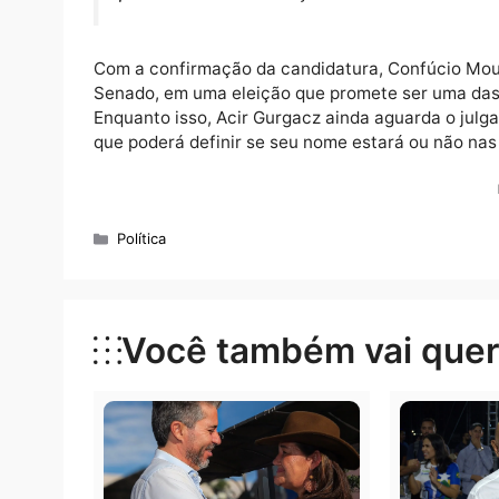
Em vídeo publicado nas redes sociais, o sen
manifestações recebidas durante suas viage
“Tenho andado bastante pelos muni
intensa e, por onde passo, as pes
reeleição?’. Depois de muito adiar
para mais uma eleição. Será a min
Com a confirmação da candidatura, Confúci
Senado, em uma eleição que promete ser um
Enquanto isso, Acir Gurgacz ainda aguarda o
que poderá definir se seu nome estará ou n
Categorias
Política