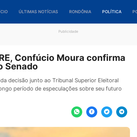
🏠 INÍCIO
ÚLTIMAS NOTÍCIAS
RONDÔNIA
POL
Publicidade
o TRE, Confúcio Moura conf
ão ao Senado
rer da decisão junto ao Tribunal Superior Eleit
a um longo período de especulações sobre seu f