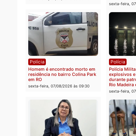
Polícia
Políc
Polícia Federal apreende 400
Casal
quilos de drogas e prende
de 72 
motorista em RO
escon
Velho
sexta-feira, 07/08/2026 às 09:40
sexta-