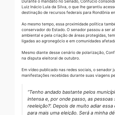
Conhecido por deixar definições eleitorais 
marcante de sua trajetória política. Foi as
vez e também na campanha pela reeleição ao
após um longo período de indefinição.
Durante o mandato no Senado, Confúcio con
Luiz Inácio Lula da Silva, o que lhe garanti
destinação de recursos federais para Rondô
Ao mesmo tempo, essa proximidade política
conservador do Estado. O senador passou a 
ambiental e pela criação de áreas protegid
ligadas ao agronegócio e em comunidades af
Mesmo diante desse cenário de polarização
na disputa eleitoral de outubro.