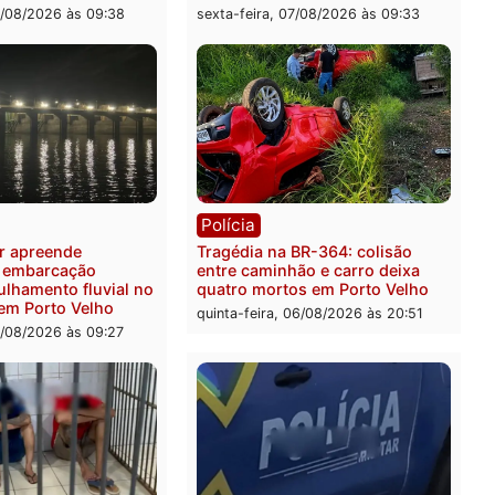
ia
Polícia
 é preso pela PRF com mais
Polícia Civil deflagra ope
quilos de mercúrio
contra facção criminosa 
didos em estepe em Porto
atacava provedores de int
em Rondônia
feira, 07/08/2026 às 09:38
sexta-feira, 07/08/2026 às 0