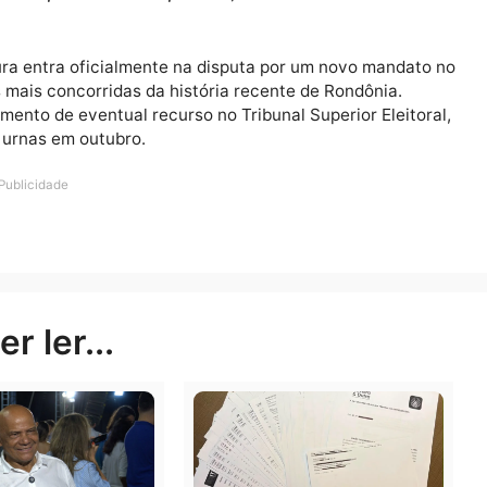
ador justificou a decisão afirmando que foi incentivado
ns pelo interior do Estado.
cípios. Minha rotina de trabalho e de entrega
soas sempre perguntam: ‘E aí, Confúcio, vai à
 essa decisão, resolvi aceitar esse desafio. Va
ha décima primeira campanha”, declarou.
o Moura entra oficialmente na disputa por um novo ma
a das mais concorridas da história recente de Rondôni
 julgamento de eventual recurso no Tribunal Superior El
ão nas urnas em outubro.
Publicidade