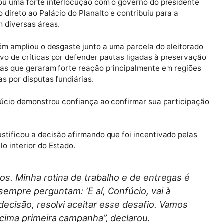
para os momentos finais, Confúcio repetiu uma caracter
sim quando decidiu disputar o Governo de Rondônia pela 
 Palácio Rio Madeira, quando o anúncio oficial só oco
solidou uma forte interlocução com o governo do pres
u acesso direto ao Palácio do Planalto e contribuiu para 
nia em diversas áreas.
 também ampliou o desgaste junto a uma parcela do ele
ser alvo de críticas por defender pautas ligadas à pre
as, temas que geraram forte reação principalmente em 
etadas por disputas fundiárias.
, Confúcio demonstrou confiança ao confirmar sua par