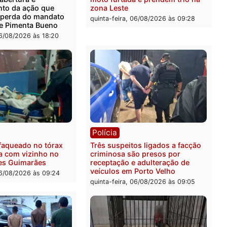
ica
Polícia
ro Dias Tofolli , do TSE,
Policiais militares recupe
ina reabertura e
moto furtada e prendem t
ssamento da ação que
zona Leste
levar à perda do mandato
quinta-feira, 06/08/2026 às 
feita de Pimenta Bueno
feira, 06/08/2026 às 18:20