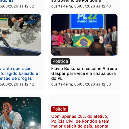
rtura, tráfico e posse de
de picanha e reagir a seg
em Itapuã
em supermercado
-feira, 06/08/2026 às 08:59
quinta-feira, 06/08/2026 às 
l
Política
eúne candidatos ao
Violência domina o debat
no e apresenta
eleitoral e segurança vira
óstico que pode mudar os
principal arma dos candi
 de Rondônia
ao Governo de Rondônia
-feira, 05/08/2026 às 12:52
quarta-feira, 05/08/2026 às 