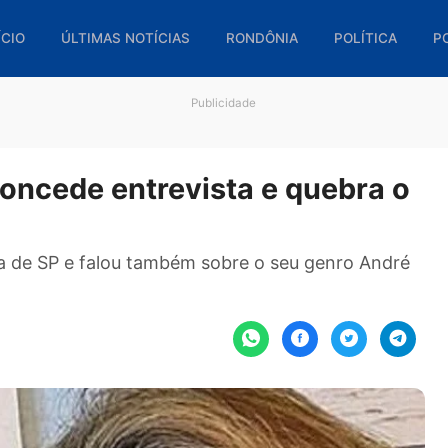
🏠 INÍCIO
ÚLTIMAS NOTÍCIAS
RONDÔNIA
POL
Publicidade
a concede entrevista e queb
a Folha de SP e falou também sobre o seu genro