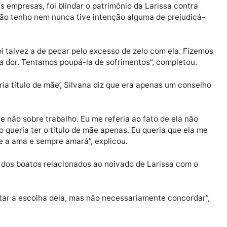
is tinham controle de todo o seu dinheiro e expor a re
a, Silvana Taques, abriu o jogo sobre a situação em entr
aulo.
Publicidade
ituir as empresas, foi blindar o patrimônio da Larissa c
dela. Não tenho nem nunca tive intenção alguma de pre
do, foi talvez a de pecar pelo excesso de zelo com ela
lgo pela dor. Tentamos poupá-la de sofrimentos”, compl
o queria título de mãe’, Silvana diz que era apenas um 
ela, e não sobre trabalho. Eu me referia ao fato de el
Eu não queria ter o título de mãe apenas. Eu queria que