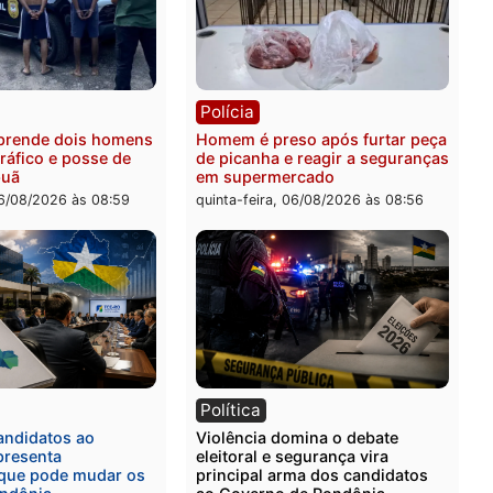
ia
Polícia
 é esfaqueado no tórax
Três suspeitos ligados a 
te briga com vizinho no
criminosa são presos por
o Ulysses Guimarães
receptação e adulteração
veículos em Porto Velho
-feira, 06/08/2026 às 09:24
quinta-feira, 06/08/2026 às 
ia
Polícia
a Civil prende dois homens
Homem é preso após furt