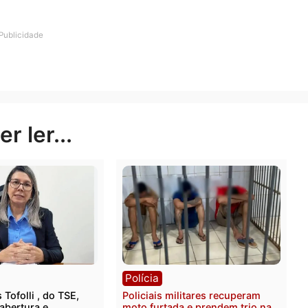
soa que a ama e sempre amará”, explicou.
a falou dos boatos relacionados ao noivado de Larissa 
ue aceitar a escolha dela, mas não necessariamente con
Publicidade
rer ler...