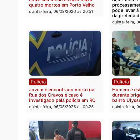
Polícia
Polít
Tragédia na BR-364: colisão
Minist
entre caminhão e carro deixa
determ
quatro mortos em Porto Velho
proce
pode 
quinta-feira, 06/08/2026 às 20:51
da pre
quinta-