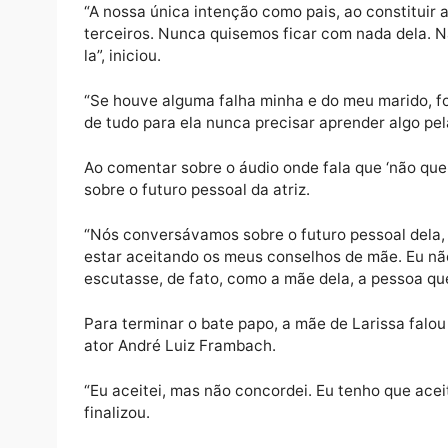
Após Larissa Manoela revelar que os seus pa
abusiva que tinha com eles, a mãe da artist
Mônica Bergamo, colunista da Folha de S. P
“A nossa única intenção como pais, ao const
terceiros. Nunca quisemos ficar com nada 
la”, iniciou.
“Se houve alguma falha minha e do meu mari
de tudo para ela nunca precisar aprender a
Ao comentar sobre o áudio onde fala que ‘nã
sobre o futuro pessoal da atriz.
“Nós conversávamos sobre o futuro pessoal d
estar aceitando os meus conselhos de mãe. 