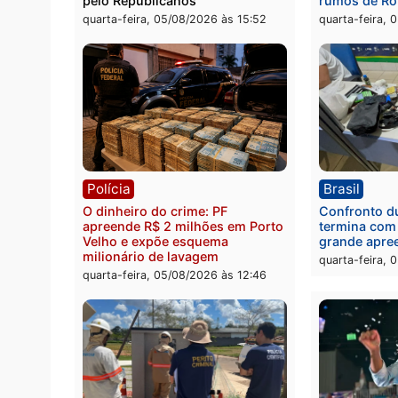
durante ação da PM no
por to
Castanheira
arma 
quinta-feira, 06/08/2026 às 09:02
quinta
Política
Brasi
Jônatas França é aprovado na
TCE r
convenção e confirmado
Gover
candidato a deputado federal
diagn
pelo Republicanos
rumos
quarta-feira, 05/08/2026 às 15:52
quarta