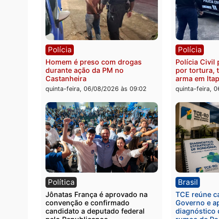
Polícia
Políc
Jovem é encontrado morto na
Homem
Rua dos Cravos e caso é
duran
investigado pela polícia em RO
bairr
quinta-feira, 06/08/2026 às 09:26
quinta
Polícia
Políc
Homem é preso com drogas
Políci