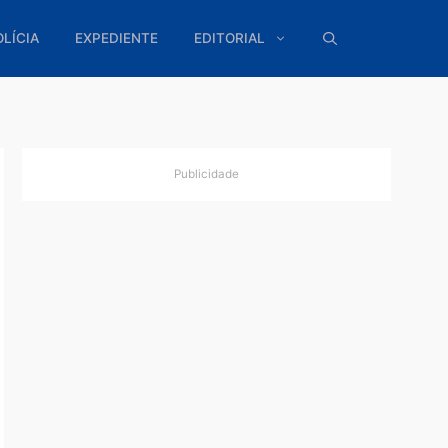
ÍTICA
POLÍCIA
EXPEDIENTE
EDITORIAL
Publicidade
ra o
 André