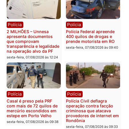
Política
Política
Marcos Rogério apresenta
Eleições 2026: Pastor
Plano de Governo com
Evanildo pode ser o
228 projetos, metas
primeiro pastor de
públicas e
Rondônia na Câmara
acompanhamento de
Federal
resultados
sexta-feira, 07/08/2026 às 18:3
sexta-feira, 07/08/2026 às 18:49
Polícia
Polícia
2 MILHÕES – Unnesa
Polícia Federal apreende
apresenta documentos
400 quilos de drogas e
que comprovam
prende motorista em RO
transparência e legalidade
sexta-feira, 07/08/2026 às 09:
na operação alvo da PF