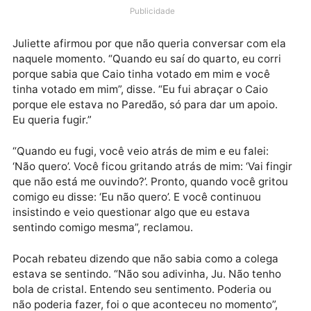
com a advogada e maquiadora logo depois da votaçã
voltou a se exaltar durante papo na tarde desta
segunda-feira (19).
Publicidade
Juliette afirmou por que não queria conversar com e
naquele momento. “Quando eu saí do quarto, eu corr
porque sabia que Caio tinha votado em mim e você
tinha votado em mim”, disse. “Eu fui abraçar o Caio
porque ele estava no Paredão, só para dar um apoio.
Eu queria fugir.”
“Quando eu fugi, você veio atrás de mim e eu falei:
‘Não quero’. Você ficou gritando atrás de mim: ‘Vai fin
que não está me ouvindo?’. Pronto, quando você grit
comigo eu disse: ‘Eu não quero’. E você continuou
insistindo e veio questionar algo que eu estava