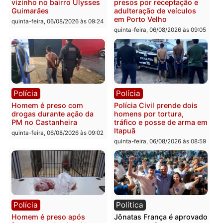
Polícia
Polícia
Policiais militares
Jovem é encontrado mor
recuperam moto furtada e
na Rua dos Cravos e cas
prendem trio na zona
é investigado pela políci
Leste
em RO
quinta-feira, 06/08/2026 às 09:28
quinta-feira, 06/08/2026 às 09:
Polícia
Polícia
Homem é esfaqueado no
Três suspeitos ligados a
tórax durante briga com
facção criminosa são
vizinho no bairro Ulysses
presos por receptação e
Guimarães
adulteração de veículos
em Porto Velho
quinta-feira, 06/08/2026 às 09:24