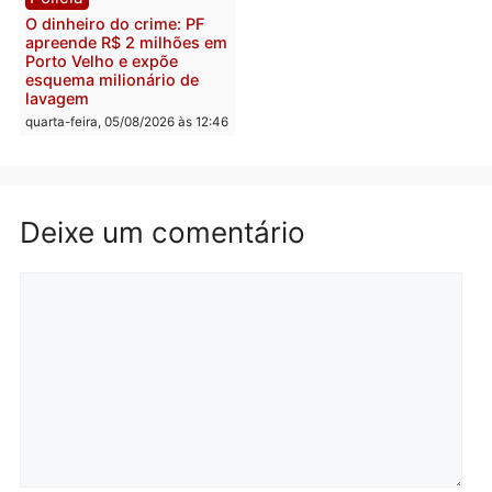
furtar peça de picanha e
na convenção e
reagir a seguranças em
confirmado candidato a
supermercado
deputado federal pelo
Republicanos
quinta-feira, 06/08/2026 às 08:56
quarta-feira, 05/08/2026 às 15:
Brasil
Política
TCE reúne candidatos ao
Violência domina o deba
Governo e apresenta
eleitoral e segurança vir
diagnóstico que pode
principal arma dos
mudar os rumos de
candidatos ao Governo 
Rondônia
Rondônia
quarta-feira, 05/08/2026 às 12:52
quarta-feira, 05/08/2026 às 12: