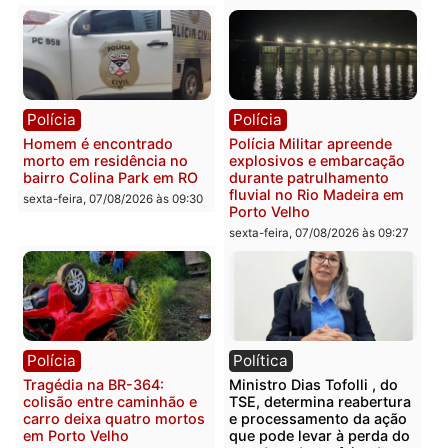
sexta-feira, 07/08/2026 às 12:24
Polícia
Polícia
Casal é preso pela PRF
Polícia Civil deflagra
com mais de 72 quilos de
operação contra facção
mercúrio escondidos em
criminosa que atacava
estepe em Porto Velho
provedores de internet 
Rondônia
sexta-feira, 07/08/2026 às 09:38
sexta-feira, 07/08/2026 às 09:3
Polícia
Polícia