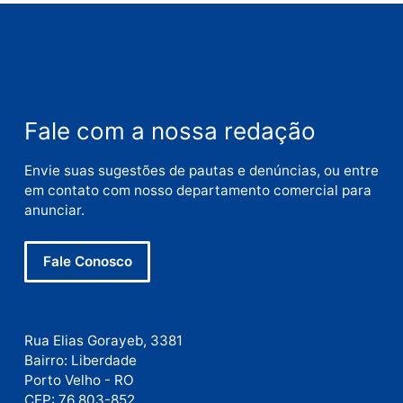
Nome
E-
mail
Site
Este site utiliza o Akismet para reduzir spam.
Saiba
como seus dados em comentários são processados
.