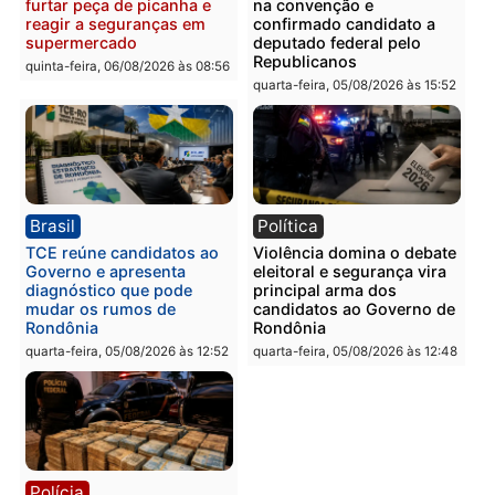
quinta-feira, 06/08/2026 às 09:
Polícia
Polícia
Homem é preso com
Polícia Civil prende dois
drogas durante ação da
homens por tortura,
PM no Castanheira
tráfico e posse de arma 
Itapuã
quinta-feira, 06/08/2026 às 09:02
quinta-feira, 06/08/2026 às 08:
Polícia
Política
Homem é preso após
Jônatas França é aprova