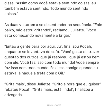
sentindo comigo mesma”, reclamou.
Pocah rebateu dizendo que não sabia como a colega
estava se sentindo. “Não sou adivinha, Ju. Não tenh
bola de cristal. Entendo seu sentimento. Poderia ou
não poderia fazer, foi o que aconteceu no momento”,
disse. “Assim como você estava sentindo coisas, eu
também estava sentindo. Todo mundo sentindo
coisas.”
As duas voltaram a se desentender na sequência. “F
baixo, não estou gritando!”, reclamou Juliette. “Você
está começando novamente a brigar.”
“Então a gente para por aqui, Ju”, finalizou Pocah,
enquanto se levantava do sofá. “Você gosta de traze
questão dos outros, que já resolveu, que já estou be
com ele. Você faz isso com todo mundo! Você sempr