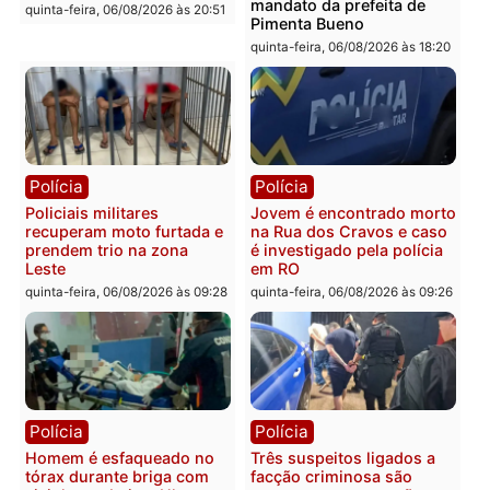
Homem é encontrado
Polícia Militar apreende
morto em residência no
explosivos e embarcaçã
bairro Colina Park em RO
durante patrulhamento
fluvial no Rio Madeira e
sexta-feira, 07/08/2026 às 09:30
Porto Velho
sexta-feira, 07/08/2026 às 09:2
Polícia
Política
Tragédia na BR-364:
Ministro Dias Tofolli , do
colisão entre caminhão e
TSE, determina reabertu
carro deixa quatro mortos
e processamento da açã
em Porto Velho
que pode levar à perda d
mandato da prefeita de
quinta-feira, 06/08/2026 às 20:51
Pimenta Bueno
quinta-feira, 06/08/2026 às 18: