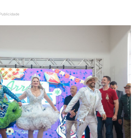
 da Prefs aconteceu nesta terça-feira (13), no Prédio do
lóricos. O evento será organizado pela Prefeitura de Po
icípio (Funcultural) e acontece nos dias 23, 24 e 25 de
Publicidade