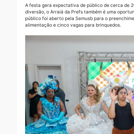
Ju Marques. Além disso, o cronograma com 
artistas regionais e diversas outras atraçõ
O Arraiá da Prefs marca a abertura oficial d
que promete ser o Maior São João do Norte 
19h, de celebração intensa da cultura nord
populares.
A festa gera expectativa de público de cerc
diversão, o Arraiá da Prefs também é uma 
público foi aberto pela Semusb para o pree
alimentação e cinco vagas para brinquedos