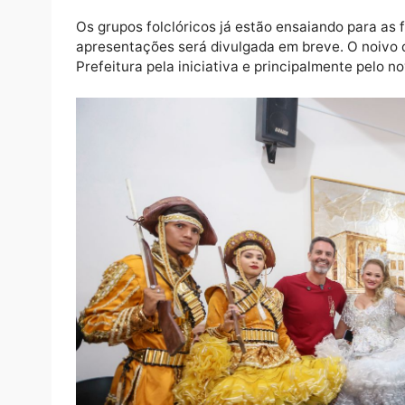
Léo Moraes destacou a importância do resgate da tradição e 
O prefeito de Porto Velho, Léo Moraes, des
artistas da capital. “A prefeitura tem tra
mantém viva a nossa tradição. Nossas quad
pertencimento. O Arraiá da Prefs vai ser u
prefeito.
Segundo o presidente da Funcultural, Antôn
“Além das atrações, o arraiá vai impulsion
prefeitura pensou em tudo para que seja uma
presidente.
Os grupos folclóricos já estão ensaiando p
apresentações será divulgada em breve. O n
Prefeitura pela iniciativa e principalmente p