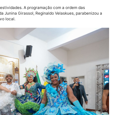
a valorização dos artistas da capital
tacou a importância do resgate da tradição e a valoriza
balhado em todas as áreas e não podemos esquecer de qu
rilhas e bois-bumbás representam o nosso sentimento 
m momento especial e festivo para nossa população”, di
io Ferreira, o evento deve movimentar a economia da c
ar a geração de renda com os ambulantes cadastrados. A
 linda abertura do circuito junino em Porto Velho”, con
ara as festividades. A programação com a ordem das
oivo da Junina Girassol, Reginaldo Velaskues, paraben
elo novo local.