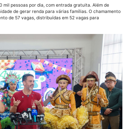
as apresentações contará com bois-bumbás, quadrilhas
es que deixarão o evento ainda mais especial.
o Circuito Junino de Porto Velho, dando início às festiv
em 2025. O evento será realizado em três noites, a par
estina e amazônica, reunindo música, dança e tradições
a de 20 mil pessoas por dia, com entrada gratuita. Além
oportunidade de gerar renda para várias famílias. O c
nchimento de 57 vagas, distribuídas em 52 vagas para
.